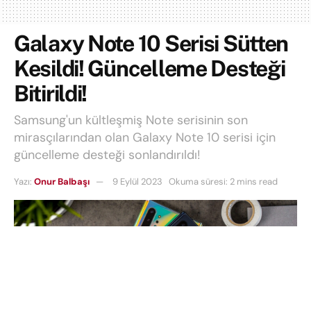
Galaxy Note 10 Serisi Sütten
Kesildi! Güncelleme Desteği
Bitirildi!
Samsung'un kültleşmiş Note serisinin son
mirasçılarından olan Galaxy Note 10 serisi için
güncelleme desteği sonlandırıldı!
Yazı:
Onur Balbaşı
9 Eylül 2023
Okuma süresi: 2 mins read