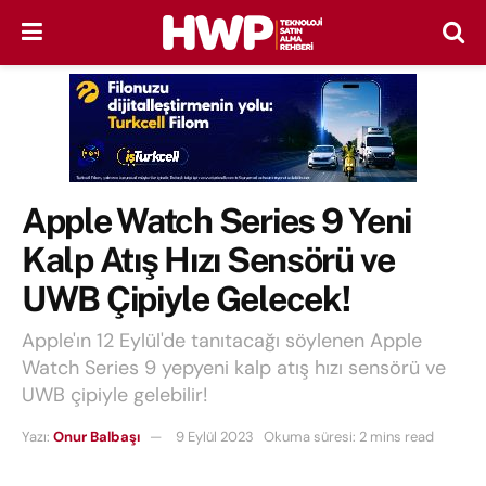
Apple Watch Series 9 Yeni
Kalp Atış Hızı Sensörü ve
UWB Çipiyle Gelecek!
Apple'ın 12 Eylül'de tanıtacağı söylenen Apple
Watch Series 9 yepyeni kalp atış hızı sensörü ve
UWB çipiyle gelebilir!
Yazı:
Onur Balbaşı
9 Eylül 2023
Okuma süresi: 2 mins read