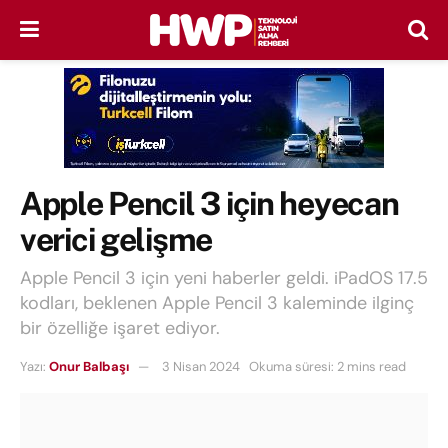
Apple Pencil 3 için heyecan
verici gelişme
Apple Pencil 3 için yeni haberler geldi. iPadOS 17.5
kodları, beklenen Apple Pencil 3 kaleminde ilginç
bir özelliğe işaret ediyor.
Yazı:
Onur Balbaşı
3 Nisan 2024
Okuma süresi: 2 mins read