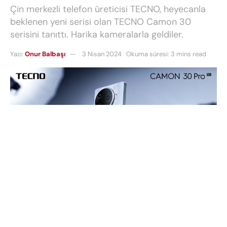
Çin merkezli telefon üreticisi TECNO, heyecanla
beklenen yeni serisi olan TECNO Camon 30
serisini tanıttı. Harika kameralarla geldiler.
Yazı:
Onur Balbaşı
3 Nisan 2024
Okuma süresi: 3 mins read
Çin merkezli telefon üreticisi TECNO, heyecanla
beklenen yeni serisi olan
TECNO Camon 30
serisini
tanıttı. Bu seri, içerisinde
Camon 30 Pro 5G,