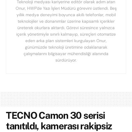
Teknoloji medyası kariyerine editör olarak adım atan
Onur, HWP'de Yazı İşleri Müdürü görevini üstlendi. Beş
yıllık medya deneyimi boyunca akıllı telefonlar, mobil
teknolojiler ve donanımlar üzerine kapsamlı içerikler
üreterek okurlara aktardı. Görevi süresince yalnızca
içerik yönetimiyle sınırlı kalmayıp, süreçleri otomatize
eden arka plan sistemleri kurgulayan Onur,
günümüzde teknoloji üretimine odaklanarak
çalışmalarını bilgisayar mühendisliği alanında
sürdürüyor.
TECNO Camon 30 serisi
tanıtıldı, kamerası rakipsiz