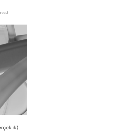
 read
erçeklik)