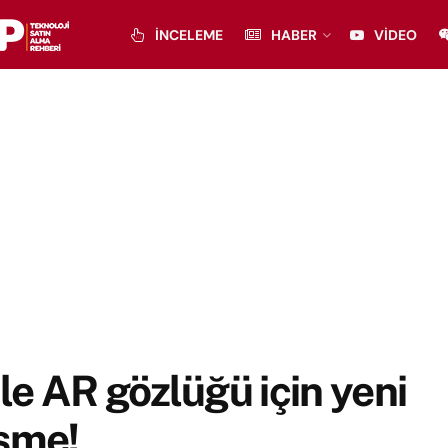
İNCELEME
HABER
VIDEO
e AR gözlüğü için yeni
işme!