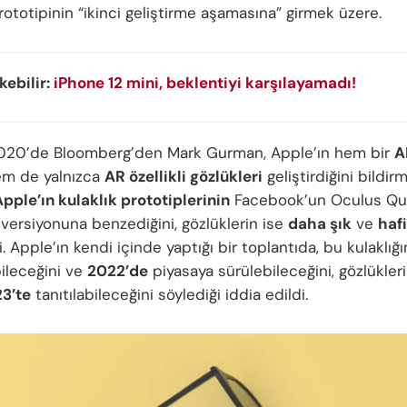
ototipinin “ikinci geliştirme aşamasına” girmek üzere.
ekebilir:
iPhone 12 mini‌, beklentiyi karşılayamadı!
2020’de Bloomberg’den Mark Gurman, Apple’ın hem bir
A
m de yalnızca
AR özellikli gözlükleri
geliştirdiğini bildirm
pple’ın kulaklık prototiplerinin
Facebook’un Oculus Que
 versiyonuna benzediğini, gözlüklerin ise
daha şık
ve
hafi
i. Apple’ın kendi içinde yaptığı bir toplantıda, bu kulaklığ
ileceğini ve
2022’de
piyasaya sürülebileceğini, gözlükler
3’te
tanıtılabileceğini söylediği iddia edildi.