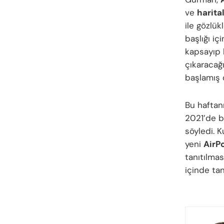
ve
harita
ile gözlük
başlığı içi
kapsayıp 
çıkaracağ
başlamış
Bu haftan
2021’de b
söyledi. 
yeni
AirP
tanıtılmas
içinde tan