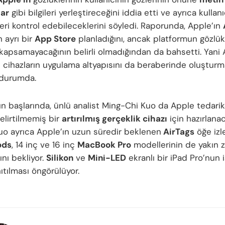
lar
gibi bilgileri yerleştireceğini iddia etti ve ayrıca kullanı
leri kontrol edebileceklerini söyledi. Raporunda, Apple’ın
n ayrı bir
App Store
planladığını, ancak platformun gözlük
kapsamayacağının belirli olmadığından da bahsetti. Yani 
ı cihazların uygulama altyapısını da beraberinde oluştur
 durumda.
ın başlarında, ünlü analist Ming-Chi Kuo da Apple tedarikç
elirtilmemiş bir
artırılmış gerçeklik cihazı
için hazırlanac
Kuo ayrıca Apple’ın uzun süredir beklenen
AirTags
öğe izle
ods
, 14 inç ve 16 inç
MacBook Pro
modellerinin de yakın
ını bekliyor.
Silikon
ve
Mini-LED
ekranlı bir iPad Pro’nun i
ıtılması öngörülüyor.