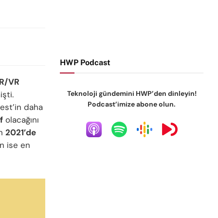
HWP Podcast
R/VR
işti.
Teknoloji gündemini HWP’den dinleyin!
Podcast’imize abone olun.
st’in daha
f
olacağını
ın
2021’de
in ise en