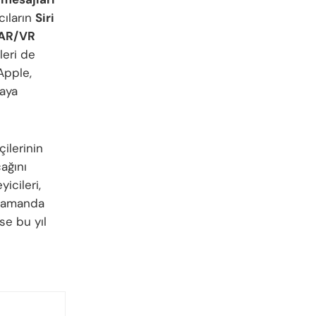
cıların
Siri
AR/VR
leri de
Apple,
maya
ilerinin
ağını
yicileri,
 zamanda
se bu yıl