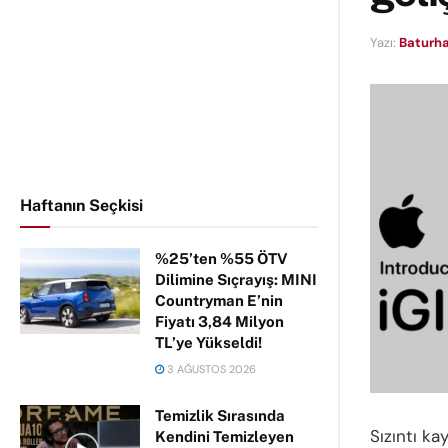
Yazı:
Baturha
Haftanın Seçkisi
%25’ten %55 ÖTV
Dilimine Sıçrayış: MINI
Countryman E’nin
Fiyatı 3,84 Milyon
TL’ye Yükseldi!
3 AĞUSTOS 2026
Temizlik Sırasında
Sızıntı ka
Kendini Temizleyen