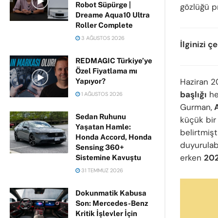
Robot Süpürge |
gözlüğü pr
Dreame Aqua10 Ultra
Roller Complete
3 AĞUSTOS 2026
İlginizi ç
REDMAGIC Türkiye’ye
Özel Fiyatlama mı
Haziran 
Yapıyor?
başlığı
he
1 AĞUSTOS 2026
Gurman,
A
Sedan Ruhunu
küçük bir
Yaşatan Hamle:
belirtmişt
Honda Accord, Honda
duyurulab
Sensing 360+
erken
202
Sistemine Kavuştu
31 TEMMUZ 2026
Dokunmatik Kabusa
Son: Mercedes-Benz
Kritik İşlevler İçin