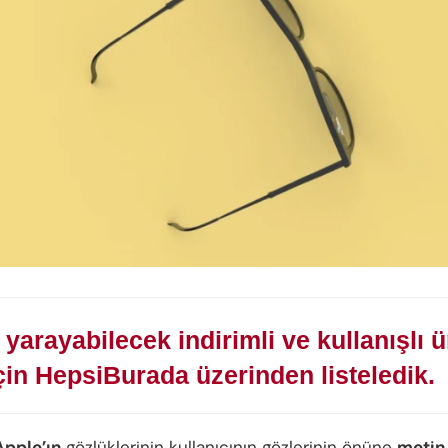
e yarayabilecek indirimli ve kullanışlı ü
için HepsiBurada üzerinden listeledik.
Apple’ın
gözlüklerinin kullanıcının gözlerinin önüne
metin