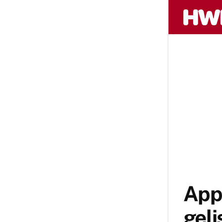
Appl
gel