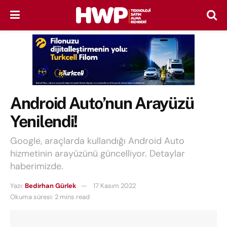
Android Auto’nun Arayüzü
Yenilendi!
Google, araçlarda kullandığı Android Auto
hizmetinin arayüzünü güncelliyor. Detaylar
haberimizde.
Yazı:
Bedirhan Gürlek
17 Kasım 2022
Okuma süresi: 2 mins read