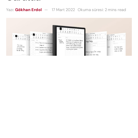
Yazı:
Gökhan Erdol
17 Mart 2022
Okuma süresi: 2 mins read
Huawei
, e-ink özellikli e-kitap okuyucusu
MatePad
Paper
e-ink’i piyasaya sürdü. Firma ürünü daha
önce Mobil Dünya Kongresi 2022 kapsamında
MatePad 2022
modelliyle birlikte tanıtmıştı.
Huawei ürünü hem e-kitap okuyucu hem de tablet
olarak tasarladı.