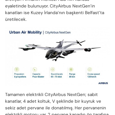
eyaletinde bulunuyor. CityAirbus NextGen’in
kanatları ise Kuzey İrlanda’nın başkenti Belfast’ta
üretilecek.
Tamamen elektrikli CityAirbus NextGen; sabit
kanatlar, 4 adet koltuk, V şeklinde bir kuyruk ve
sekiz adet pervane ile donatılmış. Her pervanenin
elektrikli motoru var. 2 pervane kanadın ön tarafına,