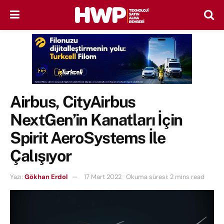
Airbus, CityAirbus
NextGen’in Kanatları İçin
Spirit AeroSystems İle
Çalışıyor
Yazı:
Gökhan Erdol
17 Mart 2022
Okuma süresi: 2 mins read