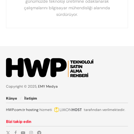
günümüzde teknoloji üretimine odaklanarak
çalışmalarını bilgisayar mühendisliği alanında
sürdürüyor.
Copyright © 2025,
EMY Medya
Künye
İletişim
HWP.com.tr
hosting
hizmeti
tarafından verilmektedir.
Bizi takip edin