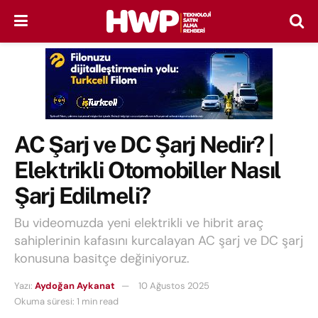
AC Şarj ve DC Şarj Nedir? |
Elektrikli Otomobiller Nasıl
Şarj Edilmeli?
Bu videomuzda yeni elektrikli ve hibrit araç
sahiplerinin kafasını kurcalayan AC şarj ve DC şarj
konusuna basitçe değiniyoruz.
Yazı:
Aydoğan Aykanat
10 Ağustos 2025
Okuma süresi: 1 min read