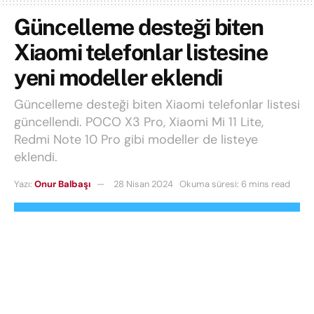
Güncelleme desteği biten
Xiaomi telefonlar listesine
yeni modeller eklendi
Güncelleme desteği biten Xiaomi telefonlar listesi
güncellendi. POCO X3 Pro, Xiaomi Mi 11 Lite,
Redmi Note 10 Pro gibi modeller de listeye
eklendi.
Yazı:
Onur Balbaşı
28 Nisan 2024
Okuma süresi: 6 mins read