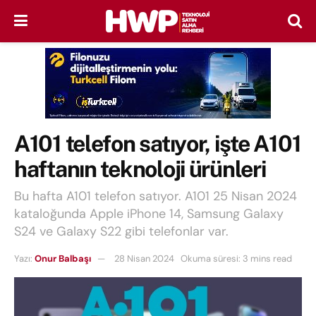
A101 telefon satıyor, işte A101
haftanın teknoloji ürünleri
Bu hafta A101 telefon satıyor. A101 25 Nisan 2024
kataloğunda Apple iPhone 14, Samsung Galaxy
S24 ve Galaxy S22 gibi telefonlar var.
Yazı:
Onur Balbaşı
28 Nisan 2024
Okuma süresi: 3 mins read