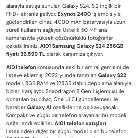
alanıyla satışa sunulan Galaxy S24, 6.2 inçlik bir
FHD+ ekranla geliyor.
Exynos 2400
işlemcisiyle
güçlendirilen cihaz, 4.000 mAh bataryasıyla uzun
süreli kullanım sağlıyor. Üstelik 50 MP ana
kamerasıyla yüksek çözünürlüklü fotoğraflar
çekebilirsiniz.
A101 Samsung Galaxy S24 256GB
fiyatı 36.599 TL
olarak karşımıza çıkıyor.
A101 telefon
konusunda eski bir amiral gemisini de
listeye eklemiş. 2022 yılında tanıtılan
Galaxy S22
modeli, 8GB RAM ve 128GB dahili depolama alanıyla
bizleri karşılıyor. Snapdragon 8 Gen 1 işlemcisi ile
donatılan bu cihaz, One UI 6.1 güncellemesi ile
beraber
Galaxy AI
özelliklerine de kavuşacak.
Kompakt ve güçlü bir telefon arayanlar bu modeli
değerlendirebilirler.
A101 telefon satışları
listesindeki diğer bir güçlü model olan bu telefon,