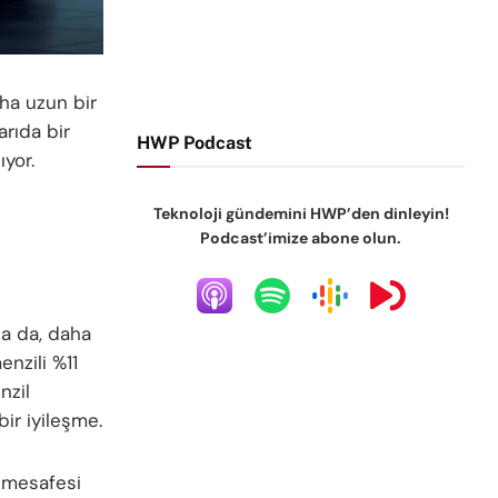
ha uzun bir
arıda bir
HWP Podcast
ıyor.
Teknoloji gündemini HWP’den dinleyin!
Podcast’imize abone olun.
sa da, daha
nzili %11
nzil
ir iyileşme.
k mesafesi