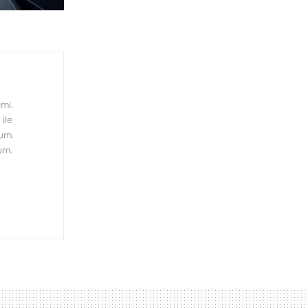
mi.
ile
rum.
um.