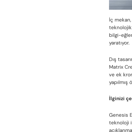
İç mekan,
teknoloji
bilgi-eğl
yaratıyor.
Dış tasarı
Matrix Cre
ve ek krom
yapılmış 
İlginizi ç
Genesis El
teknoloji 
açıklanma