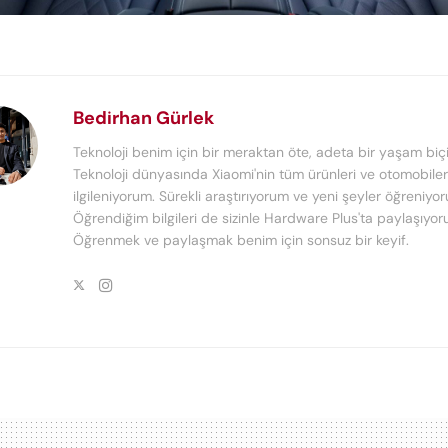
Bedirhan Gürlek
Teknoloji benim için bir meraktan öte, adeta bir yaşam biçi
Teknoloji dünyasında Xiaomi'nin tüm ürünleri ve otomobiler 
ilgileniyorum. Sürekli araştırıyorum ve yeni şeyler öğreniyo
Öğrendiğim bilgileri de sizinle Hardware Plus'ta paylaşıyor
Öğrenmek ve paylaşmak benim için sonsuz bir keyif.