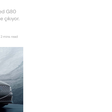
ied G80
e çıkıyor.
 2 mins read