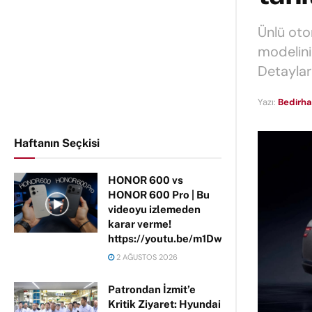
Ünlü oto
modelini 
Detaylar
Yazı:
Bedirha
Haftanın Seçkisi
HONOR 600 vs
HONOR 600 Pro | Bu
videoyu izlemeden
karar verme!
https://youtu.be/m1DwhP3lPCM
2 AĞUSTOS 2026
Patrondan İzmit’e
Kritik Ziyaret: Hyundai