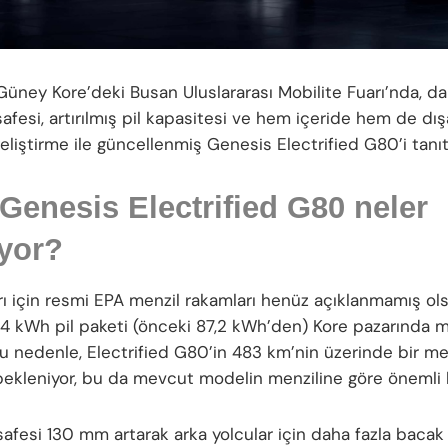
Güney Kore’deki Busan Uluslararası Mobilite Fuarı’nda, da
afesi, artırılmış pil kapasitesi ve hem içeride hem de dış
geliştirme ile güncellenmiş Genesis Electrified G80’i tanıt
Genesis Electrified G80 neler
yor?
ı için resmi EPA menzil rakamları henüz açıklanmamış ol
4 kWh pil paketi (önceki 87,2 kWh’den) Kore pazarında me
 Bu nedenle, Electrified G80’in 483 km’nin üzerinde bir me
ekleniyor, bu da mevcut modelin menziline göre önemli b
safesi 130 mm artarak arka yolcular için daha fazla baca