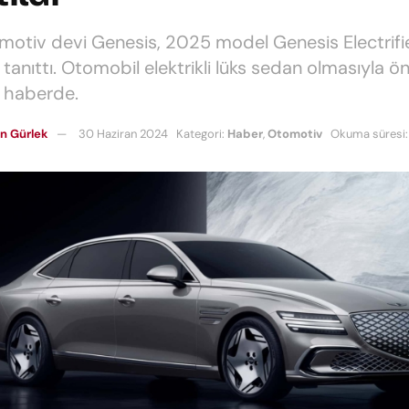
motiv devi Genesis, 2025 model Genesis Electrif
tanıttı. Otomobil elektrikli lüks sedan olmasıyla ön
 haberde.
n Gürlek
30 Haziran 2024
Kategori:
Haber
,
Otomotiv
Okuma süresi: