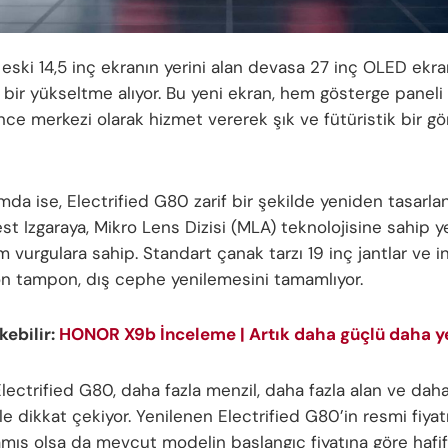
 eski 14,5 inç ekranın yerini alan devasa 27 inç OLED ekra
k bir yükseltme alıyor. Bu yeni ekran, hem gösterge panel
ence merkezi olarak hizmet vererek şık ve fütüristik bir 
mda ise, Electrified G80 zarif bir şekilde yeniden tasarla
st Izgaraya, Mikro Lens Dizisi (MLA) teknolojisine sahip ye
 vurgulara sahip. Standart çanak tarzı 19 inç jantlar ve i
ön tampon, dış cephe yenilemesini tamamlıyor.
ekebilir:
HONOR X9b İnceleme | Artık daha güçlü daha ye
ectrified G80, daha fazla menzil, daha fazla alan ve daha
ile dikkat çekiyor. Yenilenen Electrified G80’in resmi fiya
mış olsa da mevcut modelin başlangıç fiyatına göre hafif 