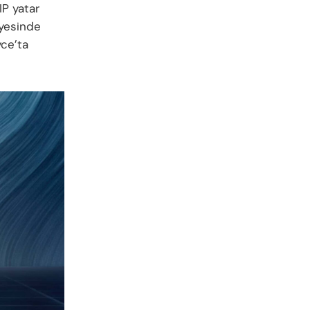
IP yatar
ayesinde
yce’ta