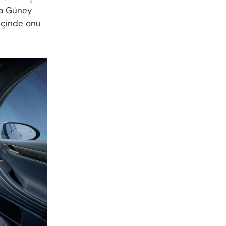
da Güney
 içinde onu