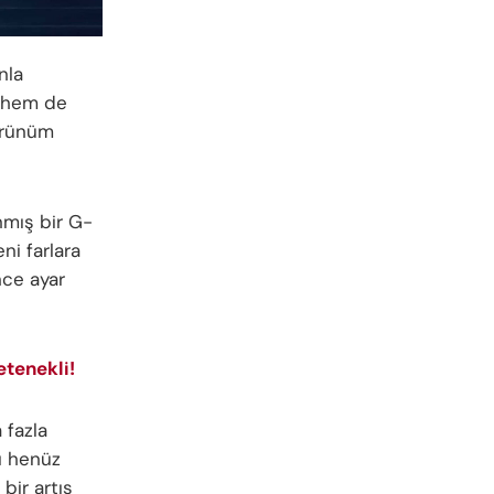
nla
i hem de
görünüm
nmış bir G-
ni farlara
nce ayar
tenekli!
 fazla
tı henüz
bir artış