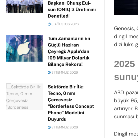
Başkanı Chung Eui-
sun IONIQ 3 Üretimini
Denetledi
3 AĞUSTOS 2026
Genesis, 
dingil mes
Tüm Zamanların En
dizi lüks 
Güçlü Haziran
Çeyreği: Apple’dan
109 Milyar Dolarlık
2025 
Bilanço Rekoru!
31 TEMMUZ 2026
sunu
Sektörde Bir İlk:
ABD pazar
Tecno, 0 mm
büyük 95,
Çerçevesiz
“Borderless Concept
artırıyor.
Phone” Modelini
sunması b
Duyurdu
31 TEMMUZ 2026
Dingil me