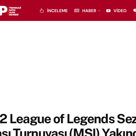
İNCELEME
HABER
VIDEO
2 League of Legends Se
sı Turnuvası (MSI) Yakın