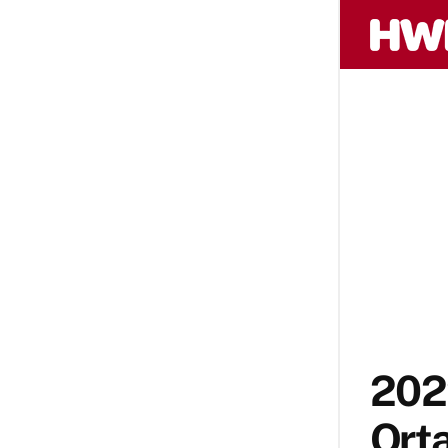
202
Orta