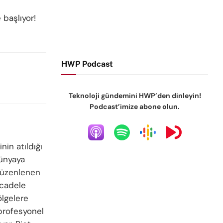
başlıyor!
HWP Podcast
Teknoloji gündemini HWP’den dinleyin!
Podcast’imize abone olun.
in atıldığı
dünyaya
 düzenlenen
ücadele
ölgelere
profesyonel