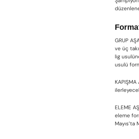
Şampiyonal
düzenlenen
Format
GRUP AŞAM
ve üç tak
lig usulü
usulü for
KAPIŞMA A
ilerleyece
ELEME AŞA
eleme for
Mayıs’ta 