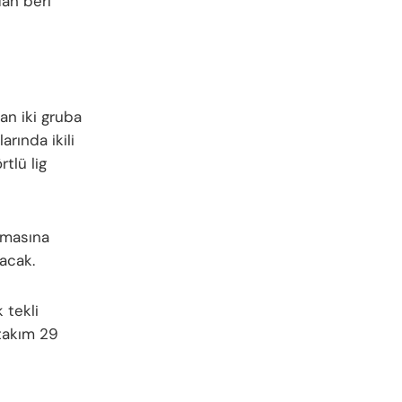
dan beri
an iki gruba
rında ikili
tlü lig
amasına
yacak.
 tekli
 takım 29