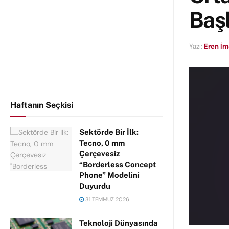
Başl
Yazı:
Eren İ
Haftanın Seçkisi
Sektörde Bir İlk:
Tecno, 0 mm
Çerçevesiz
“Borderless Concept
Phone” Modelini
Duyurdu
31 TEMMUZ 2026
Teknoloji Dünyasında