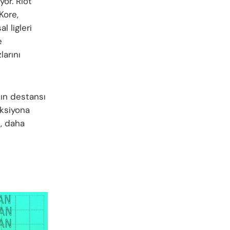
yor. Riot
Kore,
 ligleri
e
larını
nın destansı
aksiyona
ı, daha