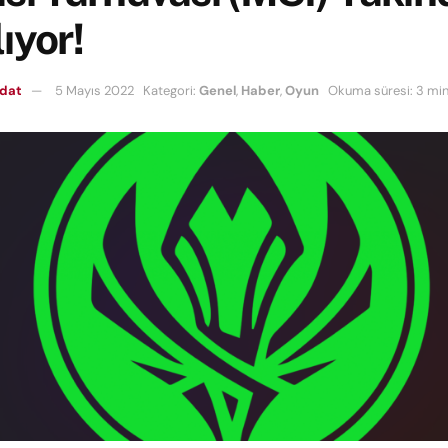
ıyor!
mdat
5 Mayıs 2022
Kategori:
Genel
,
Haber
,
Oyun
Okuma süresi: 3 mi