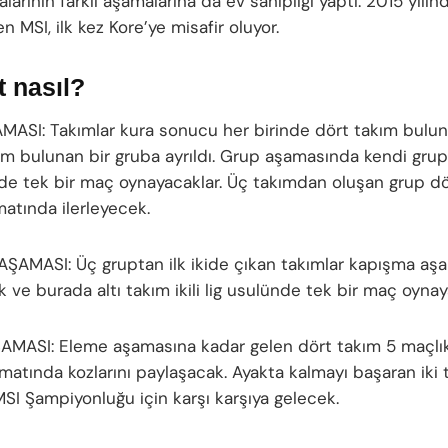
arının farklı aşamalarına da ev sahipliği yaptı. 2015 yılın
 MSI, ilk kez Kore’ye misafir oluyor.
 nasıl?
ASI: Takımlar kura sonucu her birinde dört takım bulun
ım bulunan bir gruba ayrıldı. Grup aşamasında kendi grupla
nde tek bir maç oynayacaklar. Üç takımdan oluşan grup dör
matında ilerleyecek.
ŞAMASI: Üç gruptan ilk ikide çıkan takımlar kapışma aş
k ve burada altı takım ikili lig usulünde tek bir maç oyna
MASI: Eleme aşamasına kadar gelen dört takım 5 maçlık
matında kozlarını paylaşacak. Ayakta kalmayı başaran iki
MSI Şampiyonluğu için karşı karşıya gelecek.