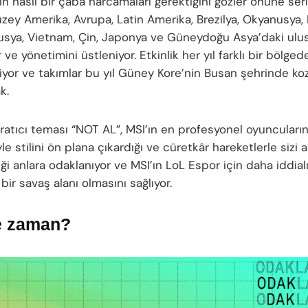
n nasıl bir çaba harcamaları gerektiğini gözler önüne seri
ey Amerika, Avrupa, Latin Amerika, Brezilya, Okyanusya, 
Rusya, Vietnam, Çin, Japonya ve Güneydoğu Asya’daki ulusal
 ve yönetimini üstleniyor. Etkinlik her yıl farklı bir bölged
iyor ve takımlar bu yıl Güney Kore’nin Busan şehrinde koz
k.
aratıcı teması “NOT AL”, MSI’ın en profesyonel oyuncuları
le stilini ön plana çıkardığı ve cüretkâr hareketlerle sizi 
ği anlara odaklanıyor ve MSI’ın LoL Espor için daha iddial
bir savaş alanı olmasını sağlıyor.
e zaman?