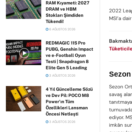
RAM Kıyameti: 2027
DRAM ve HBM
2022 Leag
Stokları Şimdiden
MSI’a dair
Tükendi!
6 AĞUSTOS 2026
Bakmakta
REDMAGIC 11S Pro
Tüketicil
PUBG, Genshin Impact
ve e-Football Oyun
Testi | Snapdragon 8
Elite Gen 5 Leading
Sezon 
3 AĞUSTOS 2026
Sezon Orta
4 Yıl Güncelleme Sözü
savaş alan
ve Dev Pil: POCO M8
tanıtmaya
Power’ın Tüm
Özellikleri Lansman
turnuvada
Öncesi Netleşti
ediyor. MS
3 AĞUSTOS 2026
imkân sun