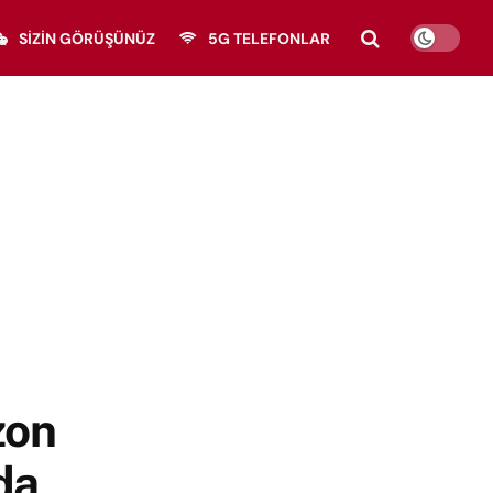
SIZIN GÖRÜŞÜNÜZ
5G TELEFONLAR
zon
da