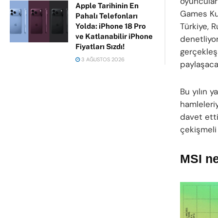
oyuncuları
Apple Tarihinin En
Games Kuz
Pahalı Telefonları
Türkiye, 
Yolda: iPhone 18 Pro
ve Katlanabilir iPhone
denetliyor
Fiyatları Sızdı!
gerçekleş
3 AĞUSTOS 2026
paylaşaca
Bu yılın y
hamleleriy
davet etti
çekişmeli 
MSI n