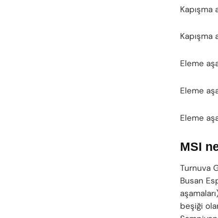
Kapışma a
Kapışma 
Eleme aşa
Eleme aşa
Eleme aşa
MSI ne
Turnuva G
Busan Esp
aşamaları
beşiği ol