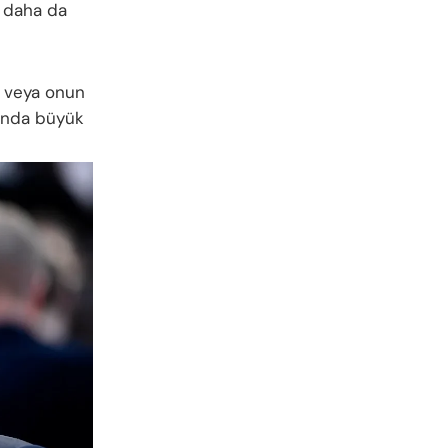
ı daha da
veya onun
sında büyük