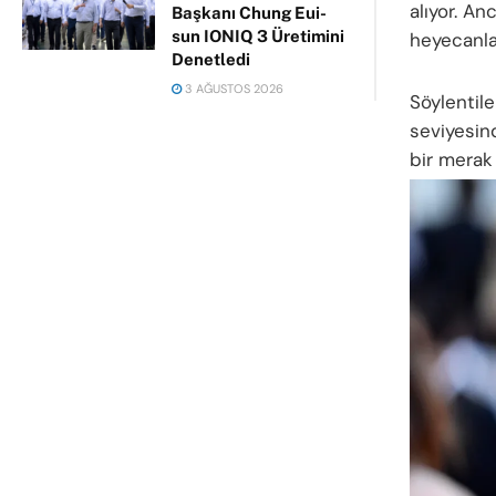
alıyor. An
Başkanı Chung Eui-
sun IONIQ 3 Üretimini
heyecanla
Denetledi
3 AĞUSTOS 2026
Söylentil
seviyesin
bir merak 