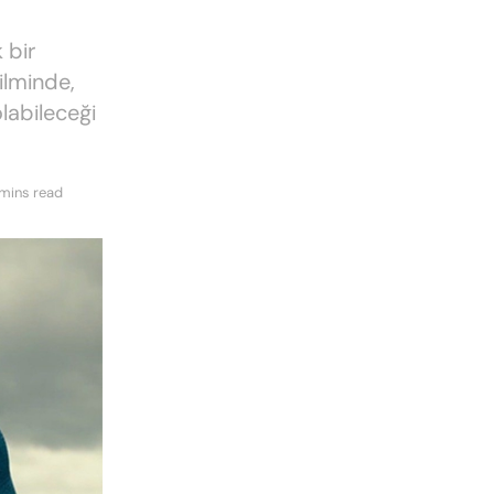
 bir
ilminde,
labileceği
 mins read