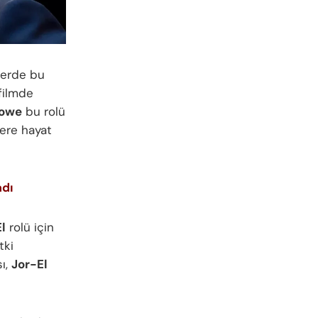
mlerde bu
 filmde
rowe
bu rolü
tere hayat
adı
l
rolü için
tki
sı,
Jor-El