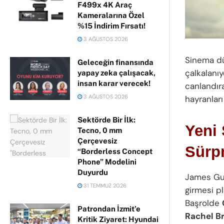
F499x 4K Araç
Kameralarına Özel
%15 İndirim Fırsatı!
3 AĞUSTOS 2026
Sinema d
Geleceğin finansında
çalkalanı
yapay zeka çalışacak,
insan karar verecek!
canlandır
3 AĞUSTOS 2026
hayranlar
Sektörde Bir İlk:
Yeni
Tecno, 0 mm
Çerçevesiz
Sürpr
“Borderless Concept
Phone” Modelini
Duyurdu
James Gun
31 TEMMUZ 2026
girmesi p
Başrolde
Patrondan İzmit’e
Rachel B
Kritik Ziyaret: Hyundai