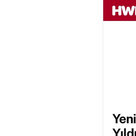
Yen
Yıld