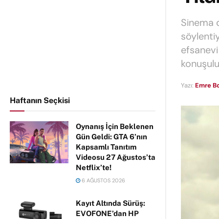
Sinema d
söylenti
efsanevi
konuşulu
Yazı:
Emre Bo
Haftanın Seçkisi
Oynanış İçin Beklenen
Gün Geldi: GTA 6’nın
Kapsamlı Tanıtım
Videosu 27 Ağustos’ta
Netflix’te!
6 AĞUSTOS 2026
Kayıt Altında Sürüş:
EVOFONE’dan HP