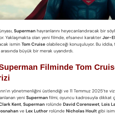
ünyası,
Superman
hayranlarını heyecanlandıracak bir söyl
yor. Yaklaşmakta olan yeni filmde, efsanevi karakter
Jor-E
acak ismin
Tom Cruise
olabileceği konuşuluyor. Bu iddia, 
ı arasında büyük bir merak uyandırdı.
 Superman Filminde Tom Cruis
izi
n’ın yönetmenliğini üstlendiği ve 11 Temmuz 2025’te vi
lanlanan yeni
Superman
filmi, oyuncu kadrosuyla dikkat ç
Clark Kent
,
Superman
rolünde
David Corenswet
,
Lois L
rosnahan
ve
Lex Luthor
rolünde
Nicholas Hoult
gibi isim