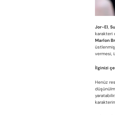
Jor-El
,
S
karakteri 
Marlon B
üstlenmiş
vermesi, i
İlginizi ç
Henüz res
düşünülmes
yaratabilir
karakterin