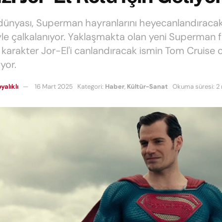
ünyası, Superman hayranlarını heyecanlandıracak
yle çalkalanıyor. Yaklaşmakta olan yeni Superman f
 karakter Jor-El'i canlandıracak ismin Tom Cruise o
yor.
yalıklı
16 Mart 2025
Kategori:
Haber
,
Kültür-Sanat
Okuma süresi: 2