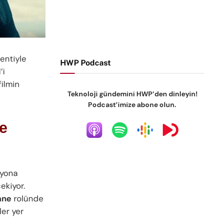
entiyle
HWP Podcast
l
‘i
filmin
Teknoloji gündemini HWP’den dinleyin!
Podcast’imize abone olun.
e
zyona
ekiyor.
ane
rolünde
ler yer