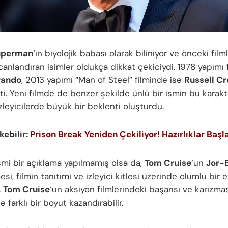
uperman
‘in biyolojik babası olarak biliniyor ve önceki fil
canlandıran isimler oldukça dikkat çekiciydi. 1978 yapımı
rando
, 2013 yapımı “Man of Steel” filminde ise
Russell C
ti. Yeni filmde de benzer şekilde ünlü bir ismin bu karak
zleyicilerde büyük bir beklenti oluşturdu.
ekebilir:
Prison Break Yeniden Çekiliyor! Hazırlıklar Başl
mi bir açıklama yapılmamış olsa da,
Tom Cruise
‘un
Jor-E
i, filmin tanıtımı ve izleyici kitlesi üzerinde olumlu bir e
.
Tom Cruise
‘un aksiyon filmlerindeki başarısı ve karizma
e farklı bir boyut kazandırabilir.