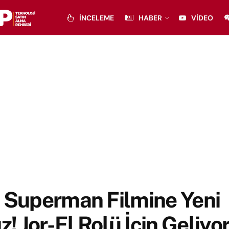
İNCELEME
HABER
VIDEO
i Superman Filmine Yeni
ız! Jor-El Rolü İçin Geliyo