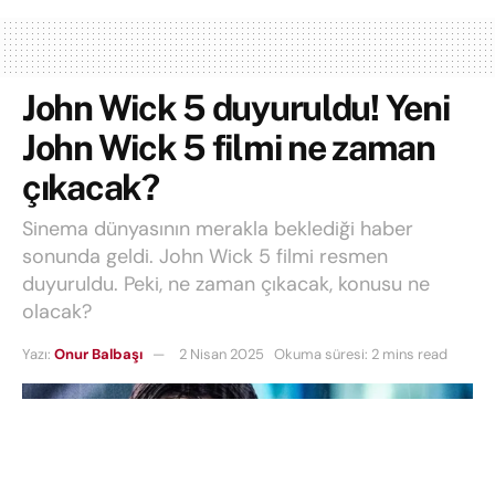
John Wick 5 duyuruldu! Yeni
John Wick 5 filmi ne zaman
çıkacak?
Sinema dünyasının merakla beklediği haber
sonunda geldi. John Wick 5 filmi resmen
duyuruldu. Peki, ne zaman çıkacak, konusu ne
olacak?
Yazı:
Onur Balbaşı
2 Nisan 2025
Okuma süresi: 2 mins read