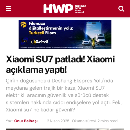
Xiaomi SU7 patladı! Xiaomi
açıklama yaptı!
Çin'in doğusundaki Deshang Ekspres Yolu'nda
meydana gelen trajik bir kaza, Xiaomi SU7
elektrikli aracının güvenlik ve sürücü destek
sistemleri hakkında ciddi endişelere yol açtı. Peki,
Xiaomi su7 ne kadar güvenli?
Yazı:
Onur Balbaşı
2 Nisan 2025
Okuma süresi: 2 mins read