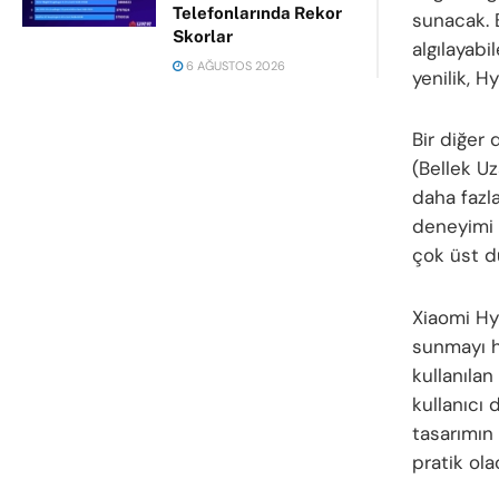
Telefonlarında Rekor
sunacak. B
Skorlar
algılayab
6 AĞUSTOS 2026
yenilik, H
Bir diğer 
(Bellek Uz
daha fazl
deneyimi 
çok üst d
Xiaomi Hy
sunmayı h
kullanılan
kullanıcı 
tasarımın
pratik ola