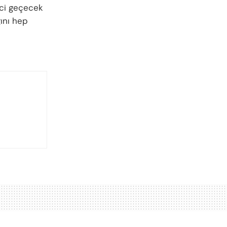
rici geçecek
ğını hep