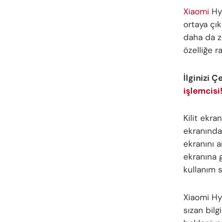
Xiaomi
Hyp
ortaya çık
daha da z
özelliğe r
İlginizi Ç
işlemcisi
Kilit ekra
ekranında
ekranını a
ekranına 
kullanım 
Xiaomi Hy
sızan bil