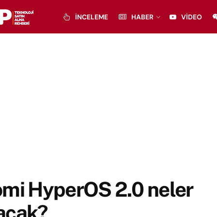
İNCELEME
HABER
VIDEO
omi HyperOS 2.0 neler
acak?