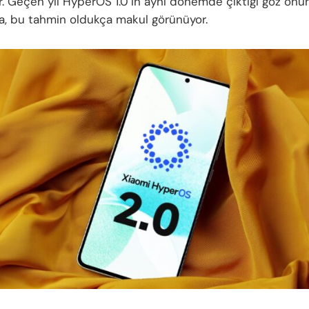
r. Geçen yıl HyperOS 1.0’ın aynı dönemde çıktığı göz önü
da, bu tahmin oldukça makul görünüyor.