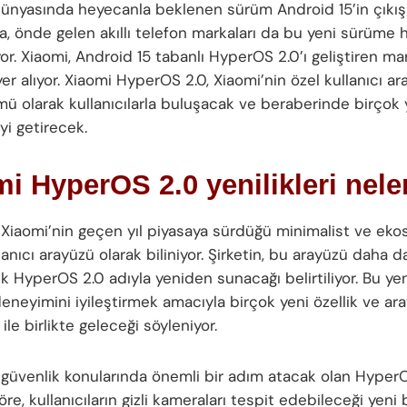
ünyasında heyecanla beklenen sürüm Android 15’in çıkış
a, önde gelen akıllı telefon markaları da bu yeni sürüme ha
yor. Xiaomi, Android 15 tabanlı HyperOS 2.0’ı geliştiren ma
er alıyor. Xiaomi HyperOS 2.0, Xiaomi’nin özel kullanıcı a
mü olarak kullanıcılarla buluşacak ve beraberinde birçok y
yi getirecek.
i HyperOS 2.0 yenilikleri nele
Xiaomi’nin geçen yıl piyasaya sürdüğü minimalist ve eko
lanıcı arayüzü olarak biliniyor. Şirketin, bu arayüzü daha d
ek HyperOS 2.0 adıyla yeniden sunacağı belirtiliyor. Bu y
deneyimini iyileştirmek amacıyla birçok yeni özellik ve ar
 ile birlikte geleceği söyleniyor.
e güvenlik konularında önemli bir adım atacak olan HyperO
göre, kullanıcıların gizli kameraları tespit edebileceği yeni b