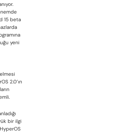
nıyor.
 dönemde
id 15 beta
hazlarda
rogramına
duğu yeni
gelmesi
rOS 2.0’ın
ların
emli.
nladığı
k bir ilgi
e HyperOS