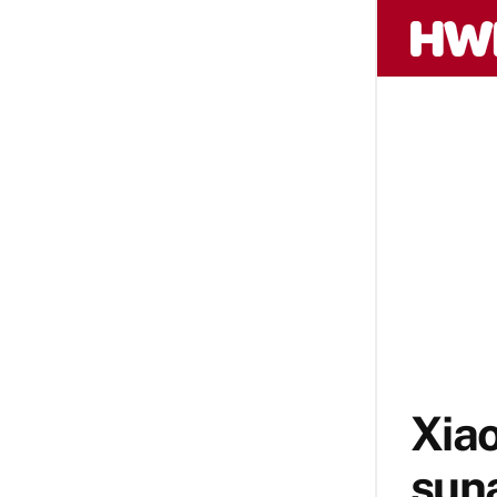
Xia
sun