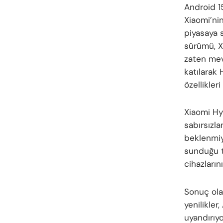
Android 1
Xiaomi’ni
piyasaya s
sürümü, Xi
zaten mev
katılarak 
özellikler
Xiaomi Hyp
sabırsızl
beklenmiy
sunduğu tü
cihazları
Sonuç olar
yenilikler
uyandırıy