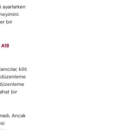
i ayarlarken
eneyimini
er bir
 A18
ıcılar, kilit
rı düzenleme
a düzenleme
ahat bir
pmadı. Ancak
esi