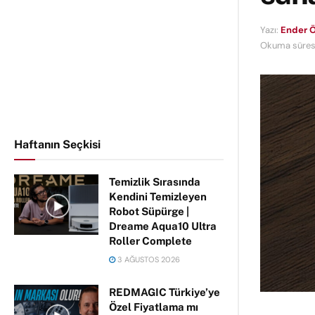
Yazı:
Ender Ö
Okuma süresi
Haftanın Seçkisi
Temizlik Sırasında
Kendini Temizleyen
Robot Süpürge |
Dreame Aqua10 Ultra
Roller Complete
3 AĞUSTOS 2026
REDMAGIC Türkiye’ye
Özel Fiyatlama mı