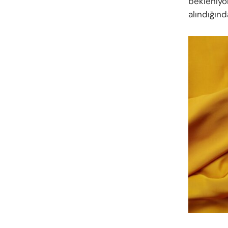
bekleniyo
alındığın