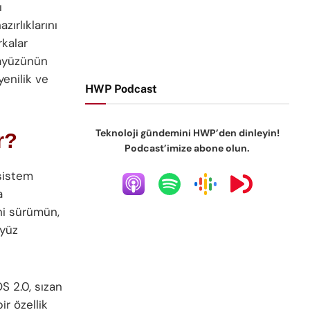
ı
zırlıklarını
rkalar
rayüzünün
enilik ve
HWP Podcast
Teknoloji gündemini HWP’den dinleyin!
r?
Podcast’imize abone olun.
sistem
a
eni sürümün,
ayüz
S 2.0, sızan
ir özellik