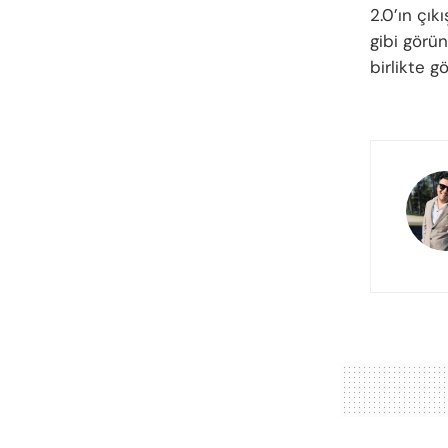
2.0’ın çık
gibi görün
birlikte g