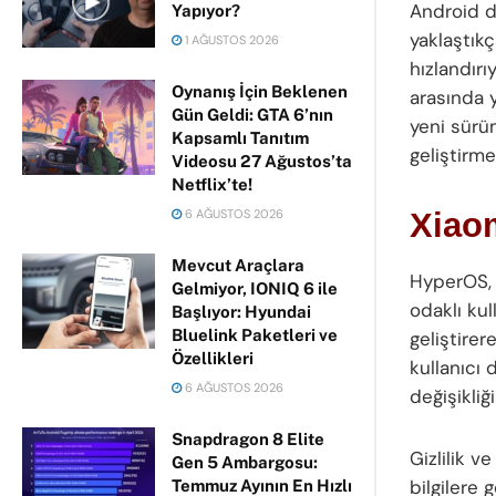
Android d
Yapıyor?
yaklaştıkç
1 AĞUSTOS 2026
hızlandırı
Oynanış İçin Beklenen
arasında y
Gün Geldi: GTA 6’nın
yeni sürü
Kapsamlı Tanıtım
geliştirme
Videosu 27 Ağustos’ta
Netflix’te!
6 AĞUSTOS 2026
Xiaom
Mevcut Araçlara
HyperOS, 
Gelmiyor, IONIQ 6 ile
odaklı kul
Başlıyor: Hyundai
Bluelink Paketleri ve
geliştirer
Özellikleri
kullanıcı 
6 AĞUSTOS 2026
değişikliği
Snapdragon 8 Elite
Gizlilik v
Gen 5 Ambargosu:
bilgilere 
Temmuz Ayının En Hızlı