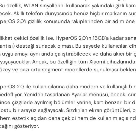
u özellik, WLAN sinyallerini kullanarak yakındaki gizli kam
ilecek. Akıllı telefon dünyasında henüz hiçbir markanın s
yperOS 2.0’ı gizlilik konusunda rakiplerinden bir adım öne ç
dikkat çekici özellik ise, HyperOS 2.0’ın 16GB’a kadar san
antısı) desteği sunacak olması. Bu sayede kullanıcılar, ci
a uygulamayı aynı anda çalıştırabilecek ve daha akıcı bir 
yaşayacaklar. Ancak, bu özelliğin tüm Xiaomi cihazlarında
üzey ve bazı orta segment modellerde sunulması bekleni
perOS 2.0 ile kullanıcılarına daha modern ve kullanışlı b
edefliyor. Yeniden tasarlanan Ayarlar menüsü, önceki s
 ince çizgilerle ayrılmış bölümler yerine, kart benzeri bir 
dostu bir arayüz sağlayacak. Sızdırılan ekran görüntüleri, 
 hem estetik açıdan daha çekici hem de kullanım açısın
cağını gösteriyor.