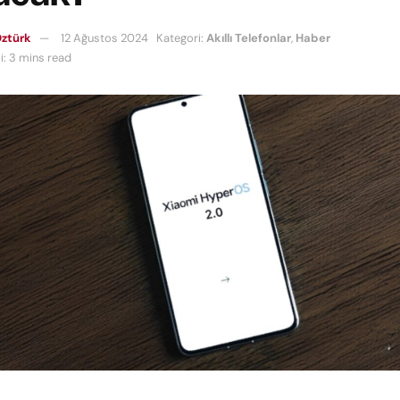
ztürk
12 Ağustos 2024
Kategori:
Akıllı Telefonlar
,
Haber
: 3 mins read