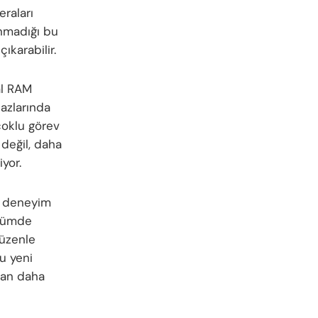
eraları
unmadığı bu
ıkarabilir.
al RAM
hazlarında
çoklu görev
 değil, daha
yor.
ir deneyim
ürümde
düzenle
bu yeni
dan daha