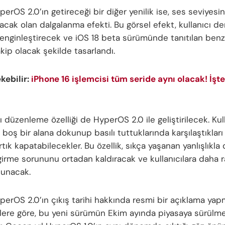
erOS 2.0’ın getireceği bir diğer yenilik ise, ses seviyesin
acak olan dalgalanma efekti. Bu görsel efekt, kullanıcı d
enginleştirecek ve iOS 18 beta sürümünde tanıtılan benz
akip olacak şekilde tasarlandı.
ekebilir:
iPhone 16 işlemcisi tüm seride aynı olacak! İşte
!
nı düzenleme özelliği de HyperOS 2.0 ile geliştirilecek. Kullan
 boş bir alana dokunup basılı tuttuklarında karşılaştıkla
rtık kapatabilecekler. Bu özellik, sıkça yaşanan yanlışlıkl
girme sorununu ortadan kaldıracak ve kullanıcılara daha r
sunacak.
perOS 2.0’ın çıkış tarihi hakkında resmi bir açıklama ya
gilere göre, bu yeni sürümün Ekim ayında piyasaya sürülm