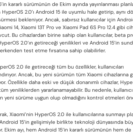
5’in kararlı sürümünün de Ekim ayında yayınlanması planla
n HyperOS 2.0’ı Android 15 ile uyumlu hale getirip, aynı
ürmesi bekleniyor. Ancak, sabırsız kullanıcılar için Andro
aomi 14, Xiaomi 13T Pro ve Xiaomi Pad 6S Pro 12.4 gibi ci
cut. Bu cihazlardan birine sahip olan kullanıcılar, beta p
HyperOS 2.0’ın getireceği yenilikleri ve Android 15’in sun
i erkenden test etme fırsatına sahip olabilirler.
erOS 2.0 ile getireceği tüm bu özellikler, kullanıcıları
andırıyor. Ancak, bu yeni sürümün tüm Xiaomi cihazlarına 
or. Özellikle daha eski ve düşük donanımlı cihazlar, Hype
m yeniliklerden yararlanamayabilir. Bu nedenle, kullanıcı
nın yeni sürüme uygun olup olmadığını kontrol etmeleri ön
ak, Xiaomi’nin HyperOS 2.0 ile kullanıcılarına sunmayı pla
, Android 15’in gelişimiyle birlikte teknoloji dünyasında büyü
or. Ekim ayı, hem Android 15’in kararlı sürümünün hem d