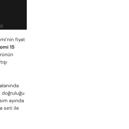
mi’nin fiyat
omi 15
örünün
tışı
alanında
ın doğruluğu
asım ayında
 seti ile