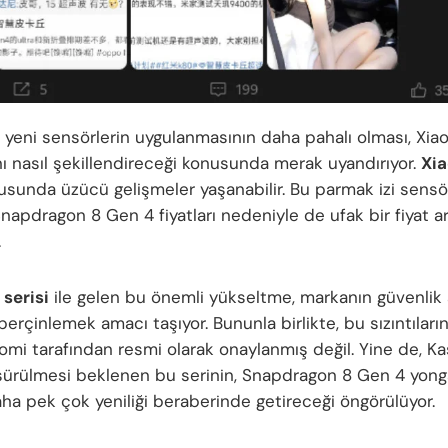
 yeni sensörlerin uygulanmasının daha pahalı olması, Xiao
nı nasıl şekillendireceği konusunda merak uyandırıyor.
Xia
sunda üzücü gelişmeler yaşanabilir. Bu parmak izi sens
napdragon 8 Gen 4 fiyatları nedeniyle de ufak bir fiyat ar
.
 serisi
ile gelen bu önemli yükseltme, markanın güvenlik 
i perçinlemek amacı taşıyor. Bununla birlikte, bu sızıntılar
omi tarafından resmi olarak onaylanmış değil. Yine de, K
sürülmesi beklenen bu serinin, Snapdragon 8 Gen 4 yonga
aha pek çok yeniliği beraberinde getireceği öngörülüyor.