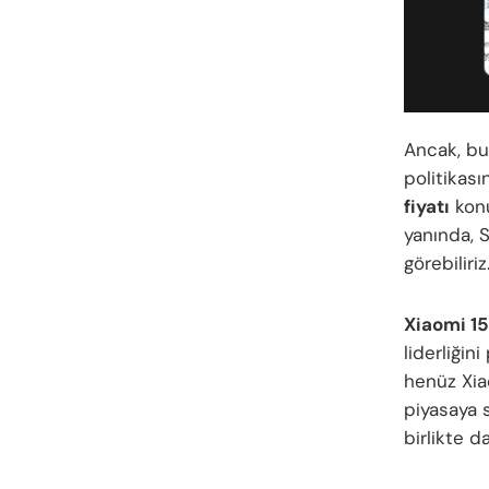
Ancak, bu
politikası
fiyatı
konu
yanında, S
görebiliriz
Xiaomi 15
liderliğin
henüz Xia
piyasaya 
birlikte d