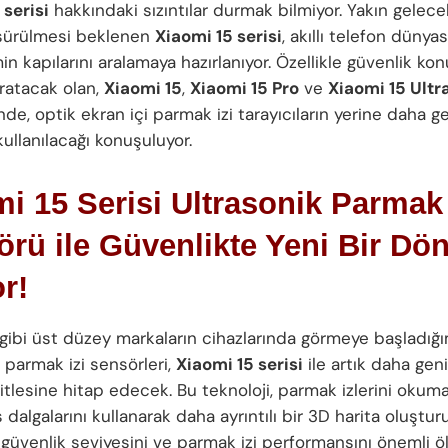
 serisi
hakkındaki sızıntılar durmak bilmiyor. Yakın gelec
sürülmesi beklenen
Xiaomi 15 serisi
, akıllı telefon dünya
n kapılarını aralamaya hazırlanıyor. Özellikle güvenlik k
ratacak olan,
Xiaomi 15
,
Xiaomi 15 Pro
ve
Xiaomi 15 Ultr
de, optik ekran içi parmak izi tarayıcıların yerine daha ge
kullanılacağı konuşuluyor.
i 15 Serisi Ultrasonik Parmak 
rü ile Güvenlikte Yeni Bir D
r!
ibi üst düzey markaların cihazlarında görmeye başladığı
 parmak izi sensörleri,
Xiaomi 15 serisi
ile artık daha geni
kitlesine hitap edecek. Bu teknoloji, parmak izlerini okumak
 dalgalarını kullanarak daha ayrıntılı bir 3D harita oluştur
n güvenlik seviyesini ve parmak izi performansını önemli 