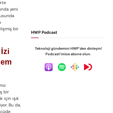
ekte
sında yeni
onusunda
a
lişmiş bir
HWP Podcast
Teknoloji gündemini HWP’den dinleyin!
İzi
Podcast’imize abone olun.
önem
mız
ş bir
 için ışık
uyor. Bu da,
ölçüde