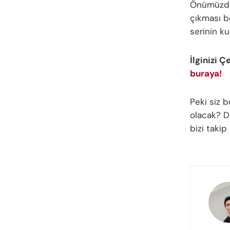
Önümüzde
çıkması be
serinin ku
İlginizi Ç
buraya!
Peki siz 
olacak? Dü
bizi taki