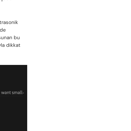
trasonik
lde
i sunan bu
yla dikkat