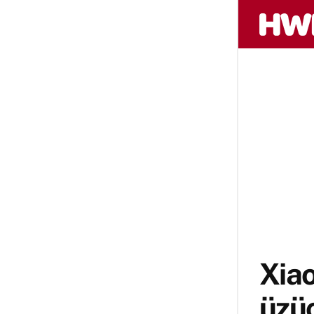
Xiao
üzü