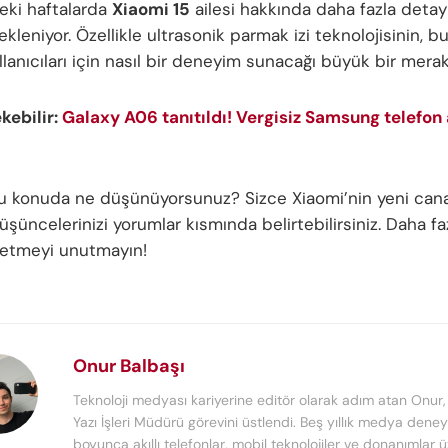
ki haftalarda
Xiaomi 15
ailesi hakkında daha fazla detay
kleniyor. Özellikle ultrasonik parmak izi teknolojisinin, b
llanıcıları için nasıl bir deneyim sunacağı büyük bir mera
ekebilir:
Galaxy A06 tanıtıldı! Vergisiz Samsung telefon
bu konuda ne düşünüyorsunuz? Sizce Xiaomi’nin yeni canav
şüncelerinizi yorumlar kısmında belirtebilirsiniz. Daha faz
p etmeyi unutmayın!
Onur Balbaşı
Teknoloji medyası kariyerine editör olarak adım atan Onur
Yazı İşleri Müdürü görevini üstlendi. Beş yıllık medya deney
boyunca akıllı telefonlar, mobil teknolojiler ve donanımlar 