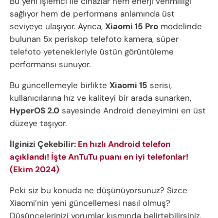
Bu yeni işlemci ile cihazlar hem enerji verimliliği
sağlıyor hem de performans anlamında üst
seviyeye ulaşıyor. Ayrıca,
Xiaomi 15 Pro
modelinde
bulunan 5x periskop telefoto kamera, süper
telefoto yetenekleriyle üstün görüntüleme
performansı sunuyor.
Bu güncellemeyle birlikte
Xiaomi 15
serisi,
kullanıcılarına hız ve kaliteyi bir arada sunarken,
HyperOS 2.0
sayesinde Android deneyimini en üst
düzeye taşıyor.
İlginizi Çekebilir:
En hızlı Android telefon
açıklandı! İşte AnTuTu puanı en iyi telefonlar!
(Ekim 2024)
Peki siz bu konuda ne düşünüyorsunuz? Sizce
Xiaomi’nin yeni güncellemesi nasıl olmuş?
Düşüncelerinizi yorumlar kısmında belirtebilirsiniz.