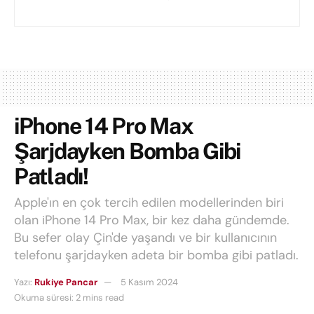
iPhone 14 Pro Max
Şarjdayken Bomba Gibi
Patladı!
Apple'ın en çok tercih edilen modellerinden biri
olan iPhone 14 Pro Max, bir kez daha gündemde.
Bu sefer olay Çin'de yaşandı ve bir kullanıcının
telefonu şarjdayken adeta bir bomba gibi patladı.
Yazı:
Rukiye Pancar
5 Kasım 2024
Okuma süresi: 2 mins read