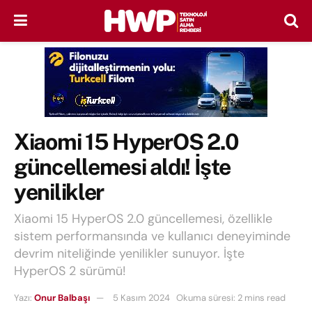
Xiaomi 15 HyperOS 2.0
güncellemesi aldı! İşte
yenilikler
Xiaomi 15 HyperOS 2.0 güncellemesi, özellikle
sistem performansında ve kullanıcı deneyiminde
devrim niteliğinde yenilikler sunuyor. İşte
HyperOS 2 sürümü!
Yazı:
Onur Balbaşı
5 Kasım 2024
Okuma süresi: 2 mins read