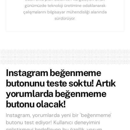
günümüzde teknoloji üretimine odaklanarak
çalışmalarını bilgisayar mühendisliği alanında
sürdürüyor.
Instagram beğenmeme
butonunu teste soktu! Artık
yorumlarda beğenmeme
butonu olacak!
Instagram, yorumlarda yeni bir 'beğenmeme'
butonu test ediyor! Kullanıcı deneyimini
geliştirmeyi hedefleyen bu özellik, yorum