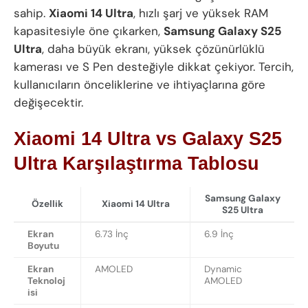
sahip.
Xiaomi 14 Ultra
, hızlı şarj ve yüksek RAM
kapasitesiyle öne çıkarken,
Samsung Galaxy S25
Ultra
, daha büyük ekranı, yüksek çözünürlüklü
kamerası ve S Pen desteğiyle dikkat çekiyor. Tercih,
kullanıcıların önceliklerine ve ihtiyaçlarına göre
değişecektir.
Xiaomi 14 Ultra vs Galaxy S25
Ultra
Karşılaştırma Tablosu
Samsung Galaxy
Özellik
Xiaomi 14 Ultra
S25 Ultra
Ekran
6.73 İnç
6.9 İnç
Boyutu
Ekran
AMOLED
Dynamic
Teknoloj
AMOLED
isi