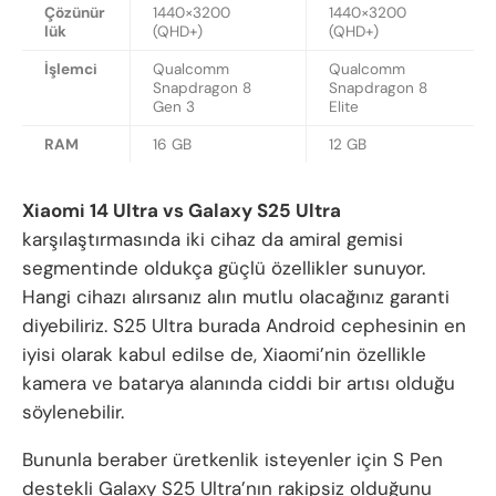
Çözünür
1440×3200
1440×3200
lük
(QHD+)
(QHD+)
İşlemci
Qualcomm
Qualcomm
Snapdragon 8
Snapdragon 8
Gen 3
Elite
RAM
16 GB
12 GB
Xiaomi 14 Ultra vs Galaxy S25 Ultra
karşılaştırmasında iki cihaz da amiral gemisi
segmentinde oldukça güçlü özellikler sunuyor.
Hangi cihazı alırsanız alın mutlu olacağınız garanti
diyebiliriz. S25 Ultra burada Android cephesinin en
iyisi olarak kabul edilse de, Xiaomi’nin özellikle
kamera ve batarya alanında ciddi bir artısı olduğu
söylenebilir.
Bununla beraber üretkenlik isteyenler için S Pen
destekli Galaxy S25 Ultra’nın rakipsiz olduğunu