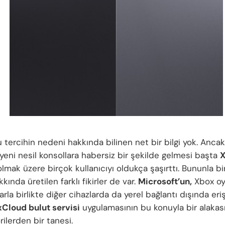
 tercihin nedeni hakkında bilinen net bir bilgi yok. Anca
yeni nesil konsollara habersiz bir şekilde gelmesi başta
olmak üzere birçok kullanıcıyı oldukça şaşırttı. Bununla bi
ında üretilen farklı fikirler de var.
Microsoft’un,
Xbox oy
larla birlikte diğer cihazlarda da yerel bağlantı dışında e
xCloud bulut servisi
uygulamasının bu konuyla bir alakası
ilerden bir tanesi.