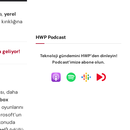
a,
yerel
 kırıklığına
HWP Podcast
 geliyor!
Teknoloji gündemini HWP’den dinleyin!
Podcast’imize abone olun.
sı, daha
box
 oyunlarını
crosoft’un
 konuda
nel)
ödüllü