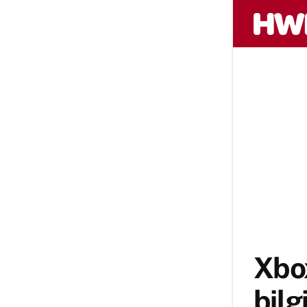
Xbox
bilg