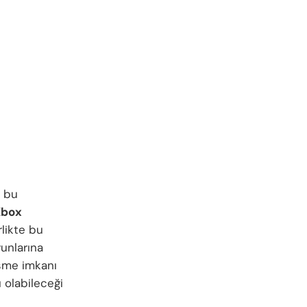
k bu
Xbox
rlikte bu
unlarına
rişme imkanı
 olabileceği