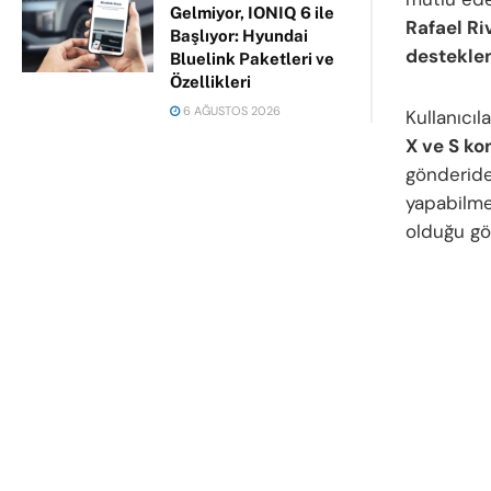
Gelmiyor, IONIQ 6 ile
Rafael Ri
Başlıyor: Hyundai
destekle
Bluelink Paketleri ve
Özellikleri
6 AĞUSTOS 2026
Kullanıcıl
X ve S ko
gönderide
yapabilme
olduğu gö