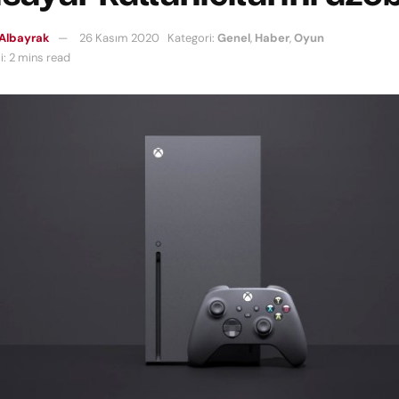
Albayrak
26 Kasım 2020
Kategori:
Genel
,
Haber
,
Oyun
: 2 mins read