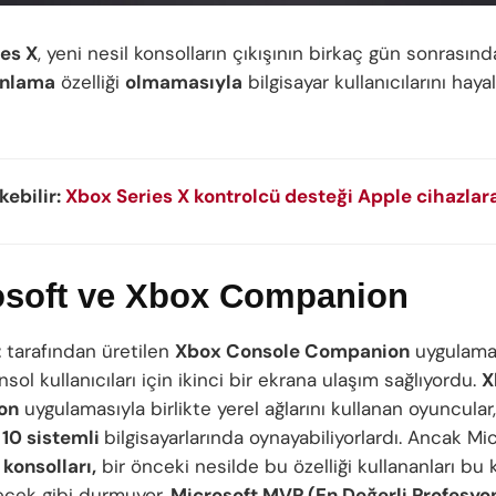
es X
, yeni nesil konsolların çıkışının birkaç gün sonrasınd
ınlama
özelliği
olmamasıyla
bilgisayar kullanıcılarını hayal
ekebilir:
Xbox Series X kontrolcü desteği Apple cihazlara
osoft ve Xbox Companion
t
tarafından üretilen
Xbox Console Companion
uygulama
sol kullanıcıları için ikinci bir ekrana ulaşım sağlıyordu.
X
on
uygulamasıyla birlikte yerel ağlarını kullanan oyuncular,
10 sistemli
bilgisayarlarında oynayabiliyorlardı. Ancak Mi
 konsolları,
bir önceki nesilde bu özelliği kullananları bu
cek gibi durmuyor.
Microsoft MVP (En Değerli Profesyo