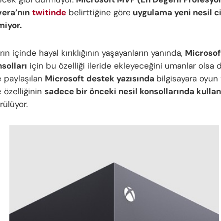
vera’nın
twitinde
belirttiğine göre
uygulama yeni nesil ci
miyor.
arın içinde hayal kırıklığının yaşayanların yanında,
Microsof
nsolları
için bu özelliği ileride ekleyeceğini umanlar olsa d
 paylaşılan
Microsoft
destek yazısında
bilgisayara oyun 
 özelliğinin
sadece bir önceki nesil konsollarında kullanı
rülüyor.