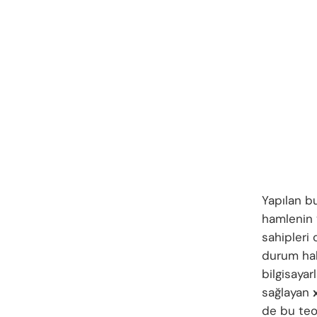
Yapılan bu
hamlenin 
sahipleri 
durum hakk
bilgisayar
sağlayan
de bu teor