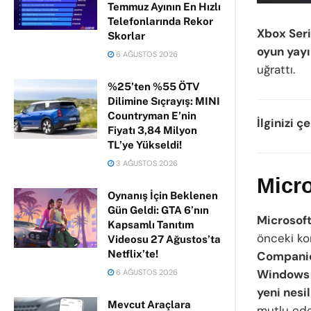
Temmuz Ayının En Hızlı
Telefonlarında Rekor
Xbox Seri
Skorlar
oyun yay
6 AĞUSTOS 2026
uğrattı.
%25’ten %55 ÖTV
Dilimine Sıçrayış: MINI
Countryman E’nin
İlginizi ç
Fiyatı 3,84 Milyon
TL’ye Yükseldi!
3 AĞUSTOS 2026
Micr
Oynanış İçin Beklenen
Gün Geldi: GTA 6’nın
Microsof
Kapsamlı Tanıtım
önceki kon
Videosu 27 Ağustos’ta
Netflix’te!
Compani
Windows 
6 AĞUSTOS 2026
yeni nesil
Mevcut Araçlara
mutlu ede