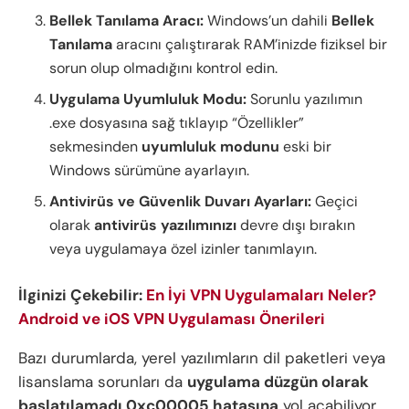
Bellek Tanılama Aracı:
Windows’un dahili
Bellek
Tanılama
aracını çalıştırarak RAM’inizde fiziksel bir
sorun olup olmadığını kontrol edin.
Uygulama Uyumluluk Modu:
Sorunlu yazılımın
.exe dosyasına sağ tıklayıp “Özellikler”
sekmesinden
uyumluluk modunu
eski bir
Windows sürümüne ayarlayın.
Antivirüs ve Güvenlik Duvarı Ayarları:
Geçici
olarak
antivirüs yazılımınızı
devre dışı bırakın
veya uygulamaya özel izinler tanımlayın.
İlginizi Çekebilir:
En İyi VPN Uygulamaları Neler?
Android ve iOS VPN Uygulaması Önerileri
Bazı durumlarda, yerel yazılımların dil paketleri veya
lisanslama sorunları da
uygulama düzgün olarak
başlatılamadı
0xc00005 hatasına
yol açabiliyor.