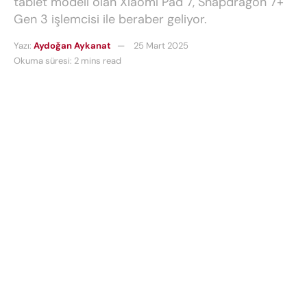
tablet modeli olan Xiaomi Pad 7, Snapdragon 7+
Gen 3 işlemcisi ile beraber geliyor.
Yazı:
Aydoğan Aykanat
25 Mart 2025
Okuma süresi: 2 mins read
Not: Bu videoda yer alan Xiaomi Pad 7 modeli
tablet ve aksesuarları, inceleme örneği olarak