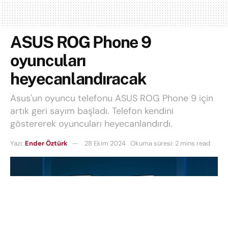
ASUS ROG Phone 9
oyuncuları
heyecanlandıracak
Asus'un oyuncu telefonu ASUS ROG Phone 9 için
artık geri sayım başladı. Telefon kendini
göstererek oyuncuları heyecanlandırdı.
Yazı:
Ender Öztürk
28 Ekim 2024
Okuma süresi: 2 mins read