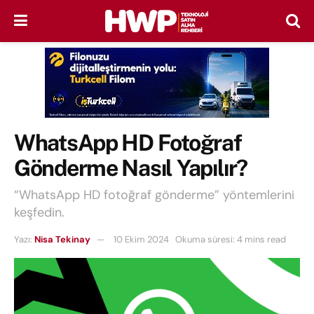
WhatsApp HD Fotoğraf
Gönderme Nasıl Yapılır?
“WhatsApp HD fotoğraf gönderme” yöntemlerini
keşfedin.
Yazı:
Nisa Tekinay
10 Ekim 2024
Okuma süresi: 4 mins read