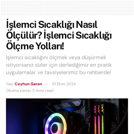
İşlemci Sıcaklığı Nasıl
Ölçülür? İşlemci Sıcaklığı
Ölçme Yolları!
İşlemci sıcaklığını ölçmek veya düşürmek
istiyorsanız sizler için derlediğimiz en pratik
uygulamalar ve tavsiyelerimiz bu rehberde!
Yazı:
Ceyhun Garan
10 Ekim 2024
Okuma süresi: 5 mins read