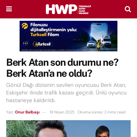
Berk Atan son durumu ne?
Berk Atan’a ne oldu?
Gönül Dağı dizisinin sevilen oyuncusu Berk Atan,
Eskişehir ilinde trafik kazası geçirdi. Ünlü oyuncu
hastaneye kaldırıldı.
Yazı:
Onur Balbaşı
19 Nisan 2025
Okuma süresi: 2 mins read