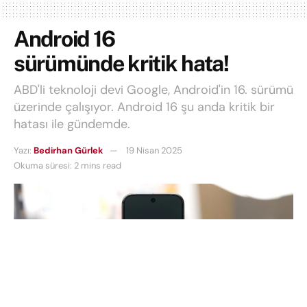
Android 16
sürümünde kritik hata!
ABD'li teknoloji devi Google, Android'in 16. sürümü
üzerinde çalışıyor. Android 16 şu anda kritik bir
hatası ile gündemde.
Yazı:
Bedirhan Gürlek
19 Nisan 2025
Okuma süresi: 2 mins read