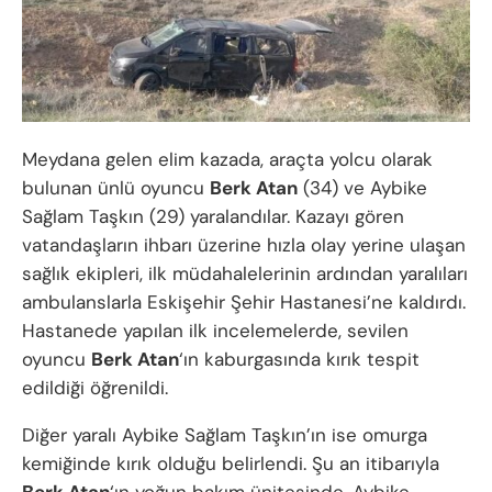
Meydana gelen elim kazada, araçta yolcu olarak
bulunan ünlü oyuncu
Berk Atan
(34) ve Aybike
Sağlam Taşkın (29) yaralandılar. Kazayı gören
vatandaşların ihbarı üzerine hızla olay yerine ulaşan
sağlık ekipleri, ilk müdahalelerinin ardından yaralıları
ambulanslarla Eskişehir Şehir Hastanesi’ne kaldırdı.
Hastanede yapılan ilk incelemelerde, sevilen
oyuncu
Berk Atan
‘ın kaburgasında kırık tespit
edildiği öğrenildi.
Diğer yaralı Aybike Sağlam Taşkın’ın ise omurga
kemiğinde kırık olduğu belirlendi. Şu an itibarıyla
Berk Atan
‘ın yoğun bakım ünitesinde, Aybike