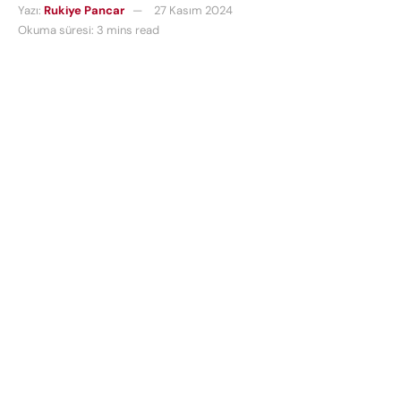
Yazı:
Rukiye Pancar
27 Kasım 2024
Okuma süresi: 3 mins read
Trafik cezaları ne kadar
olacak sorusu sürücüleri
meraklandırıyor. Yeni yılda trafik cezaları da
zamlanıyor. Peki 2025 trafik cezası ücretleri ne
kadar olacak? 2025 yılında
trafik cezalarına
yapılan artışla birlikte, bir dizi trafik kuralı ihlali için
ödenecek bedeller önemli ölçüde yükseldi.