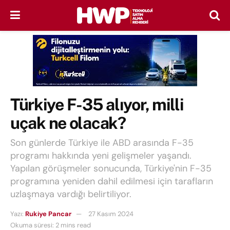
Türkiye F-35 alıyor, milli
uçak ne olacak?
Son günlerde Türkiye ile ABD arasında F-35
programı hakkında yeni gelişmeler yaşandı.
Yapılan görüşmeler sonucunda, Türkiye'nin F-35
programına yeniden dahil edilmesi için tarafların
uzlaşmaya vardığı belirtiliyor.
Yazı:
Rukiye Pancar
27 Kasım 2024
Okuma süresi: 2 mins read