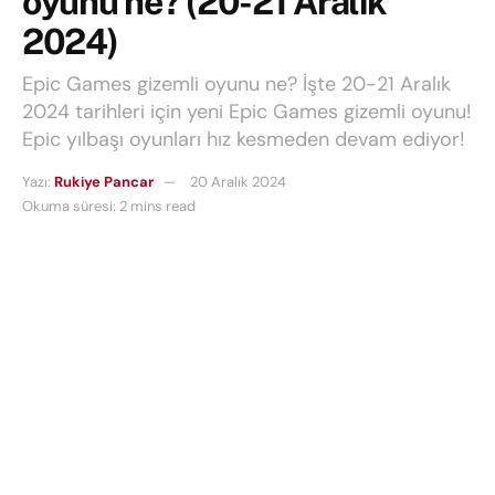
oyunu ne? (20-21 Aralık
2024)
Epic Games gizemli oyunu ne? İşte 20-21 Aralık
2024 tarihleri için yeni Epic Games gizemli oyunu!
Epic yılbaşı oyunları hız kesmeden devam ediyor!
Yazı:
Rukiye Pancar
20 Aralık 2024
Okuma süresi: 2 mins read
Epic Games gizemli oyunu
ne?
Epic Games Store