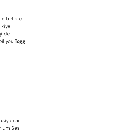
le birlikte
ikiye
ği de
iliyor.
Togg
psiyonlar
emium Ses