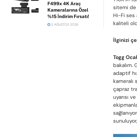
F499x 4K Araç
sitemi de
Kameralarına Özel
Hi-Fi ses 
%15 İndirim Fırsatı!
kaliteli o
3 AĞUSTOS 2026
İlginizi ç
Togg Ocak
bakalım. G
adaptif hı
kameralı s
çapraz tra
uyarısı ve
ekipmanlar
sağlanıyor
sunuluyor