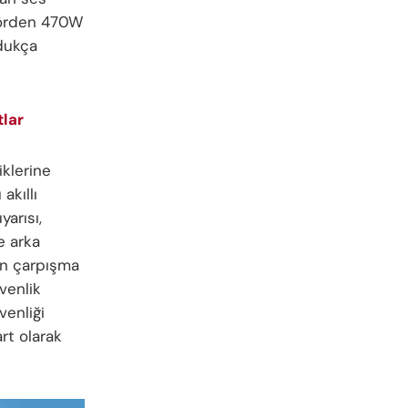
rlörden 470W
ldukça
tlar
klerine
akıllı
yarısı,
e arka
 ön çarpışma
venlik
venliği
rt olarak