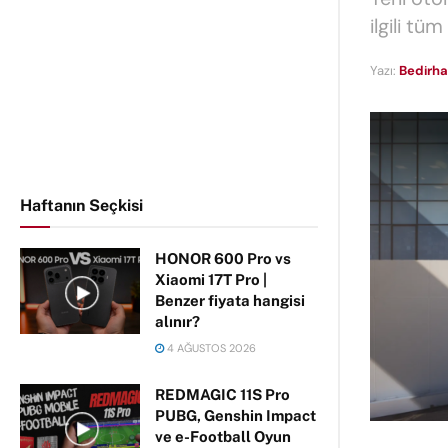
ilgili tü
Yazı:
Bedirha
Haftanın Seçkisi
HONOR 600 Pro vs
Xiaomi 17T Pro |
Benzer fiyata hangisi
alınır?
4 AĞUSTOS 2026
REDMAGIC 11S Pro
PUBG, Genshin Impact
ve e-Football Oyun