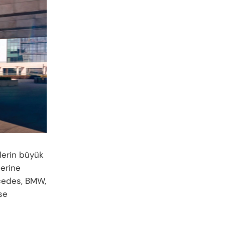
ilerin büyük
lerine
rcedes, BMW,
se