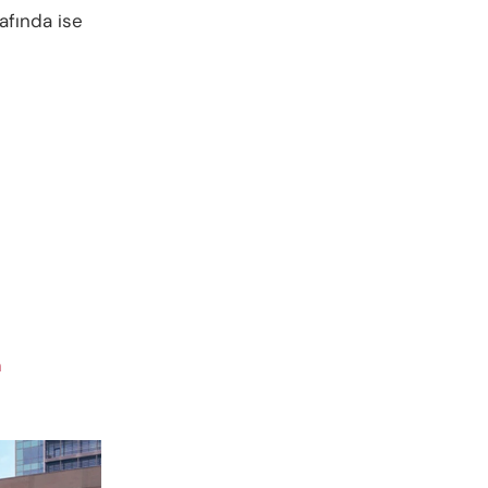
afında ise
n