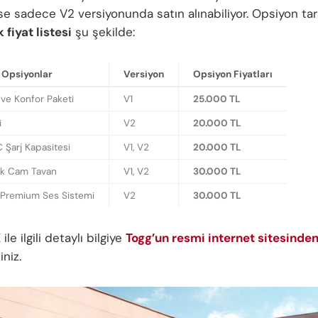
ise sadece V2 versiyonunda satın alınabiliyor. Opsiyon tar
fiyat listesi
şu şekilde:
Opsiyonlar
Versiyon
Opsiyon Fiyatları
 ve Konfor Paketi
V1
25.000 TL
i
V2
20.000 TL
 Şarj Kapasitesi
V1, V2
20.000 TL
ik Cam Tavan
V1, V2
30.000 TL
 Premium Ses Sistemi
V2
30.000 TL
X
ile ilgili detaylı bilgiye
Togg’un resmi internet sitesinde
iniz.