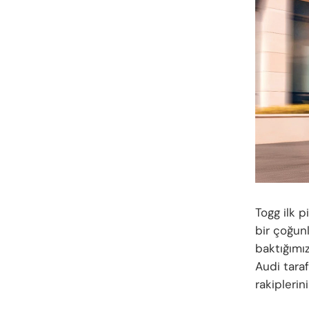
Togg ilk p
bir çoğunl
baktığımı
Audi tara
rakiplerini