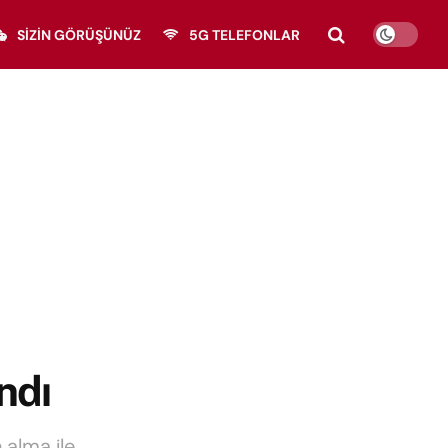
SIZIN GÖRÜŞÜNÜZ
5G TELEFONLAR
ndı
 alma ile