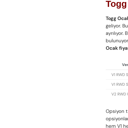
Togg 
Togg Ocak
geliyor. B
ayrılıyor
bulunuyor
Ocak fiyat
Ver
V1 RWD S
V1 RWD S
V2 RWD U
Opsiyon t
opsiyonla
hem V1 he