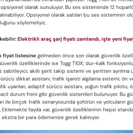
 opsiyonel olarak sunuluyor. Bu ses sisteminde 12 hopa
alınabiliyor. Opsiyonel olarak satılan bu ses sisteminin o
lduğunu söylemeliyiz.
ekebilir:
Elektrikli araç şarj fiyatı zamlandı, işte yeni fiya
 fiyat listesine
gelmeden önce son olarak güvenlik özelli
üvenlik özelliklerinde ise Togg T10X; dur-kalk fonksiyonlu 
z sabitleyici, akıllı şerit takip sistemi ve şeritten ayrılma u
ürücü dikkat asistanı, trafik işareti algılama sistemi, ön v
fik uyarıları, adaptif sürücü asistanı, yoğun trafik pilotu,
 acil durum freni gibi güvenlik sistemleri bulunuyor. Bu gü
ı ile birçok trafik senaryosunda şoförün ve yolcuların gü
. Eklemekte fayda var, güvenlik özelliklerinin hepsi standa
, ekstra bir para ödemenize gerek kalmıyor.