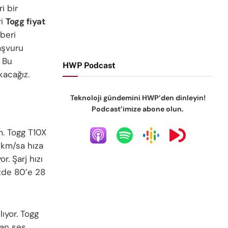
i bir
ri
Togg fiyat
 beri
aşvuru
. Bu
HWP Podcast
kacağız.
Teknoloji gündemini HWP’den dinleyin!
Podcast’imize abone olun.
m. Togg T10X
 km/sa hıza
r. Şarj hızı
üzde 80’e 28
lıyor. Togg
ian ses