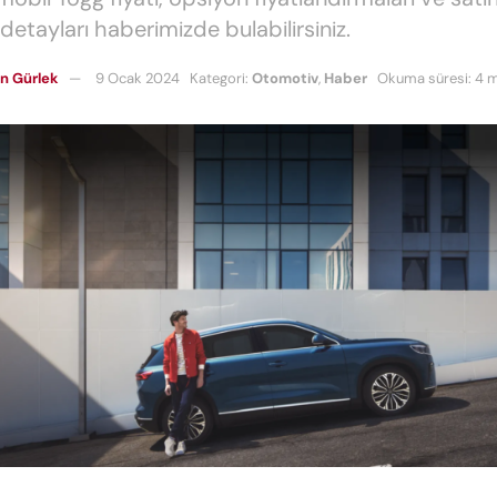
m detayları haberimizde bulabilirsiniz.
n Gürlek
9 Ocak 2024
Kategori:
Otomotiv
,
Haber
Okuma süresi: 4 m