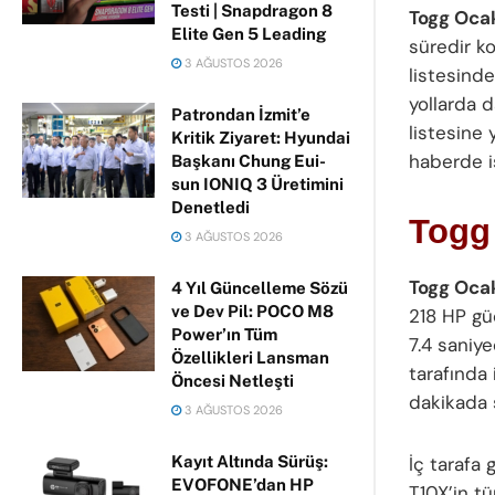
Testi | Snapdragon 8
Togg Ocak 
Elite Gen 5 Leading
süredir k
3 AĞUSTOS 2026
listesinde
yollarda 
Patrondan İzmit’e
listesine 
Kritik Ziyaret: Hyundai
haberde 
Başkanı Chung Eui-
sun IONIQ 3 Üretimini
Denetledi
Togg 
3 AĞUSTOS 2026
Togg Ocak
4 Yıl Güncelleme Sözü
ve Dev Pil: POCO M8
218 HP gü
Power’ın Tüm
7.4 saniye
Özellikleri Lansman
tarafında
Öncesi Netleşti
dakikada ş
3 AĞUSTOS 2026
İç tarafa 
Kayıt Altında Sürüş:
EVOFONE’dan HP
T10X’in t