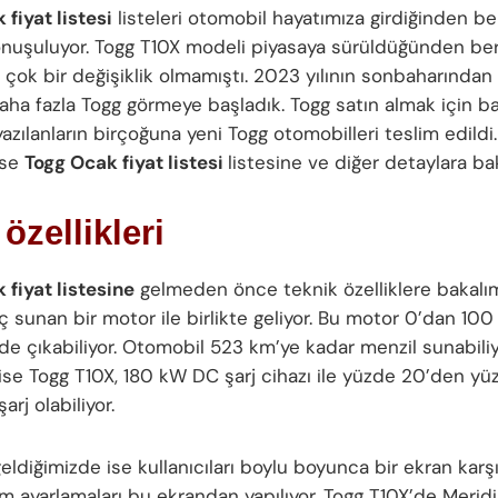
fiyat listesi
listeleri otomobil hayatımıza girdiğinden ber
onuşuluyor. Togg T10X modeli piyasaya sürüldüğünden be
 çok bir değişiklik olmamıştı. 2023 yılının sonbaharından
daha fazla Togg görmeye başladık. Togg satın almak için b
yazılanların birçoğuna yeni Togg otomobilleri teslim edildi
ise
Togg Ocak fiyat listesi
listesine ve diğer detaylara ba
özellikleri
 fiyat listesine
gelmeden önce teknik özelliklere bakalı
ç sunan bir motor ile birlikte geliyor. Bu motor 0’dan 100
de çıkabiliyor. Otomobil 523 km’ye kadar menzil sunabiliyo
 ise Togg T10X, 180 kW DC şarj cihazı ile yüzde 20’den y
arj olabiliyor.
geldiğimizde ise kullanıcıları boylu boyunca bir ekran karşı
üm ayarlamaları bu ekrandan yapılıyor. Togg T10X’de Merid