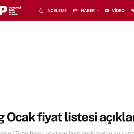
İNCELEME
HABER
VIDEO
 Ocak fiyat listesi açıkla
mobil Togg fiyatı, opsiyon fiyatlandırmaları ve satın