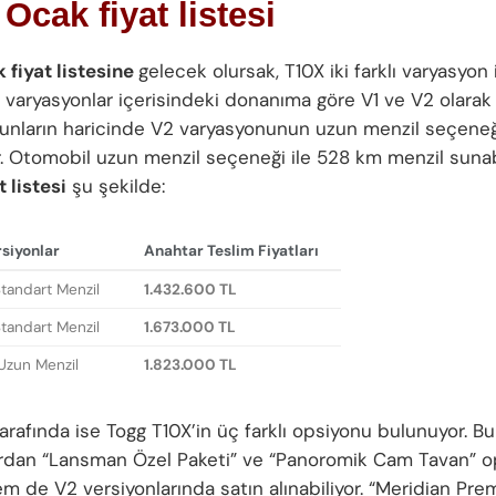
Ocak fiyat listesi
 fiyat listesine
gelecek olursak, T10X iki farklı varyasyon i
u varyasyonlar içerisindeki donanıma göre V1 ve V2 olarak 
. Bunların haricinde V2 varyasyonunun uzun menzil seçene
. Otomobil uzun menzil seçeneği ile 528 km menzil sunab
 listesi
şu şekilde:
siyonlar
Anahtar Teslim Fiyatları
tandart Menzil
1.432.600 TL
tandart Menzil
1.673.000 TL
zun Menzil
1.823.000 TL
arafında ise Togg T10X’in üç farklı opsiyonu bulunuyor. Bu
rdan “Lansman Özel Paketi” ve “Panoromik Cam Tavan” o
m de V2 versiyonlarında satın alınabiliyor. “Meridian Pr