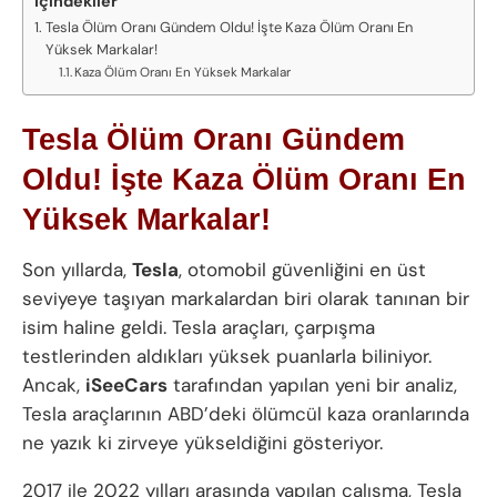
İçindekiler
Tesla Ölüm Oranı Gündem Oldu! İşte Kaza Ölüm Oranı En
Yüksek Markalar!
Kaza Ölüm Oranı En Yüksek Markalar
Tesla Ölüm Oranı Gündem
Oldu! İşte Kaza Ölüm Oranı En
Yüksek Markalar!
Son yıllarda,
Tesla
, otomobil güvenliğini en üst
seviyeye taşıyan markalardan biri olarak tanınan bir
isim haline geldi. Tesla araçları, çarpışma
testlerinden aldıkları yüksek puanlarla biliniyor.
Ancak,
iSeeCars
tarafından yapılan yeni bir analiz,
Tesla araçlarının ABD’deki ölümcül kaza oranlarında
ne yazık ki zirveye yükseldiğini gösteriyor.
2017 ile 2022 yılları arasında yapılan çalışma, Tesla