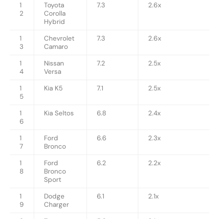
1
Toyota
7.3
2.6x
2
Corolla
Hybrid
1
Chevrolet
7.3
2.6x
3
Camaro
1
Nissan
7.2
2.5x
4
Versa
1
Kia K5
7.1
2.5x
5
1
Kia Seltos
6.8
2.4x
6
1
Ford
6.6
2.3x
7
Bronco
1
Ford
6.2
2.2x
8
Bronco
Sport
1
Dodge
6.1
2.1x
9
Charger