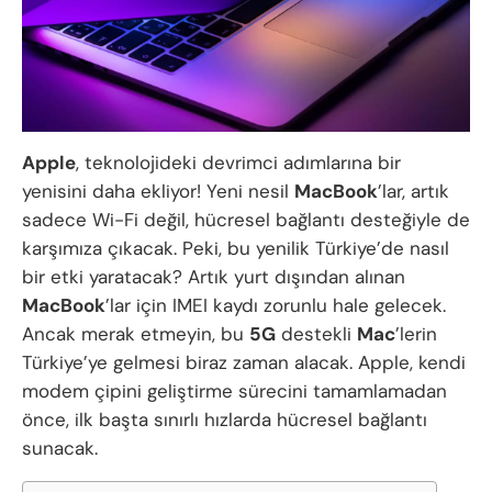
Apple
, teknolojideki devrimci adımlarına bir
yenisini daha ekliyor! Yeni nesil
MacBook
’lar, artık
sadece Wi-Fi değil, hücresel bağlantı desteğiyle de
karşımıza çıkacak. Peki, bu yenilik Türkiye’de nasıl
bir etki yaratacak? Artık yurt dışından alınan
MacBook
’lar için IMEI kaydı zorunlu hale gelecek.
Ancak merak etmeyin, bu
5G
destekli
Mac
’lerin
Türkiye’ye gelmesi biraz zaman alacak. Apple, kendi
modem çipini geliştirme sürecini tamamlamadan
önce, ilk başta sınırlı hızlarda hücresel bağlantı
sunacak.