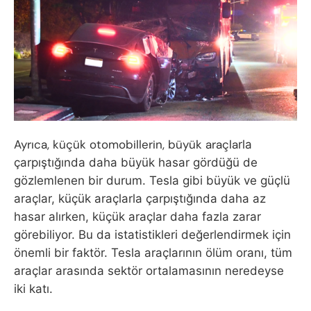
Ayrıca, küçük otomobillerin, büyük araçla
rla
çarpıştığında daha büyük hasar gördüğü de
gözlemlenen bir durum. Tesla gibi büyük ve güçlü
araçlar, küçük araçlarla çarpıştığında daha az
hasar alırken, küçük araçlar daha fazla zarar
görebiliyor. Bu da istatistikleri değerlendirmek için
önemli bir faktör. Tesla araçlarının ölüm oranı, tüm
araçlar arasında sektör ortalamasının neredeyse
iki katı.