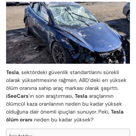
Tesla
, sektördeki güvenlik standartlarını sürekli
olarak yükseltmesine rağmen, ABD’deki en yüksek
ölüm oranına sahip araç markası olarak şaşırttı.
iSeeCars
’ın son araştırması,
Tesla
araçlarının
ölümcül kaza oranlarının neden bu kadar yüksek
olduğuna dair önemli ipuçları sunuyor. Peki,
Tesla
ölüm oranı
neden bu kadar yüksek?