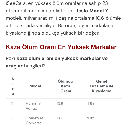
iSeeCars, en yüksek ölüm oranlarına sahip 23
otomobil modelini de listeledi.
Tesla
Model Y
modeli, milyar araç mili başına ortalama 10,6 ölümle
altıncı sırada yer alıyor. Bu oran, diğer markalarla
kıyaslandığında oldukça yüksek bir değer.
Kaza Ölüm Oranı En Yüksek Markalar
Peki
kaza ölüm oranı en yüksek markalar ve
araçlar
hangileri?
S
Ölümcül
Genel
ı
Model
Kaza
Ortalama ile
r
Oranı
Kıyaslama
a
1
Hyundai
13.9
4.9x
Venue
2
Chevrolet
13.6
4.8x
Corvette