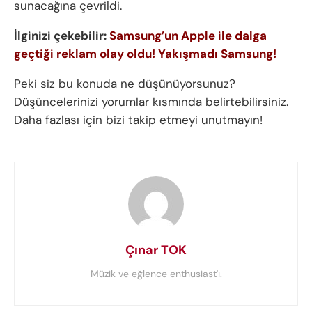
sunacağına çevrildi.
İlginizi çekebilir:
Samsung’un Apple ile dalga
geçtiği reklam olay oldu! Yakışmadı Samsung!
Peki siz bu konuda ne düşünüyorsunuz?
Düşüncelerinizi yorumlar kısmında belirtebilirsiniz.
Daha fazlası için bizi takip etmeyi unutmayın!
Çınar TOK
Müzik ve eğlence enthusiast'ı.