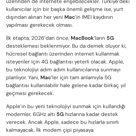
üzerinden de internete erişebilecekler. Türkiye’deki
kullanıcılar için bir başka önemli gelişme ise, yurt
dışından alınan her yeni
Mac
’in IMEI kaydının
yapılması gerekecek olması.
İlk etapta, 2026’dan önce,
MacBook
’ların
5G
desteklemesi beklenmiyor. Bu da demek oluyor ki,
hücresel bağlantı üzerinden internet kullanmak
isteyenler için 4G bağlantısı yeterli olacak. Apple,
bu teknolojiyi adım adım kullanıcılarına sunmayı
planlıyor. Yani,
Mac
’ler için tam anlamıyla 5G
bağlantısı kullanılabilir hale gelene kadar birkaç yıl
geçmesi gerekecek.
Apple’ın bu yeni teknolojiyi sunmak için kullandığı
modemler, 6GHz altı
5G
hızlarına kadar destek
verecek. Ancak Apple, sadece bu hızlarla sınırlı
kalmayacak. İlk modem çipi piyasaya