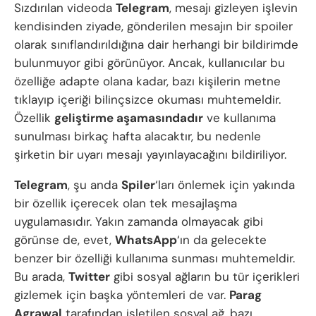
Sızdırılan videoda
Telegram
, mesajı gizleyen işlevin
kendisinden ziyade, gönderilen mesajın bir spoiler
olarak sınıflandırıldığına dair herhangi bir bildirimde
bulunmuyor gibi görünüyor. Ancak, kullanıcılar bu
özelliğe adapte olana kadar, bazı kişilerin metne
tıklayıp içeriği bilinçsizce okuması muhtemeldir.
Özellik
geliştirme aşamasındadır
ve kullanıma
sunulması birkaç hafta alacaktır, bu nedenle
şirketin bir uyarı mesajı yayınlayacağını bildiriliyor.
Telegram
, şu anda
Spiler
‘ları önlemek için yakında
bir özellik içerecek olan tek mesajlaşma
uygulamasıdır. Yakın zamanda olmayacak gibi
görünse de, evet,
WhatsApp
‘ın da gelecekte
benzer bir özelliği kullanıma sunması muhtemeldir.
Bu arada,
Twitter
gibi sosyal ağların bu tür içerikleri
gizlemek için başka yöntemleri de var.
Parag
Agrawal
tarafından işletilen sosyal ağ, bazı