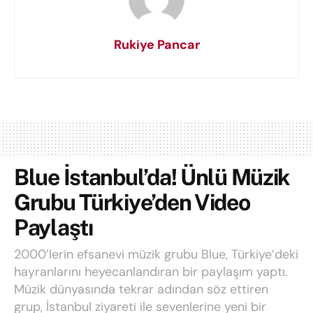
Rukiye Pancar
Blue İstanbul’da! Ünlü Müzik
Grubu Türkiye’den Video
Paylaştı
2000’lerin efsanevi müzik grubu Blue, Türkiye’deki
hayranlarını heyecanlandıran bir paylaşım yaptı.
Müzik dünyasında tekrar adından söz ettiren
grup, İstanbul ziyareti ile sevenlerine yeni bir