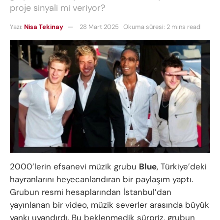
proje sinyali mi veriyor?
Yazı:
Nisa Tekinay
28 Mart 2025
Okuma süresi: 2 mins read
2000’lerin efsanevi müzik grubu
Blue
, Türkiye’deki
hayranlarını heyecanlandıran bir paylaşım yaptı.
Grubun resmi hesaplarından İstanbul’dan
yayınlanan bir video, müzik severler arasında büyük
yankı uyandırdı. Bu beklenmedik sürpriz, grubun