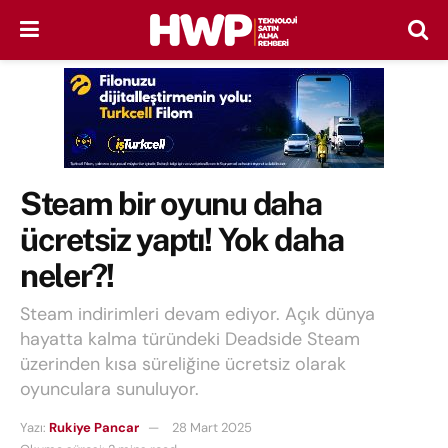
Steam bir oyunu daha
ücretsiz yaptı! Yok daha
neler?!
Steam indirimleri devam ediyor. Açık dünya
hayatta kalma türündeki Deadside Steam
üzerinden kısa süreliğine ücretsiz olarak
oyunculara sunuluyor.
Yazı:
Rukiye Pancar
28 Mart 2025