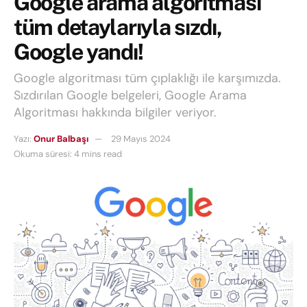
Google arama algoritması
tüm detaylarıyla sızdı,
Google yandı!
Google algoritması tüm çıplaklığı ile karşımızda.
Sızdırılan Google belgeleri, Google Arama
Algoritması hakkında bilgiler veriyor.
Yazı:
Onur Balbaşı
29 Mayıs 2024
Okuma süresi: 4 mins read