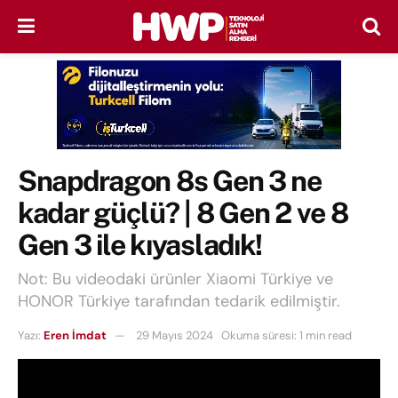
Snapdragon 8s Gen 3 ne
kadar güçlü? | 8 Gen 2 ve 8
Gen 3 ile kıyasladık!
Not: Bu videodaki ürünler Xiaomi Türkiye ve
HONOR Türkiye tarafından tedarik edilmiştir.
Yazı:
Eren İmdat
29 Mayıs 2024
Okuma süresi: 1 min read