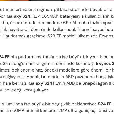
utunun artmasına rağmen, pil kapasitesinde büyük bir ar
or.
Galaxy S24 FE
, 4.565mAh bataryasıyla kullanıcıların k
e bu, önceki modelden sadece 65mAh daha fazla kapasi
lük hayatta pil öömründe kullanılacak işlemci sayesinde b
z. Hatırlatmak gerekirse, S23 FE modeli ülkemizde Exynos
24 FE
‘nin performans tarafında ise büyük bir yenilik bulu
e, Samsung’un amiral gemisi serisinde kullandığı
Exynos 
elmesi beklenen cihaz, önceki modellere göre önemli bir h
şı sağlayabilir. Ancak, bu modelin ABD pazarında hangi iş
 hala belirsiz.
Galaxy S24 FE
‘nin ABD’de
Snapdragon 8 
nulabileceği konuşuluyor.
rulumunda ise büyük bir değişiklik beklenmiyor.
S24 FE
,
lanılan 50MP birincil kamera, 12MP ultra geniş açı lensi v