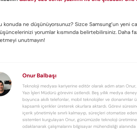
bu konuda ne düşünüyorsunuz? Sizce Samsung’un yeni can
şüncelerinizi yorumlar kısmında belirtebilirsiniz. Daha faz
p etmeyi unutmayın!
Onur Balbaşı
Teknoloji medyası kariyerine editör olarak adım atan Onur
Yazı İşleri Müdürü görevini üstlendi. Beş yıllık medya deney
boyunca akıllı telefonlar, mobil teknolojiler ve donanımlar 
kapsamlı içerikler üreterek okurlara aktardı. Görevi süresi
içerik yönetimiyle sınırlı kalmayıp, süreçleri otomatize ede
sistemleri kurgulayan Onur, günümüzde teknoloji üretimine
odaklanarak çalışmalarını bilgisayar mühendisliği alanında