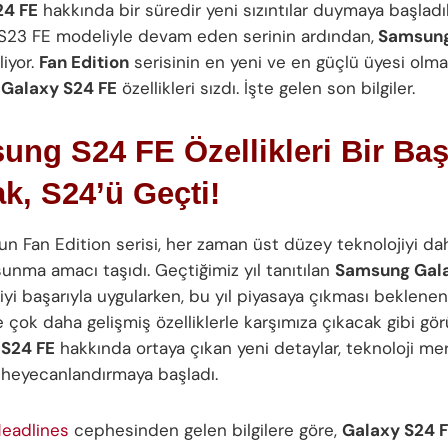
24 FE
hakkında bir süredir yeni sızıntılar duymaya başladı
 S23 FE modeliyle devam eden serinin ardından,
Samsung
iyor.
Fan Edition
serisinin en yeni ve en güçlü üyesi olm
Galaxy S24 FE
özellikleri sızdı. İşte gelen son bilgiler.
ng S24 FE Özellikleri Bir Ba
k, S24’ü Geçti!
n Fan Edition serisi, her zaman üst düzey teknolojiyi d
 sunma amacı taşıdı. Geçtiğimiz yıl tanıtılan
Samsung Gala
jiyi başarıyla uygularken, bu yıl piyasaya çıkması beklene
 çok daha gelişmiş özelliklerle karşımıza çıkacak gibi gör
S24 FE
hakkında ortaya çıkan yeni detaylar, teknoloji mera
heyecanlandırmaya başladı.
eadlines
cephesinden gelen bilgilere göre,
Galaxy S24 