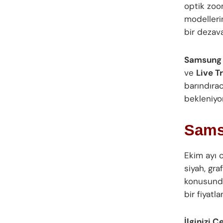
optik zoo
modelleri
bir dezava
Samsung 
ve
Live T
barındırac
bekleniyor
Sams
Ekim ayı 
siyah, gra
konusunda
bir fiyatl
İlginizi Ç