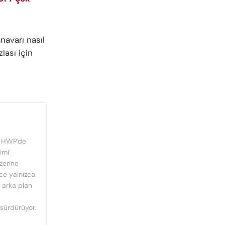
avarı nasıl
lası için
, HWP'de
imi
üzerine
nce yalnızca
n arka plan
 sürdürüyor.