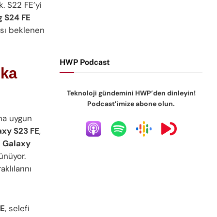
k. S22 FE’yi
 S24 FE
ası beklenen
HWP Podcast
şka
Teknoloji gündemini HWP’den dinleyin!
Podcast’imize abone olun.
aha uygun
xy S23 FE
,
n
Galaxy
ünüyor.
klılarını
FE
, selefi