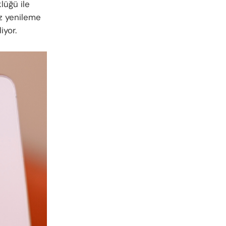
lüğü ile
z yenileme
iyor.