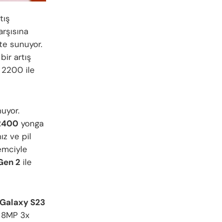
tış
arşısına
te sunuyor.
ir artış
 2200 ile
nuyor.
2400
yonga
ız ve pil
lemciyle
Gen 2
ile
Galaxy S23
e 8MP 3x