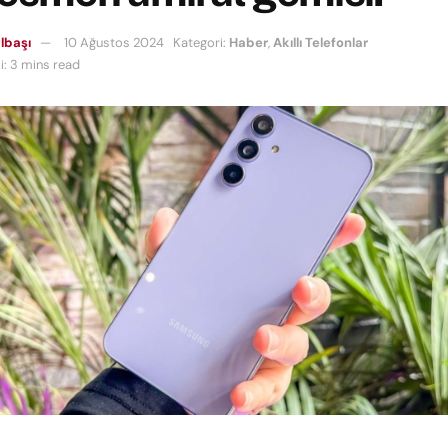
lbaşı
10 Ağustos 2024
Kategori:
Haber
,
Akıllı Telefonlar
: 3 mins read