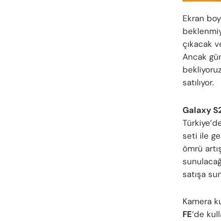
Ekran boy
beklenmiy
çıkacak v
Ancak gün
bekliyoru
satılıyor.
Galaxy S
Türkiye’d
seti ile g
ömrü artı
sunulacağı
satışa su
Kamera ku
FE
‘de kul