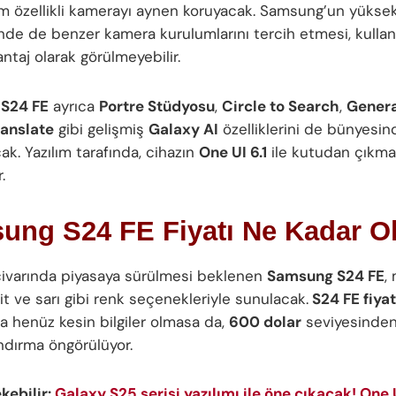
m özellikli kamerayı aynen koruyacak. Samsung’un yüksek 
nde de benzer kamera kurulumlarını tercih etmesi, kullanıc
ntaj olarak görülmeyebilir.
S24 FE
ayrıca
Portre Stüdyosu
,
Circle to Search
,
Genera
ranslate
gibi gelişmiş
Galaxy AI
özelliklerini de bünyesin
ak. Yazılım tarafında, cihazın
One UI 6.1
ile kutudan çıkma
.
ung S24 FE Fiyatı Ne Kadar O
civarında piyasaya sürülmesi beklenen
Samsung S24 FE
, 
fit ve sarı gibi renk seçenekleriyle sunulacak.
S24 FE fiyat
 henüz kesin bilgiler olmasa da,
600 dolar
seviyesinden
andırma öngörülüyor.
ekebilir:
Galaxy S25 serisi yazılımı ile öne çıkacak! One 