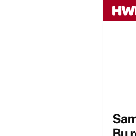
Sams
Bu r