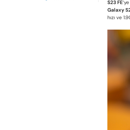
S23 FE
‘ye
Galaxy S
hızı ve 1.