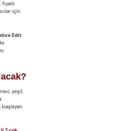
fiyatlı
ılar için
tive Edit
de
sı
lacak?
mavi, yeşil,
ı
 başlayan
UI 7 çok