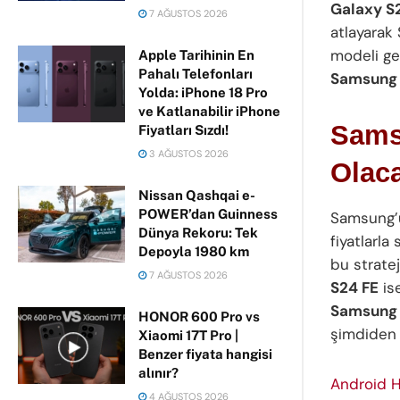
Galaxy S
7 AĞUSTOS 2026
atlayarak
modeli gel
Apple Tarihinin En
Pahalı Telefonları
Samsung 
Yolda: iPhone 18 Pro
ve Katlanabilir iPhone
Samsu
Fiyatları Sızdı!
3 AĞUSTOS 2026
Olaca
Nissan Qashqai e-
POWER’dan Guinness
Samsung’u
Dünya Rekoru: Tek
fiyatlarla
Depoyla 1980 km
bu strate
7 AĞUSTOS 2026
S24 FE
ise
Samsung 
HONOR 600 Pro vs
şimdiden 
Xiaomi 17T Pro |
Benzer fiyata hangisi
alınır?
Android H
4 AĞUSTOS 2026