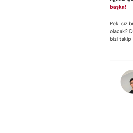
başka!
Peki siz 
olacak? Dü
bizi taki