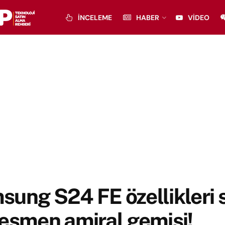
İNCELEME
HABER
VIDEO
ung S24 FE özellikleri s
esmen amiral gemisi!