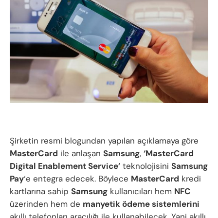
Şirketin resmi blogundan yapılan açıklamaya göre
MasterCard
ile anlaşan
Samsung
,
‘MasterCard
Digital Enablement Service’
teknolojisini
Samsung
Pay
‘e entegra edecek. Böylece
MasterCard
kredi
kartlarına sahip
Samsung
kullanıcıları hem
NFC
üzerinden hem de
manyetik ödeme sistemlerini
akıllı telefonları aracılığı ile kullanabilecek. Yani akıllı