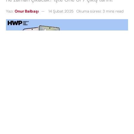
Yazı:
Onur Balbaşı
14 Şubat 2025
Okuma süresi: 3 mins read
Samsung
, en yeni arayüz güncellemesi
One UI 7
için detaylı bir
beta süreci
planlıyor. Kullanıcı
deneyimini üst seviyeye taşımayı amaçlayan bu
güncelleme, altı farklı
beta sürümü
ile test
edilecek. Peki,
One UI 7 ne zaman çıkacak?
İşte
One UI 7 çıkış tarihi
hakkında son gelişmeler.