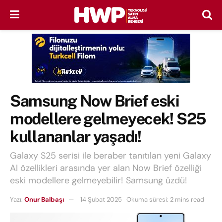
Samsung Now Brief eski
modellere gelmeyecek! S25
kullananlar yaşadı!
Galaxy S25 serisi ile beraber tanıtılan yeni Galaxy
AI özellikleri arasında yer alan Now Brief özelliği
eski modellere gelmeyebilir! Samsung üzdü!
Yazı:
Onur Balbaşı
14 Şubat 2025
Okuma süresi: 2 mins read