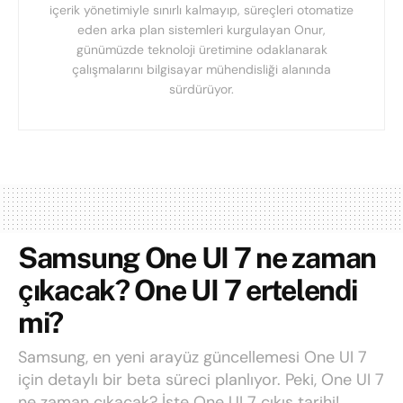
içerik yönetimiyle sınırlı kalmayıp, süreçleri otomatize
eden arka plan sistemleri kurgulayan Onur,
günümüzde teknoloji üretimine odaklanarak
çalışmalarını bilgisayar mühendisliği alanında
sürdürüyor.
Samsung One UI 7 ne zaman
çıkacak? One UI 7 ertelendi
mi?
Samsung, en yeni arayüz güncellemesi One UI 7
için detaylı bir beta süreci planlıyor. Peki, One UI 7
ne zaman çıkacak? İşte One UI 7 çıkış tarihi!