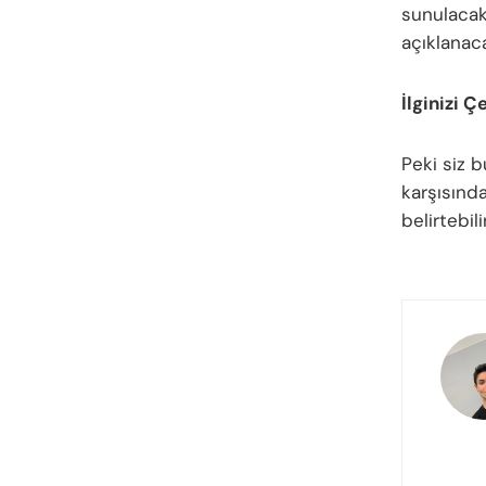
sunulacak
açıklanac
İlginizi Ç
Peki siz 
karşısınd
belirtebil