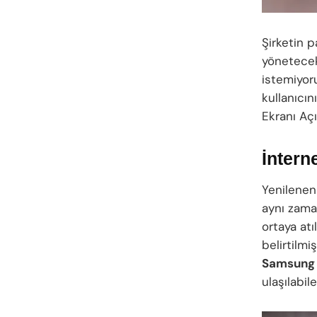
Şirketin p
yönetecek
istemiyor
kullanıcı
Ekranı Açı
İnterne
Yenilene
aynı zama
ortaya atı
belirtilm
Samsung 
ulaşılabil