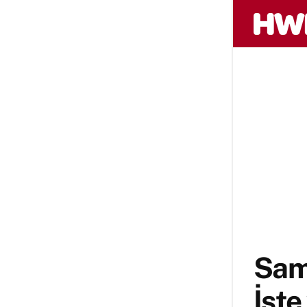
Sam
İşte