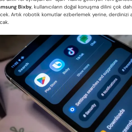
amsung Bixby
, kullanıcıların doğal konuşma dilini çok dah
ecek. Artık robotik komutlar ezberlemek yerine, derdinizi
acak.