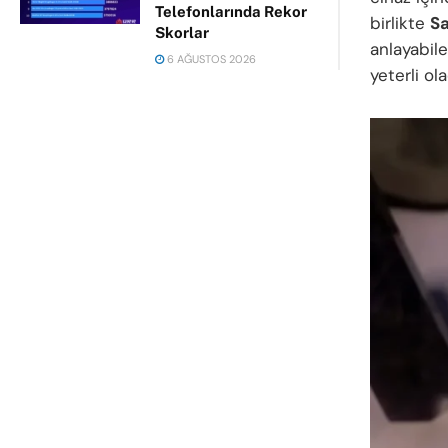
Telefonlarında Rekor
birlikte
S
Skorlar
anlayabil
6 AĞUSTOS 2026
yeterli ol