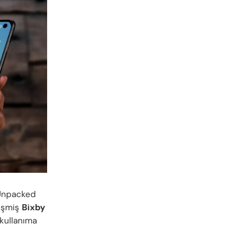
 Unpacked
lişmiş
Bixby
 kullanıma