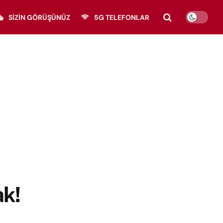
SIZIN GÖRÜŞÜNÜZ
5G TELEFONLAR
k!