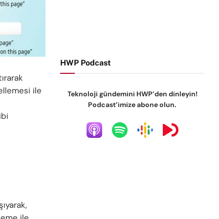
HWP Podcast
ırarak
llemesi ile
Teknoloji gündemini HWP’den dinleyin!
Podcast’imize abone olun.
ibi
şıyarak,
leme ile