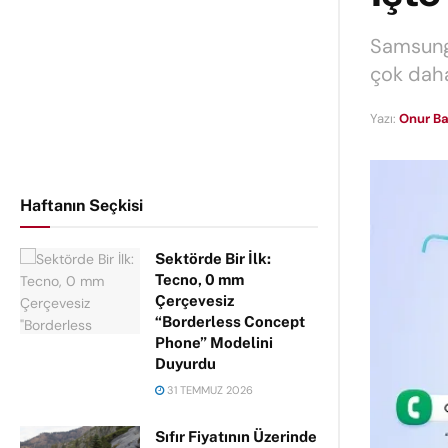
Samsung, 
çok daha 
Yazı:
Onur Ba
Haftanın Seçkisi
Sektörde Bir İlk:
Tecno, 0 mm
Çerçevesiz
“Borderless Concept
Phone” Modelini
Duyurdu
31 TEMMUZ 2026
Sıfır Fiyatının Üzerinde