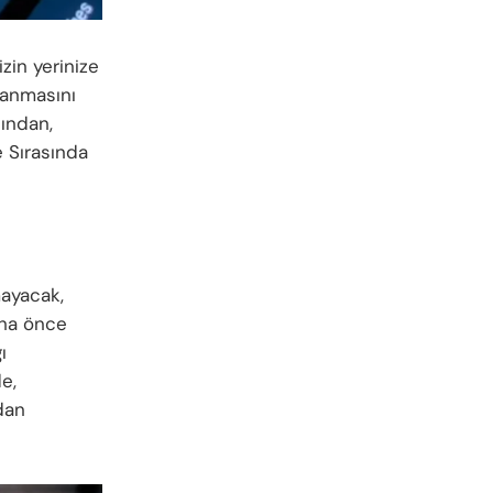
izin yerinize
panmasını
ından,
 Sırasında
mayacak,
aha önce
ı
e,
dan