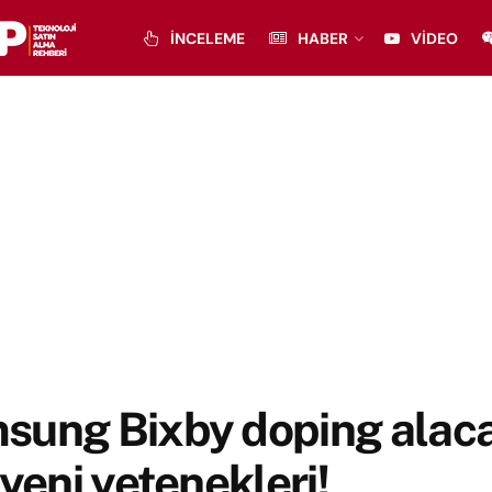
İNCELEME
HABER
VIDEO
sung Bixby doping alaca
 yeni yetenekleri!