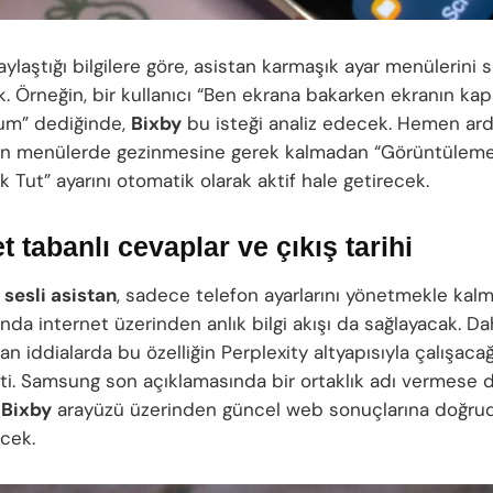
aylaştığı bilgilere göre, asistan karmaşık ayar menülerini s
. Örneğin, bir kullanıcı “Ben ekrana bakarken ekranın ka
um” dediğinde,
Bixby
bu isteği analiz edecek. Hemen ard
nın menülerde gezinmesine gerek kalmadan “Görüntüleme
k Tut” ayarını otomatik olarak aktif hale getirecek.
t tabanlı cevaplar ve çıkış tarihi
n
sesli asistan
, sadece telefon ayarlarını yönetmekle kal
nda internet üzerinden anlık bilgi akışı da sağlayacak. D
lan iddialarda bu özelliğin Perplexity altyapısıyla çalışacağ
işti. Samsung son açıklamasında bir ortaklık adı vermese d
Bixby
arayüzü üzerinden güncel web sonuçlarına doğru
ecek.