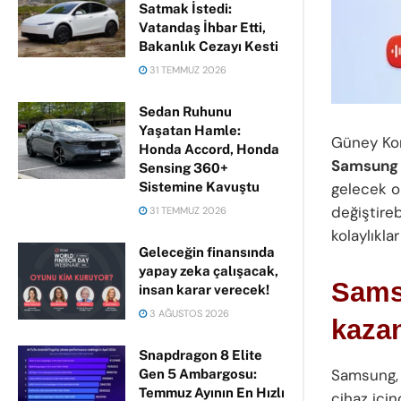
Satmak İstedi:
Vatandaş İhbar Etti,
Bakanlık Cezayı Kesti
31 TEMMUZ 2026
Sedan Ruhunu
Yaşatan Hamle:
Güney Kor
Honda Accord, Honda
Samsung 
Sensing 360+
Sistemine Kavuştu
gelecek ol
değiştireb
31 TEMMUZ 2026
kolaylıkla
Geleceğin finansında
yapay zeka çalışacak,
Sams
insan karar verecek!
3 AĞUSTOS 2026
kaza
Snapdragon 8 Elite
Samsung, d
Gen 5 Ambargosu:
Temmuz Ayının En Hızlı
cihaz için