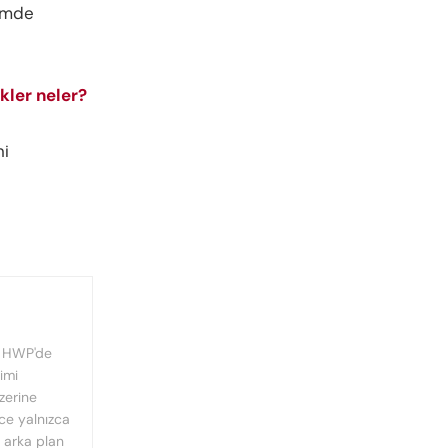
nemde
kler neler?
ni
, HWP'de
imi
üzerine
nce yalnızca
n arka plan