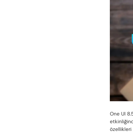
One UI 8.
etkinliğin
özellikler