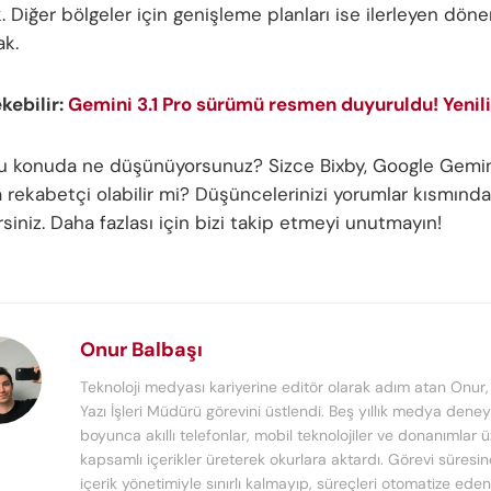
. Diğer bölgeler için genişleme planları ise ilerleyen dö
ak.
ekebilir:
Gemini 3.1 Pro sürümü resmen duyuruldu! Yenili
bu konuda ne düşünüyorsunuz? Sizce Bixby, Google Gemi
a rekabetçi olabilir mi? Düşüncelerinizi yorumlar kısmında
irsiniz. Daha fazlası için bizi takip etmeyi unutmayın!
Onur Balbaşı
Teknoloji medyası kariyerine editör olarak adım atan Onur
Yazı İşleri Müdürü görevini üstlendi. Beş yıllık medya deney
boyunca akıllı telefonlar, mobil teknolojiler ve donanımlar 
kapsamlı içerikler üreterek okurlara aktardı. Görevi süresi
içerik yönetimiyle sınırlı kalmayıp, süreçleri otomatize ede