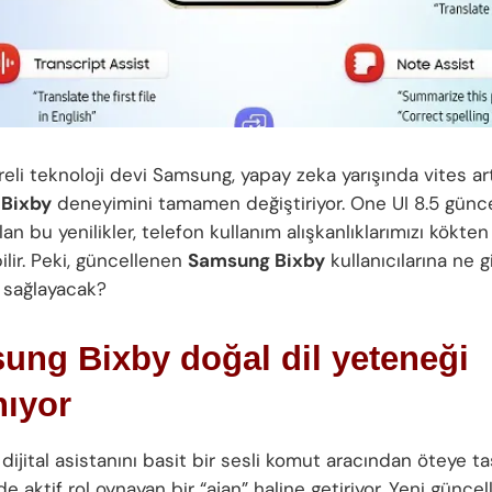
eli teknoloji devi Samsung, yapay zeka yarışında vites art
Bixby
deneyimini tamamen değiştiriyor. One UI 8.5 günce
an bu yenilikler, telefon kullanım alışkanlıklarımızı kökten
ilir. Peki, güncellenen
Samsung Bixby
kullanıcılarına ne g
r sağlayacak?
ung Bixby doğal dil yeteneği
nıyor
ijital asistanını basit bir sesli komut aracından öteye ta
de aktif rol oynayan bir “ajan” haline getiriyor. Yeni güncel