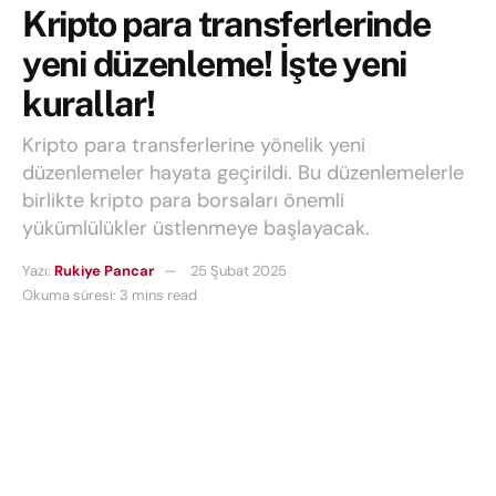
Kripto para transferlerinde
yeni düzenleme! İşte yeni
kurallar!
Kripto para transferlerine yönelik yeni
düzenlemeler hayata geçirildi. Bu düzenlemelerle
birlikte kripto para borsaları önemli
yükümlülükler üstlenmeye başlayacak.
Yazı:
Rukiye Pancar
25 Şubat 2025
Okuma süresi: 3 mins read