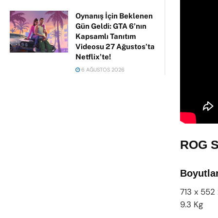
Oynanış İçin Beklenen
Gün Geldi: GTA 6’nın
Kapsamlı Tanıtım
Videosu 27 Ağustos’ta
Netflix’te!
6 AĞUSTOS 2026
ROG St
Boyutlar
713 x 552
9.3 Kg