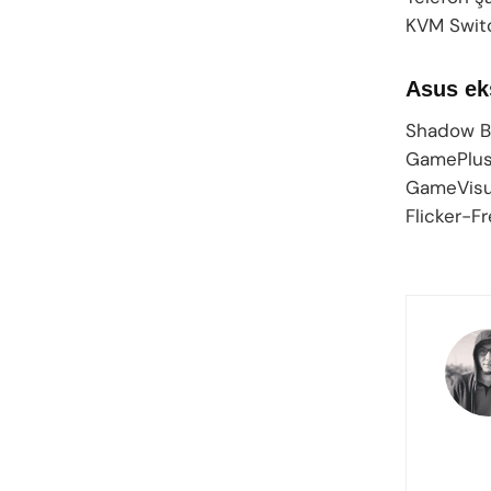
KVM Switch
Asus eks
Shadow B
GamePlu
GameVisu
Flicker-F