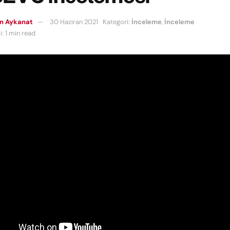
n Aykanat
30 Haziran 2021
Kategori:
İnceleme
,
İnceleme
: 1 min read