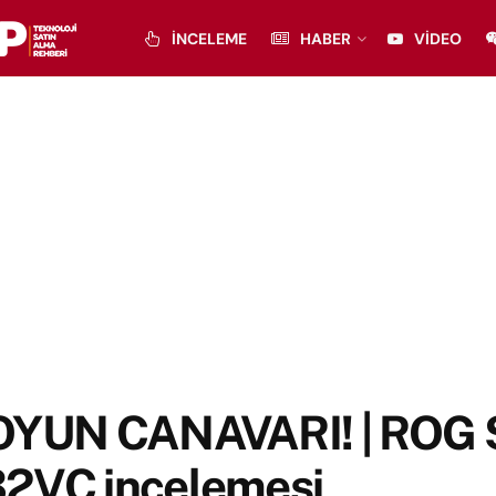
İNCELEME
HABER
VIDEO
OYUN CANAVARI! | ROG S
2VC incelemesi