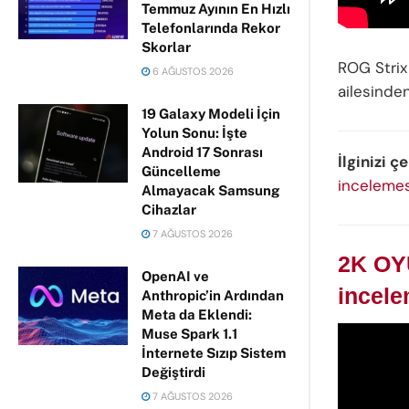
Temmuz Ayının En Hızlı
Telefonlarında Rekor
Skorlar
ROG Strix
6 AĞUSTOS 2026
ailesinde
19 Galaxy Modeli İçin
Yolun Sonu: İşte
Android 17 Sonrası
İlginizi ç
Güncelleme
incelemes
Almayacak Samsung
Cihazlar
7 AĞUSTOS 2026
2K OY
OpenAI ve
incele
Anthropic’in Ardından
Meta da Eklendi:
Muse Spark 1.1
İnternete Sızıp Sistem
Değiştirdi
7 AĞUSTOS 2026