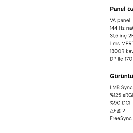
Panel öz
VA panel
144 Hz na
31,5 inç 2
1 ms MPR
1800R kav
DP ile 170
Görüntü 
LMB Sync
%125 sRG
%90 DCI
△E≦ 2
FreeSync