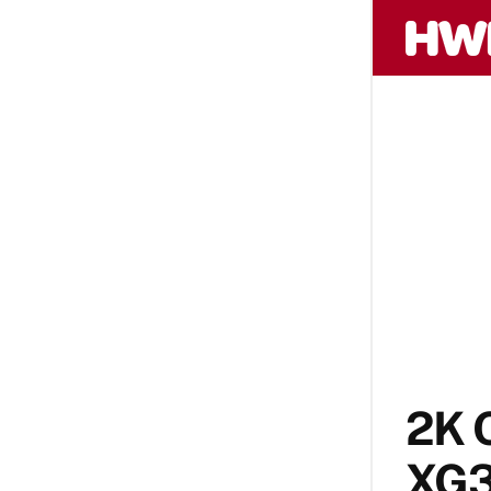
2K 
XG3