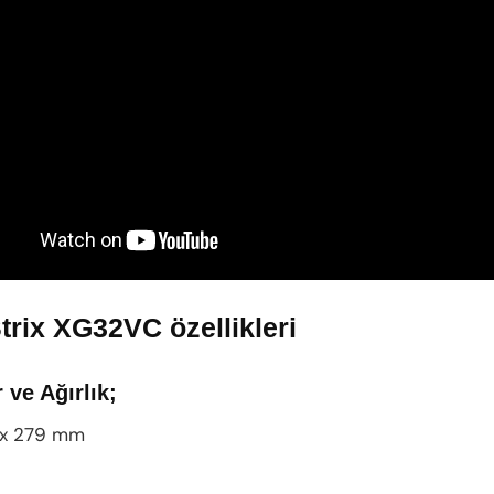
rix XG32VC özellikleri
 ve Ağırlık;
 x 279 mm