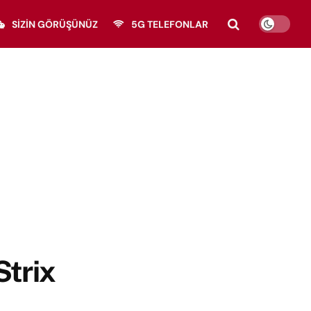
SIZIN GÖRÜŞÜNÜZ
5G TELEFONLAR
trix