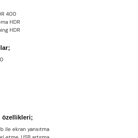
DR 400
ema HDR
ing HDR
lar;
.0
 özellikleri;
 ile ekran yansıtma
arj etme, USB artırma