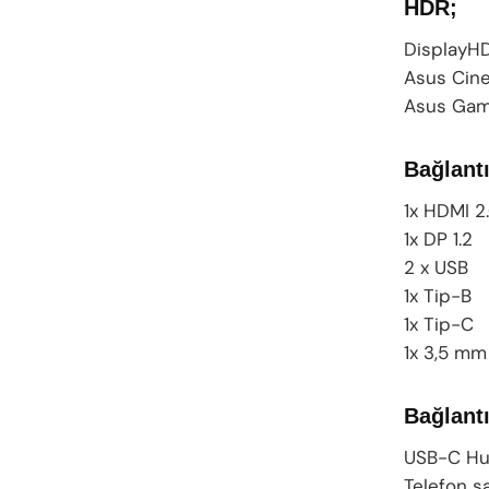
HDR;
DisplayH
Asus Cin
Asus Gam
Bağlantı
1x HDMI 2
1x DP 1.2
2 x USB
1x Tip-B
1x Tip-C
1x 3,5 mm
Bağlantı
USB-C Hub
Telefon ş