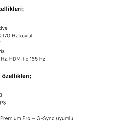
ellikleri;
tive
K 170 Hz kavisli
T
is
 Hz, HDMI ile 165 Hz
özellikleri;
B
-P3
 Premium Pro – G-Sync uyumlu