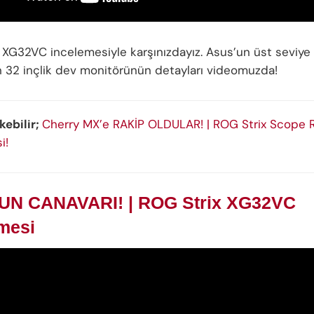
 XG32VC incelemesiyle karşınızdayız. Asus’un üst seviy
n 32 inçlik dev monitörünün detayları videomuzda!
ekebilir;
Cherry MX’e RAKİP OLDULAR! | ROG Strix Scope 
i!
UN CANAVARI! | ROG Strix XG32VC
mesi