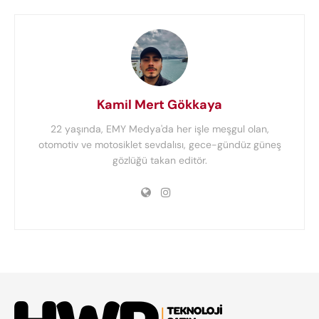
Kamil Mert Gökkaya
22 yaşında, EMY Medya'da her işle meşgul olan,
otomotiv ve motosiklet sevdalısı, gece-gündüz güneş
gözlüğü takan editör.