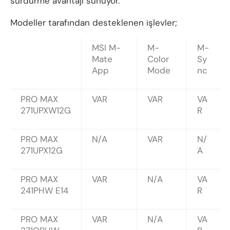
sürdürme avantajı sunuyor.
Modeller tarafından desteklenen işlevler;
MSI M-
M-
M-
Mate
Color
Sy
App
Mode
nc
PRO MAX
VAR
VAR
VA
271UPXW12G
R
PRO MAX
N/A
VAR
N/
271UPX12G
A
PRO MAX
VAR
N/A
VA
241PHW E14
R
PRO MAX
VAR
N/A
VA