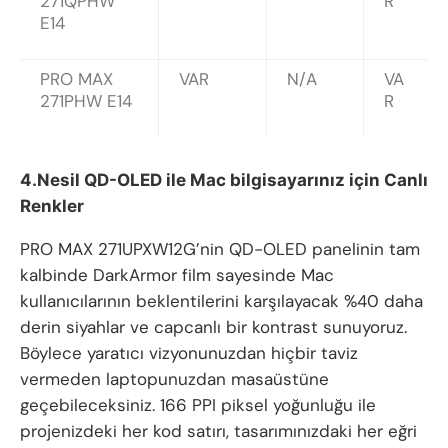
271QPHW
R
E14
PRO MAX
VAR
N/A
VA
271PHW E14
R
4.Nesil QD-OLED ile Mac bilgisayarınız için Canlı
Renkler
PRO MAX 271UPXW12G’nin QD-OLED panelinin tam
kalbinde DarkArmor film sayesinde Mac
kullanıcılarının beklentilerini karşılayacak %40 daha
derin siyahlar ve capcanlı bir kontrast sunuyoruz.
Böylece yaratıcı vizyonunuzdan hiçbir taviz
vermeden laptopunuzdan masaüstüne
geçebileceksiniz. 166 PPI piksel yoğunluğu ile
projenizdeki her kod satırı, tasarımınızdaki her eğri