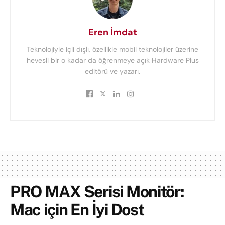
Eren İmdat
Teknolojiyle içli dışlı, özellikle mobil teknolojiler üzerine
hevesli bir o kadar da öğrenmeye açık Hardware Plus
editörü ve yazarı.
PRO MAX Serisi Monitör:
Mac için En İyi Dost