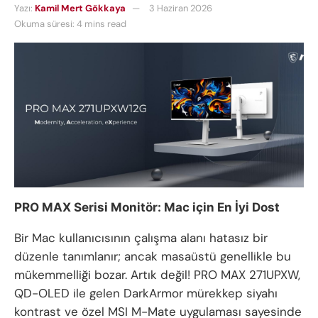
Yazı:
Kamil Mert Gökkaya
3 Haziran 2026
Okuma süresi: 4 mins read
PRO MAX Serisi Monitör: Mac için En İyi Dost
Bir Mac kullanıcısının çalışma alanı hatasız bir
düzenle tanımlanır; ancak masaüstü genellikle bu
mükemmelliği bozar. Artık değil! PRO MAX 271UPXW,
QD-OLED ile gelen DarkArmor mürekkep siyahı
kontrast ve özel MSI M-Mate uygulaması sayesinde