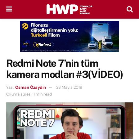
Redmi Note 7’nin tüm
kamera modları #3(VİDEO)
Yazı:
Osman Özaydın
23 Mayıs 2019
Okuma süresi: 1 min read