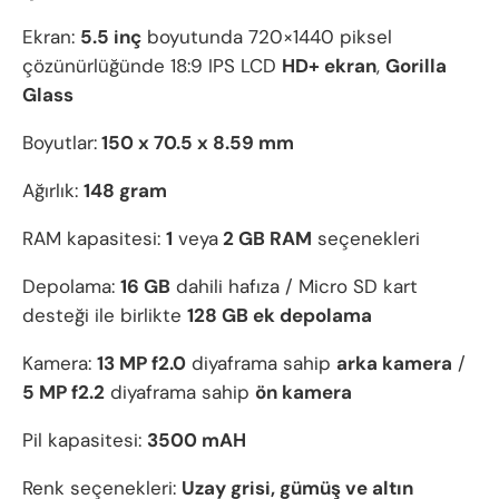
Ekran:
5.5 inç
boyutunda 720×1440 piksel
çözünürlüğünde 18:9 IPS LCD
HD+ ekran
,
Gorilla
Glass
Boyutlar:
150 x 70.5 x 8.59 mm
Ağırlık:
148 gram
RAM kapasitesi:
1
veya
2 GB RAM
seçenekleri
Depolama:
16 GB
dahili hafıza / Micro SD kart
desteği ile birlikte
128 GB ek depolama
Kamera:
13 MP f2.0
diyaframa sahip
arka kamera
/
5 MP f2.2
diyaframa sahip
ön kamera
Pil kapasitesi:
3500 mAH
Renk seçenekleri:
Uzay grisi, gümüş ve altın