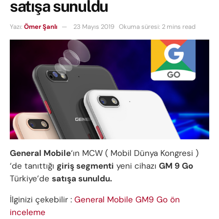
satışa sunuldu
Yazı:
Ömer Şanlı
23 Mayıs 2019
Okuma süresi: 2 mins read
General Mobile
‘ın MCW ( Mobil Dünya Kongresi )
‘de tanıttığı
giriş segmenti
yeni cihazı
GM 9 Go
Türkiye’de
satışa sunuldu.
İlginizi çekebilir :
General Mobile GM9 Go ön
inceleme