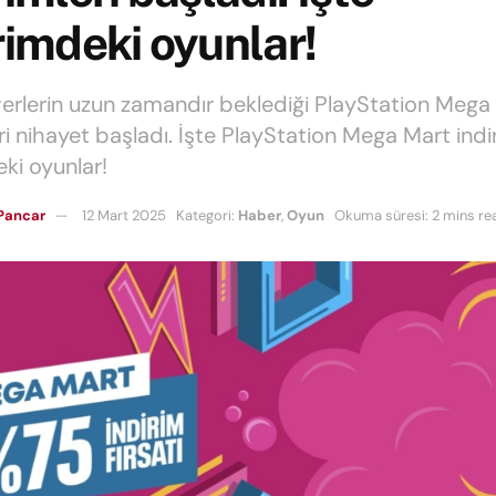
rimdeki oyunlar!
rlerin uzun zamandır beklediği PlayStation Mega
ri nihayet başladı. İşte PlayStation Mega Mart indir
eki oyunlar!
Pancar
12 Mart 2025
Kategori:
Haber
,
Oyun
Okuma süresi: 2 mins re