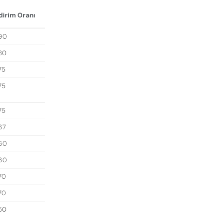
dirim Oranı
90
80
75
75
75
67
60
60
70
70
50