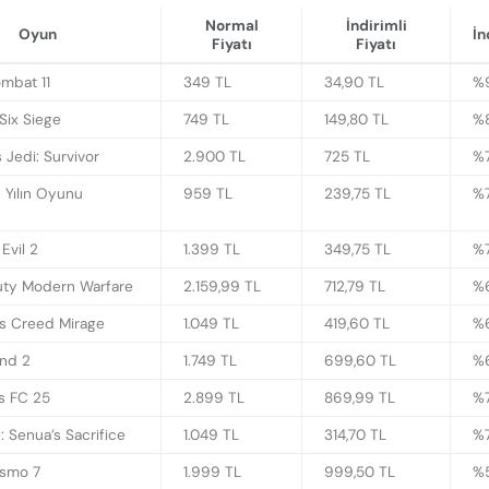
Normal
İndirimli
Oyun
İn
Fiyatı
Fiyatı
ombat 11
349 TL
34,90 TL
%
Six Siege
749 TL
149,80 TL
%
 Jedi: Survivor
2.900 TL
725 TL
%
 Yılın Oyunu
959 TL
239,75 TL
%
Evil 2
1.399 TL
349,75 TL
%
Duty Modern Warfare
2.159,99 TL
712,79 TL
%
’s Creed Mirage
1.049 TL
419,60 TL
%
and 2
1.749 TL
699,60 TL
%
s FC 25
2.899 TL
869,99 TL
%
: Senua’s Sacrifice
1.049 TL
314,70 TL
%
ismo 7
1.999 TL
999,50 TL
%