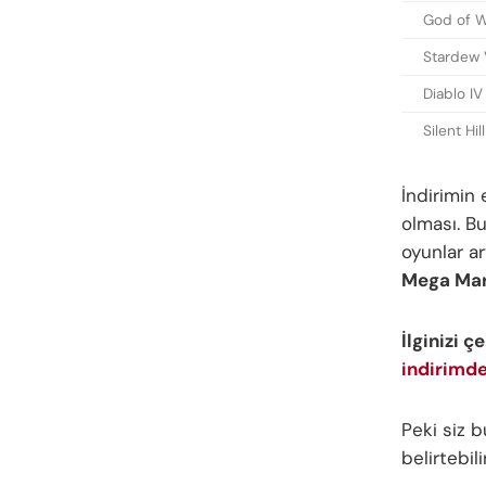
God of W
Stardew 
Diablo IV
Silent Hil
İndirimin 
olması. Bu
oyunlar a
Mega Mart
İlginizi ç
indirimde
Peki siz 
belirtebil