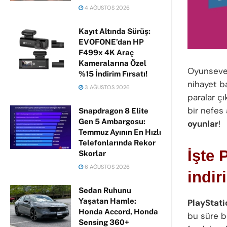
4 AĞUSTOS 2026
Kayıt Altında Sürüş:
EVOFONE’dan HP
F499x 4K Araç
Kameralarına Özel
Oyunsever
%15 İndirim Fırsatı!
nihayet b
3 AĞUSTOS 2026
paralar ç
bir nefes 
Snapdragon 8 Elite
Gen 5 Ambargosu:
oyunlar
!
Temmuz Ayının En Hızlı
Telefonlarında Rekor
İşte 
Skorlar
6 AĞUSTOS 2026
indir
Sedan Ruhunu
Yaşatan Hamle:
PlayStati
Honda Accord, Honda
bu süre b
Sensing 360+