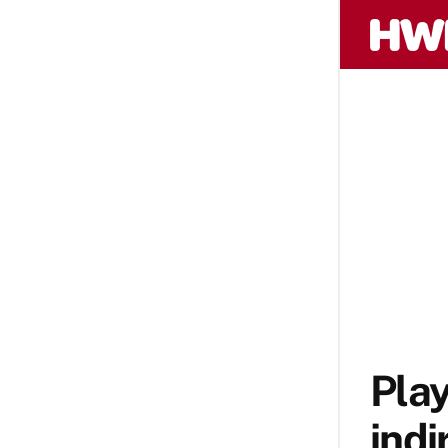
Pla
indi