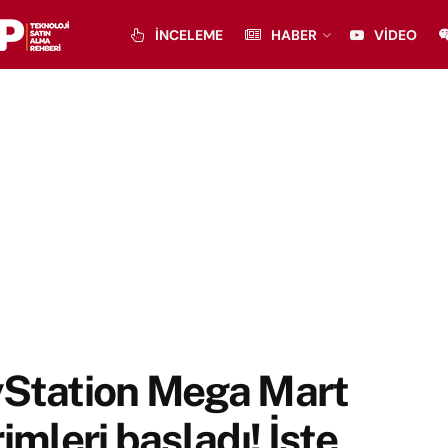
İNCELEME
HABER
VIDEO
yStation Mega Mart
rimleri başladı! İşte