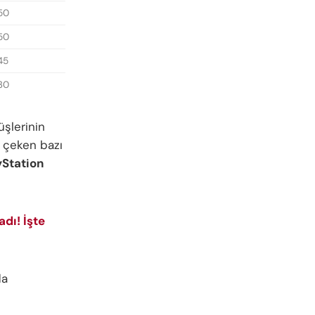
50
50
45
30
üşlerinin
t çeken bazı
yStation
dı! İşte
da