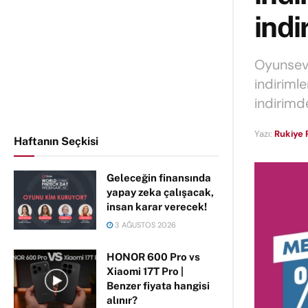
indi
Oyunseve
indirimle
indirimd
Yazı:
Rukiye 
Haftanın Seçkisi
Geleceğin finansında
yapay zeka çalışacak,
insan karar verecek!
3 AĞUSTOS 2026
HONOR 600 Pro vs
Xiaomi 17T Pro |
Benzer fiyata hangisi
alınır?