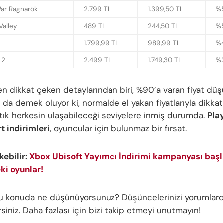
ar Ragnarök
2.799 TL
1.399,50 TL
%
Valley
489 TL
244,50 TL
%
1.799,99 TL
989,99 TL
%
l 2
2.499 TL
1.749,30 TL
%
en dikkat çeken detaylarından biri, %90’a varan fiyat düş
 da demek oluyor ki, normalde el yakan fiyatlarıyla dikka
rtık herkesin ulaşabileceği seviyelere inmiş durumda.
Pla
 indirimleri
, oyuncular için bulunmaz bir fırsat.
ekebilir:
Xbox Ubisoft Yayımcı İndirimi kampanyası başla
ki oyunlar!
bu konuda ne düşünüyorsunuz? Düşüncelerinizi yorumlar
irsiniz. Daha fazlası için bizi takip etmeyi unutmayın!