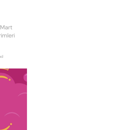
 Mart
imleri
ad