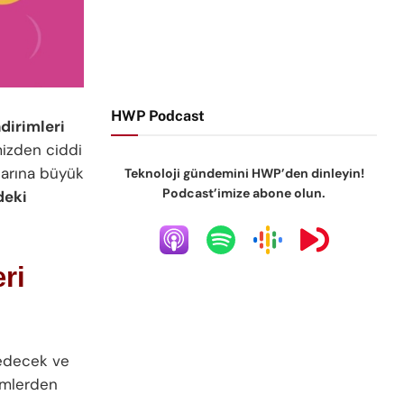
HWP Podcast
dirimleri
mizden ciddi
larına büyük
Teknoloji gündemini HWP’den dinleyin!
Podcast’imize abone olun.
deki
ri
edecek ve
rimlerden