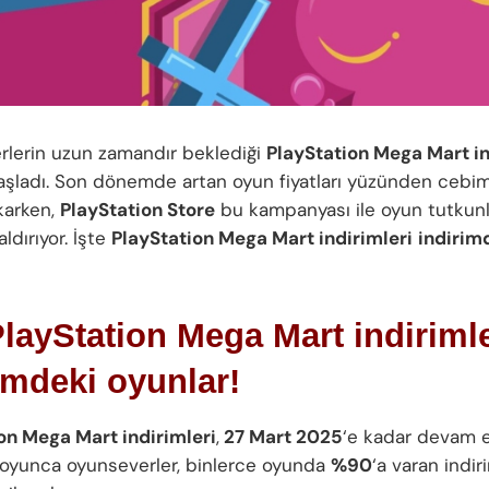
lerin uzun zamandır beklediği
PlayStation Mega Mart in
aşladı. Son dönemde artan oyun fiyatları yüzünden cebi
ıkarken,
PlayStation Store
bu kampanyası ile oyun tutkun
aldırıyor. İşte
PlayStation Mega Mart indirimleri
indirim
PlayStation Mega Mart indirimle
imdeki oyunlar!
on Mega Mart indirimleri
,
27 Mart 2025
‘e kadar devam 
oyunca oyunseverler, binlerce oyunda
%90
‘a varan indi