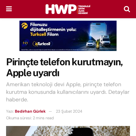
Pirinçte telefon kurutmayın,
Apple uyardı
Amerikan teknoloji devi Apple, pirinçte telefon
kurutma konusunda kullanıcılarını uyardı. Detaylar
haberde.
Yazı:
Bedirhan Gürlek
23 Şubat 2024
Okuma süresi: 2 mins read