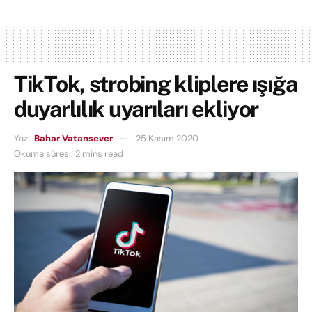
TikTok, strobing kliplere ışığa
duyarlılık uyarıları ekliyor
Yazı:
Bahar Vatansever
25 Kasım 2020
Okuma süresi: 2 mins read