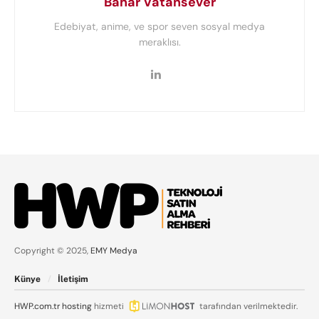
Bahar Vatansever
Edebiyat, anime, ve spor seven sosyal medya
meraklısı.
Copyright © 2025,
EMY Medya
Künye
İletişim
HWP.com.tr
hosting
hizmeti
tarafından verilmektedir.