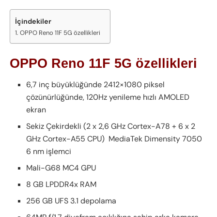
İçindekiler
OPPO Reno 11F 5G özellikleri
OPPO Reno 11F 5G özellikleri
6,7 inç büyüklüğünde 2412×1080 piksel
çözünürlüğünde, 120Hz yenileme hızlı AMOLED
ekran
Sekiz Çekirdekli (2 x 2,6 GHz Cortex-A78 + 6 x 2
GHz Cortex-A55 CPU) MediaTek Dimensity 7050
6 nm işlemci
Mali-G68 MC4 GPU
8 GB LPDDR4x RAM
256 GB UFS 3.1 depolama