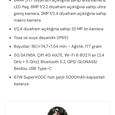
64MP ƒ/1.7 diyafram açıklığına sahip arka kamera,
LED flaş, 8MP f/2.2 diyafram açıklığına sahip ultra
geniş kamera, 2MP f/2.4 diyafram açıklığına sahip
makro kamera
f/2,4 diyafram açıklığına sahip 32 MP ön kamera
Toza ve suya dayanıklı (IP65)
Boyutlar: 161,1×74,7×7,54 mm – Ağırlık: 177 gram
5G SA/NSA, Çift 4G VoLTE, Wi-Fi 6 802.11 ax (2,4
GHz + 5 GHz), Bluetooth 5.2, GPS/ GLONASS/
Beidou, USB Type-C
67W SuperVOOC hızlı şarjlı 5000mAh kapasiteli
batarya