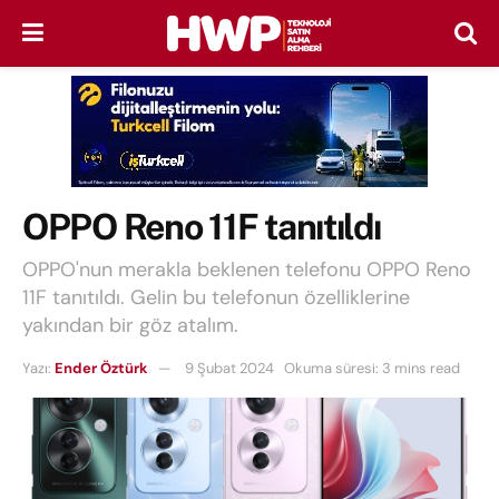
OPPO Reno 11F tanıtıldı
OPPO'nun merakla beklenen telefonu OPPO Reno
11F tanıtıldı. Gelin bu telefonun özelliklerine
yakından bir göz atalım.
Yazı:
Ender Öztürk
9 Şubat 2024
Okuma süresi: 3 mins read