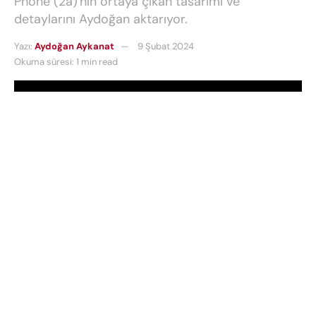
Phone (2a)'nın ortaya çıkan tasarımı ve
detaylarını Aydoğan aktarıyor.
Yazı:
Aydoğan Aykanat
9 Şubat 2024
Okuma süresi: 1 min read
Nothing markası ile dikkat çeken eski OnePlus
başkanı Carl Pei’nin markadaki üçüncü telefonu