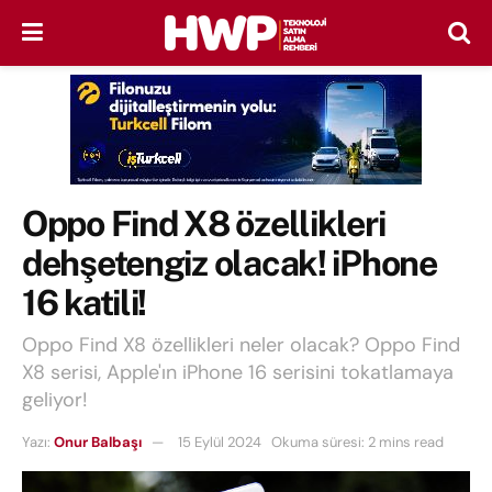
Oppo Find X8 özellikleri
dehşetengiz olacak! iPhone
16 katili!
Oppo Find X8 özellikleri neler olacak? Oppo Find
X8 serisi, Apple'ın iPhone 16 serisini tokatlamaya
geliyor!
Yazı:
Onur Balbaşı
15 Eylül 2024
Okuma süresi: 2 mins read