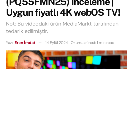
(PQ55FMN25) İnceleme |
Uygun fiyatlı 4K webOS TV!
Not: Bu videodaki ürün MediaMarkt tarafından
tedarik edilmiştir.
Yazı:
Eren İmdat
14 Eylül 2024
Okuma süresi: 1 min read
Bu videoda MediaMarkt’ın kendi markası olan PEAQ
TV’nin 55 inç boyutundaki PQ55FMN25 model