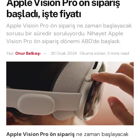
Apple Vision Pro ön sipariş
başladı, işte fiyatı
Apple Vision Pro ön sipariş ne zaman başlayacak
sorusu bir süredir soruluyordu. Nihayet Apple
Vision Pro ön sipariş dönemi ABD'de başladı.
Yazı:
Onur Balbaşı
20 Ocak 2024
Okuma süresi: 3 mins read
Apple Vision Pro ön sipariş
ne zaman başlayacak