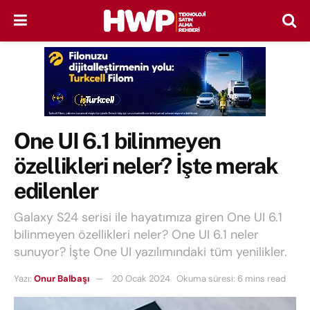
One UI 6.1 bilinmeyen
özellikleri neler? İşte merak
edilenler
Galaxy S24 serisi ile hayatımıza giren One UI 6.1
bilinmeyen özellikleri neler? One UI 6.1 neler
sunuyor? İşte One UI yazılımındaki tüm yenilikler.
Yazı:
Onur Balbaşı
20 Ocak 2024
Okuma süresi: 6 mins read