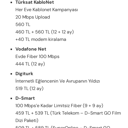
Türksat KabloNet
Her Eve Kablonet Kampanyası
20 Mbps Upload
560 TL
460 TL + 560 TL (12 + 12 ay)
+40 TL modem kiralama
Vodafone Net
Evde Fiber 100 Mbps
444 TL (12 ay)
Digiturk
İnternetli Eğlencenin Ve Avrupanın Yıldızı
519 TL (12 ay)
D-Smart
100 Mbps’e Kadar Limitsiz Fiber (9 + 9 ay)
459 TL + 539 TL (Türk Telekom – D-Smart GO Film
Dizi Paketi)
509 TL + 589 TL (SuperOnline – D-Smart GO