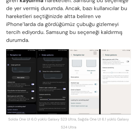
giren
kaydırma
hareketleri. Samsung bu seçeneğe
de yer vermiş durumda. Ancak, bazı kullanıcılar bu
hareketleri seçtiğinizde altta beliren ve
iPhone’larda da gördüğümüz çubuğu gizlemeyi
tercih ediyordu. Samsung bu seçeneği kaldırmış
durumda.
Solda One UI 6.0 yüklü Galaxy S23 Ultra, Sağda One UI 6.1 yüklü Galaxy
S24 Ultra