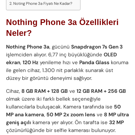
Noting Phone 3a Fiyatı Ne Kadar?
Nothing Phone 3a Özellikleri
Neler?
Nothing Phone 3a
, gücünü
Snapdragon 7s Gen 3
işlemciden alıyor. 6,77 inç büyüklüğünde
OLED
ekran
,
120 Hz
yenileme hızı ve
Panda Glass
koruma
ile gelen cihaz, 1.300 nit parlaklık sunarak üst
düzey bir görüntü deneyimi sağlıyor.
Cihaz,
8 GB RAM + 128 GB
ve
12 GB RAM + 256 GB
olmak üzere iki farklı bellek seçeneğiyle
kullanıcılarla buluşacak. Kamera tarafında ise
50
MP ana kamera
,
50 MP 2x zoom lens
ve
8 MP ultra
geniş açılı
kamera yer alıyor. Ön tarafta ise
32 MP
çözünürlüğünde bir selfie kamerası bulunuyor.