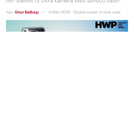
mi? Xiaomi 15 Ultra kamera testi sonucu nasıl?
Yazı:
Onur Balbaşı
4 Mart 2025
Okuma süresi: 4 mins read
Akıllı telefon dünyasında kamera rekabeti her
geçen gün kızışırken,
Xiaomi 15 Ultra
modeli de
merakla beklenen
DxOMark
test sonuçlarıyla
gündeme oturdu. Leica iş birliğiyle geliştirilen
gelişmiş kamera teknolojisi, detaylı testlerde
önemli başarılara imza attı. Ancak, bazı alanlarda