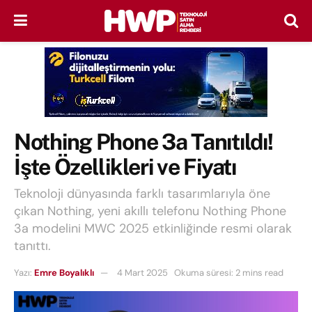
Nothing Phone 3a Tanıtıldı!
İşte Özellikleri ve Fiyatı
Teknoloji dünyasında farklı tasarımlarıyla öne
çıkan Nothing, yeni akıllı telefonu Nothing Phone
3a modelini MWC 2025 etkinliğinde resmi olarak
tanıttı.
Yazı:
Emre Boyalıklı
4 Mart 2025
Okuma süresi: 2 mins read