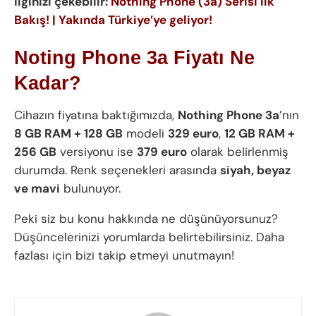
İlginizi çekebilir:
Nothing Phone (3a) Serisi İlk
Bakış! | Yakında Türkiye’ye geliyor!
Noting Phone 3a Fiyatı Ne
Kadar?
Cihazın fiyatına baktığımızda,
Nothing Phone 3a
’nın
8 GB RAM + 128 GB
modeli
329 euro
,
12 GB RAM +
256 GB
versiyonu ise
379 euro
olarak belirlenmiş
durumda. Renk seçenekleri arasında
siyah, beyaz
ve mavi
bulunuyor.
Peki siz bu konu hakkında ne düşünüyorsunuz?
Düşüncelerinizi yorumlarda belirtebilirsiniz. Daha
fazlası için bizi takip etmeyi unutmayın!