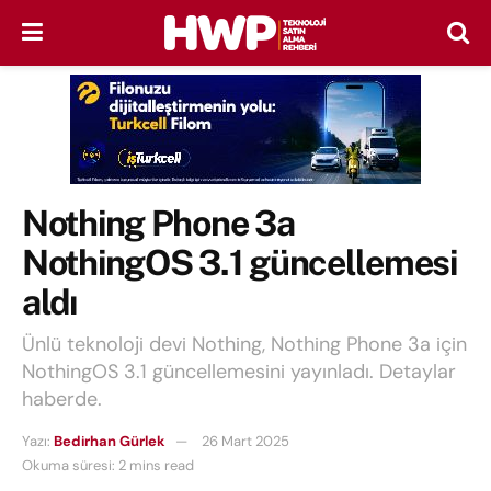
Nothing Phone 3a
NothingOS 3.1 güncellemesi
aldı
Ünlü teknoloji devi Nothing, Nothing Phone 3a için
NothingOS 3.1 güncellemesini yayınladı. Detaylar
haberde.
Yazı:
Bedirhan Gürlek
26 Mart 2025
Okuma süresi: 2 mins read