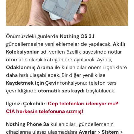
Önümüzdeki günlerde
Nothing OS 3.1
güncellemesine yeni eklemeler de yapılacak.
Akıllı
Koleksiyonlar
adı verilen özellik sayesinde notlar
otomatik olarak kategorilere ayrılacak. Ayrıca,
Odaklanmış Arama
ile kullanıcılar önemli içeriklere
daha hızlı ulaşabilecek. Bir diğer yenilik ise
Kaydetmek için Çevir
fonksiyonu; telefon ters
çevrildiğinde
otomatik ses kaydı
başlatılacak.
İlginizi Çekebilir:
Cep telefonları izleniyor mu?
CIA herkesin telefonuna sızmış!
Nothing Phone 3a
kullanıcıları, güncellemenin
cihazlarına ulaşıp ulaşmadığını
Ayarlar > Sistem >