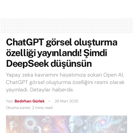
ChatGPT görsel oluşturma
özelliği yayınlandı! Şimdi
DeepSeek düşünsün
Yapay zeka kavramını hayatımıza sokan Open AI,
ChatGPT görsel oluşturma özelliğini resmi olarak
yayınladı. Detaylar haberde.
Yazı:
Bedirhan Gürlek
26 Mart 2025
Okuma süresi: 2 mins read