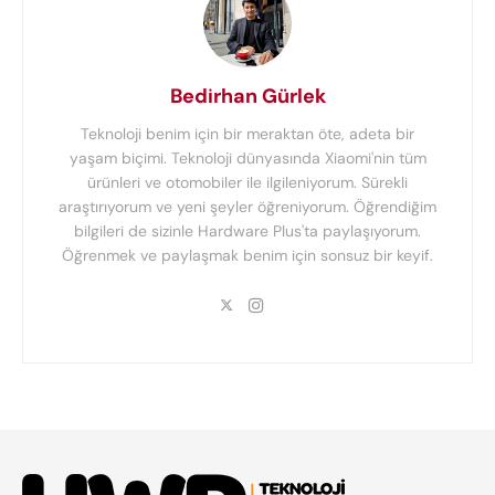
Bedirhan Gürlek
Teknoloji benim için bir meraktan öte, adeta bir
yaşam biçimi. Teknoloji dünyasında Xiaomi'nin tüm
ürünleri ve otomobiler ile ilgileniyorum. Sürekli
araştırıyorum ve yeni şeyler öğreniyorum. Öğrendiğim
bilgileri de sizinle Hardware Plus'ta paylaşıyorum.
Öğrenmek ve paylaşmak benim için sonsuz bir keyif.