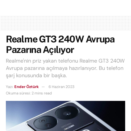
Realme GT3 240W Avrupa
Pazarına Açılıyor
Realme'nin priz yakan telefonu Realme GT3 240W
Avrupa pazarına açılmaya hazırlanıyor. Bu telefon
şarj konusunda bir başka.
Yazı:
Ender Öztürk
6 Haziran 2023
Okuma süresi: 2 mins read