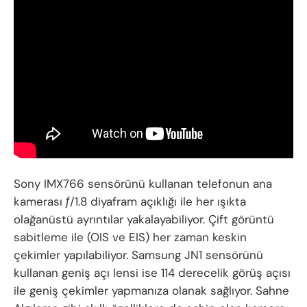
Sony IMX766 sensörünü kullanan telefonun ana
kamerası ƒ/1.8 diyafram açıklığı ile her ışıkta
olağanüstü ayrıntılar yakalayabiliyor. Çift görüntü
sabitleme ile (OIS ve EIS) her zaman keskin
çekimler yapılabiliyor. Samsung JN1 sensörünü
kullanan geniş açı lensi ise 114 derecelik görüş açısı
ile geniş çekimler yapmanıza olanak sağlıyor. Sahne