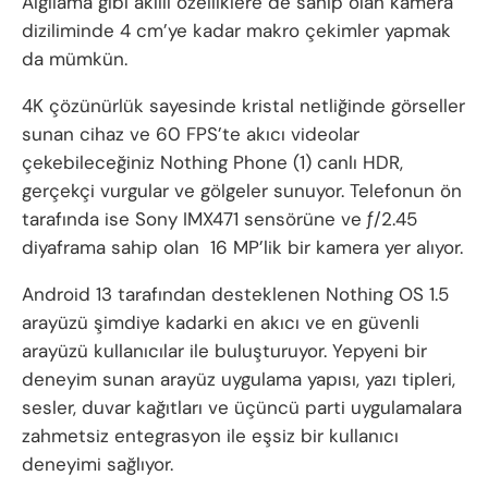
Algılama gibi akıllı özelliklere de sahip olan kamera
diziliminde 4 cm’ye kadar makro çekimler yapmak
da mümkün.
4K çözünürlük sayesinde kristal netliğinde görseller
sunan cihaz ve 60 FPS’te akıcı videolar
çekebileceğiniz Nothing Phone (1) canlı HDR,
gerçekçi vurgular ve gölgeler sunuyor. Telefonun ön
tarafında ise Sony IMX471 sensörüne ve ƒ/2.45
diyaframa sahip olan 16 MP’lik bir kamera yer alıyor.
Android 13 tarafından desteklenen Nothing OS 1.5
arayüzü şimdiye kadarki en akıcı ve en güvenli
arayüzü kullanıcılar ile buluşturuyor. Yepyeni bir
deneyim sunan arayüz uygulama yapısı, yazı tipleri,
sesler, duvar kağıtları ve üçüncü parti uygulamalara
zahmetsiz entegrasyon ile eşsiz bir kullanıcı
deneyimi sağlıyor.