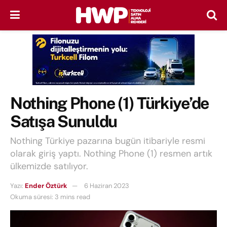
Nothing Phone (1) Türkiye’de
Satışa Sunuldu
Nothing Türkiye pazarına bugün itibariyle resmi
olarak giriş yaptı. Nothing Phone (1) resmen artık
ülkemizde satılıyor.
Yazı:
Ender Öztürk
6 Haziran 2023
Okuma süresi: 3 mins read