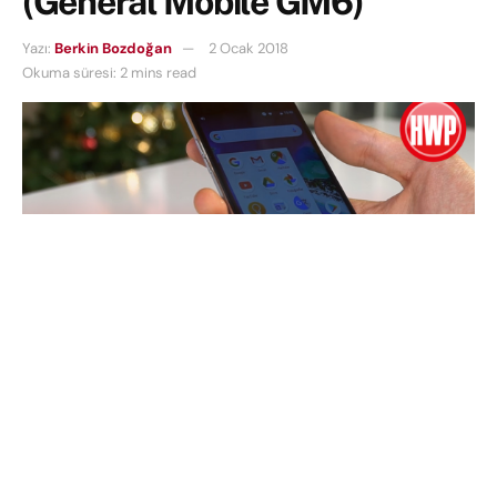
(General Mobile GM6)
Yazı:
Berkin Bozdoğan
2 Ocak 2018
Okuma süresi: 2 mins read
İçindekiler
General Mobile GM6 Android 8.0 Oreo güncellemesi aldı.
Oreo güncellemesiyle neler geliyor, telefon hangi özellikleri
sağlıyor?
Teknik Özellikler
Kamera Özellikleri