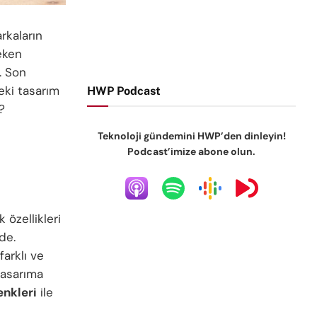
rkaların
çeken
r. Son
Peki tasarım
HWP Podcast
?
Teknoloji gündemini HWP’den dinleyin!
Podcast’imize abone olun.
özellikleri
de.
farklı ve
 tasarıma
enkleri
ile