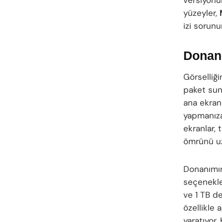
yüzeyler,
izi sorunu
Donanı
Görselliğ
paket sun
ana ekran
yapmanıza 
ekranlar, 
ömrünü uza
Donanımın
seçenekle
ve 1 TB d
özellikle 
yaratıyor