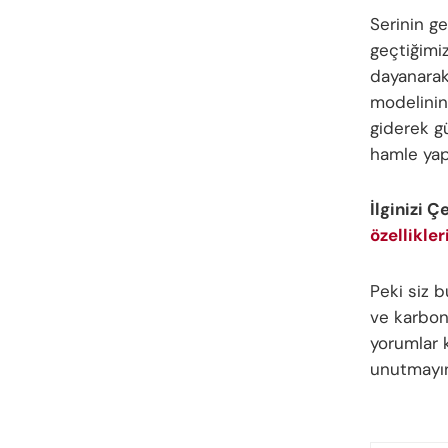
Serinin g
geçtiğimiz
dayanara
modelinin
giderek gü
hamle yap
İlginizi Ç
özellikleri
Peki siz
ve karbon
yorumlar k
unutmayı