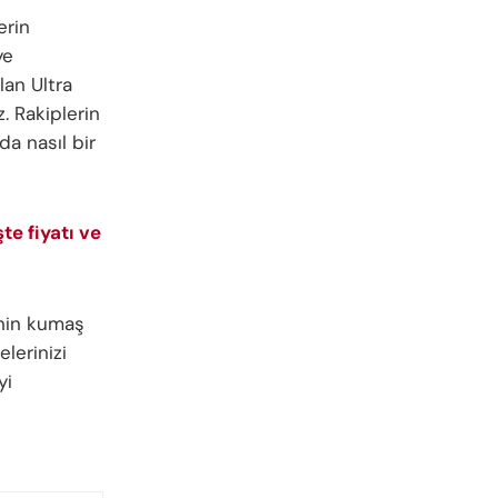
erin
ye
lan Ultra
. Rakiplerin
da nasıl bir
te fiyatı ve
nin kumaş
lerinizi
yi