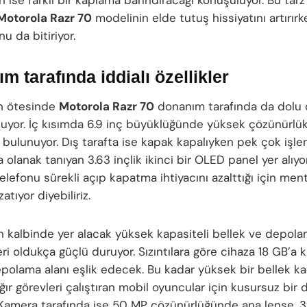
Motorola Razr 70
modelinin elde tutuş hissiyatını artırı
nu da bitiriyor.
m tarafında iddialı özellikler
in ötesinde
Motorola Razr 70
donanım tarafında da dolu 
uyor. İç kısımda 6.9 inç büyüklüğünde yüksek çözünürlü
 bulunuyor. Dış tarafta ise kapak kapalıyken pek çok işle
olanak tanıyan 3.63 inçlik ikinci bir OLED panel yer alıyo
telefonu sürekli açıp kapatma ihtiyacını azalttığı için me
tıyor diyebiliriz.
 kalbinde yer alacak yüksek kapasiteli bellek ve depol
ri oldukça güçlü duruyor. Sızıntılara göre cihaza 18 GB’a
epolama alanı eşlik edecek. Bu kadar yüksek bir bellek ka
ağır görevleri çalıştıran mobil oyuncular için kusursuz bir
. Kamera tarafında ise 50 MP çözünürlüğünde ana lense, 3