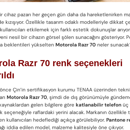
lir cihaz pazarı her geçen gün daha da hareketlenirken ma
e kızışıyor. Özellikle tasarım odaklı modelleriyle dikkat 
, kullanıcıları etkilemek için farklı estetik dokunuşlar arıyo
, yeni nesil bir cihazın görsel şölen sunacağını gösteriyor. 
 beklentileri yükselten
Motorola Razr 70
neler sunacak
ola Razr 70 renk seçenekleri
ıldı
 önce Çin’in sertifikasyon kurumu TENAA üzerinden teknik 
kan
Motorola Razr 70
, şimdi de dış görünümüyle gündem
 kaynaklardan gelen bilgilere göre
katlanabilir telefon
üç 
nk seçeneğiyle raflardaki yerini alacak. Markanın özellikle
 kullanıcıları hedeflediği açıkça görülebiliyor.
Pantone r
ğı iddia edilen model, malzeme kalitesiyle öne çıkıyor.