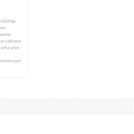
, HWP'de
imi
üzerine
nce yalnızca
n arka plan
 sürdürüyor.