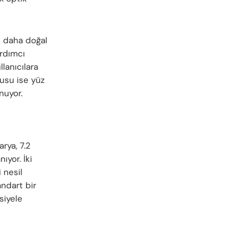
k daha doğal
ardımcı
lanıcılara
cusu ise yüz
nuyor.
rya, 7.2
ıyor. İki
 nesil
andart bir
siyele