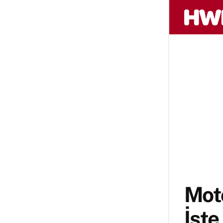
Moto
İşte