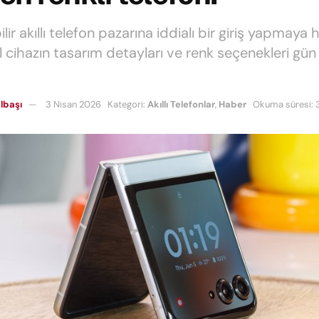
lir akıllı telefon pazarına iddialı bir giriş yapmaya 
il cihazın tasarım detayları ve renk seçenekleri gü
lbaşı
3 Nisan 2026
Kategori:
Akıllı Telefonlar
,
Haber
Okuma süresi: 