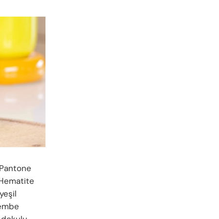
, Pantone
 Hematite
yeşil
Pembe
z dokulu