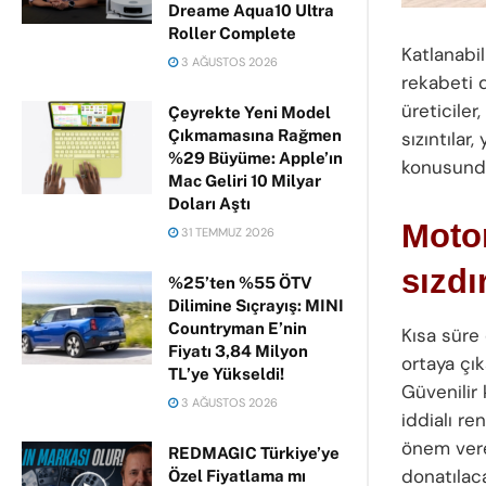
Dreame Aqua10 Ultra
Roller Complete
Katlanabi
3 AĞUSTOS 2026
rekabeti d
üreticiler
Çeyrekte Yeni Model
Çıkmamasına Rağmen
sızıntılar
%29 Büyüme: Apple’ın
konusunda
Mac Geliri 10 Milyar
Doları Aştı
Motor
31 TEMMUZ 2026
sızdır
%25’ten %55 ÖTV
Dilimine Sıçrayış: MINI
Countryman E’nin
Kısa süre
Fiyatı 3,84 Milyon
ortaya çı
TL’ye Yükseldi!
Güvenilir
3 AĞUSTOS 2026
iddialı re
önem veren
REDMAGIC Türkiye’ye
donatılaca
Özel Fiyatlama mı