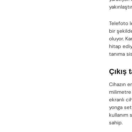
yakınlaştı
Telefoto 
bir şekil
oluyor. Ka
hitap edi
tanıma sis
Çıkış t
Cihazın en
milimetre 
ekranlı ci
yonga set
kullanım 
sahip.