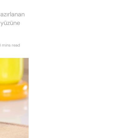
hazırlanan
n yüzüne
3 mins read