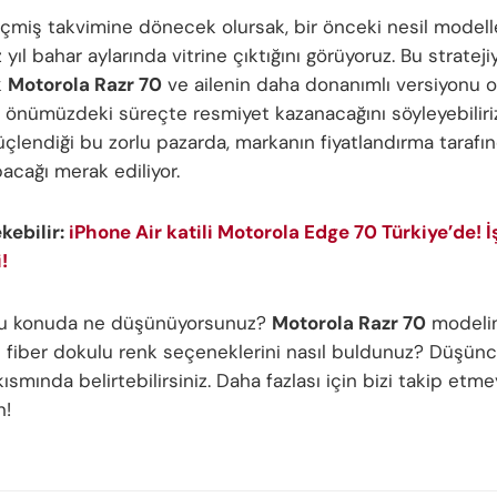
eçmiş takvimine dönecek olursak, bir önceki nesil modell
 yıl bahar aylarında vitrine çıktığını görüyoruz. Bu strateji
k
Motorola Razr 70
ve ailenin daha donanımlı versiyonu o
 önümüzdeki süreçte resmiyet kazanacağını söyleyebiliriz
çlendiği bu zorlu pazarda, markanın fiyatlandırma tarafın
acağı merak ediliyor.
ekebilir:
iPhone Air katili Motorola Edge 70 Türkiye’de! İş
!
 bu konuda ne düşünüyorsunuz?
Motorola Razr 70
modeli
 fiber dokulu renk seçeneklerini nasıl buldunuz? Düşünce
ısmında belirtebilirsiniz. Daha fazlası için bizi takip etme
n!