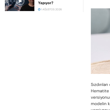
Yapıyor?
1 AĞUSTOS 2026
Sızdırıla
Hematite 
versiyonu
modelin k
versiyonun