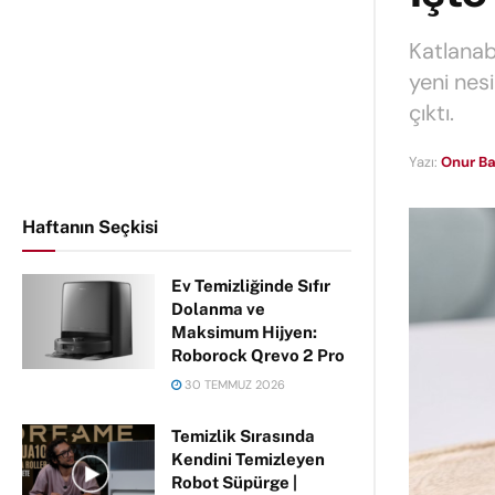
Katlanabi
yeni nes
çıktı.
Yazı:
Onur Ba
Haftanın Seçkisi
Ev Temizliğinde Sıfır
Dolanma ve
Maksimum Hijyen:
Roborock Qrevo 2 Pro
30 TEMMUZ 2026
Temizlik Sırasında
Kendini Temizleyen
Robot Süpürge |