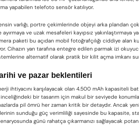
rma yapabilen telefoto sensör katılıyor.
lensin varlığı, portre çekimlerinde objeyi arka plandan ço
de ayırmaya ve uzak mesafeleri kayıpsız yakınlaştırmaya y
mera paketi bu açıdan mobil fotoğrafçılığı ciddiye alan kul
yor. Cihazın yan tarafına entegre edilen parmak izi okuyu
temlerine alternatif olarak pratik bir kilit açma imkanı su
arihi ve pazar beklentileri
erji ihtiyacını karşılayacak olan 4.500 mAh kapasiteli bata
inceliğindeki bir tasarım için makul bir seviyede konumlan
hazlarda pil ömrü her zaman kritik bir detaydır. Ancak yeni
lerinin sunduğu güç verimliliği sayesinde bu kapasite, st
senaryosunda günü rahatça çıkarmanızı sağlayacak potan