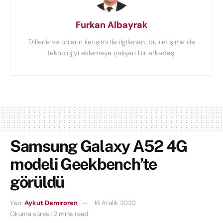
Furkan Albayrak
Dillerle ve onların iletişimi ile ilgilenen, bu iletişime de
teknolojiyi eklemeye çalışan bir arkadaş.
Samsung Galaxy A52 4G
modeli Geekbench’te
görüldü
Yazı:
Aykut Demiroren
16 Aralık 2020
Okuma süresi: 2 mins read