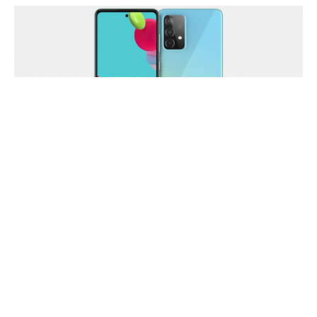
Samsung, yeni yılda çıkarmayı planladığı Galaxy A52
4G,
Geekbench
veri tabanında görüntülendi.
Böylece cihazın bazı özellikleri de ortaya çıkmış
oldu.
İlginizi çekebilir: TP-Link RE605X menzil
genişletici inceleme | Ölü bölge sorununa Wi-Fi 6
destekli çözüm!