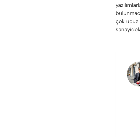
yazılımlar
bulunmadı
çok ucuz f
sanayidek