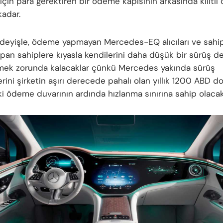
için para gerektiren bir ödeme kapısının arkasında kilitli
kadar.
 deyişle, ödeme yapmayan Mercedes-EQ alıcıları ve sahipler
an sahiplere kıyasla kendilerini daha düşük bir sürüş 
mek zorunda kalacaklar çünkü
Mercedes
yakında sürüş
ini şirketin aşırı derecede pahalı olan yıllık 1200 ABD do
ki ödeme duvarının ardında hızlanma sınırına sahip olacak