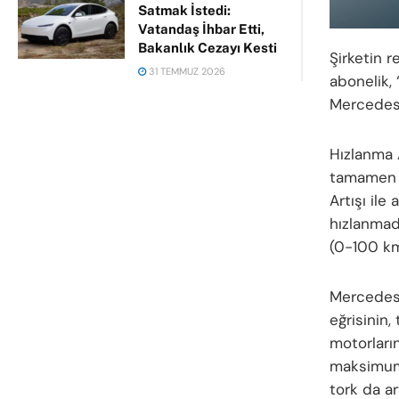
Satmak İstedi:
Vatandaş İhbar Etti,
Bakanlık Cezayı Kesti
Şirketin 
31 TEMMUZ 2026
abonelik, 
Mercedes-
Hızlanma 
tamamen a
Artışı ile
hızlanmada
(0-100 km
Mercedes’
eğrisinin,
motorları
maksimum m
tork da ar