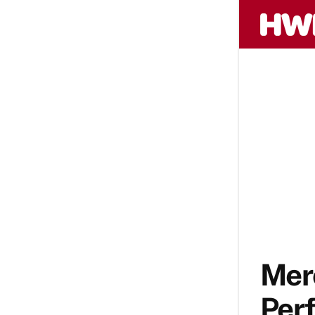
Merc
Perf