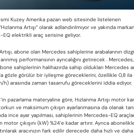
resmi Kuzey Amerika pazarı web sitesinde
listelenen
“Hızlanma Artışı” olarak adlandırılmıyor ve yakında marka
EQ elektrikli araç serisine geliyor.
Artışı, abone olan Mercedes
sahiplerine arabalarının dizg
rınmış performansının ayrıcalığını getirecek . Mercedes
 abone sahiplerinin halihazırda sahip oldukları Mercedes a
 gözle görülür bir iyileşme göreceklerini, özellikle 0,8 ila 
/h) arasında zaman tasarrufu göreceklerini iddia ediyor.
in pazarlama materyaline göre, Hızlanma Artışı motor kar
 torkun ve maksimum çıkışın ayarlanmasına da olanak tanır
nda ince ayar yapılması, sahiplerinin Mercedes-EQ araçlar
otor çıkışını (kW) %24’e kadar artırır. Ayrıca abonelikle
tırılarak aracınızın fark edilir derecede daha hızlı ve daha