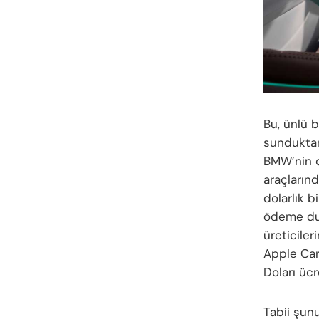
Bu, ünlü 
sunduktan
BMW’nin
d
araçlarınd
dolarlık b
ödeme duv
üreticiler
Apple Car
Doları ücr
Tabii şun