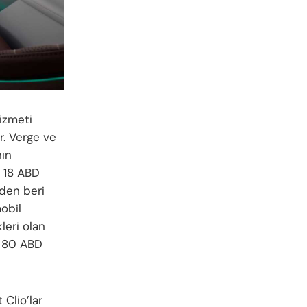
izmeti
r.
Verge ve
nın
k 18 ABD
’den beri
obil
kleri olan
a 80 ABD
Clio’lar