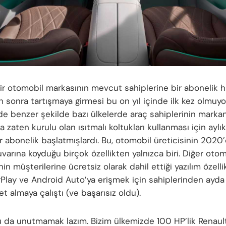
bir otomobil markasının mevcut sahiplerine bir abonelik h
 sonra tartışmaya girmesi bu on yıl içinde ilk kez olmuyo
e benzer şekilde bazı ülkelerde araç sahiplerinin marka
a zaten kurulu olan ısıtmalı koltukları kullanması için aylı
ir abonelik başlatmışlardı. Bu, otomobil üreticisinin 2020
arına koyduğu birçok özellikten yalnızca biri. Diğer otom
inin müşterilerine ücretsiz olarak dahil ettiği yazılım özelli
Play ve Android Auto’ya erişmek için sahiplerinden ayd
et almaya çalıştı (ve başarısız oldu).
u da unutmamak lazım. Bizim ülkemizde 100 HP’lik Renault 