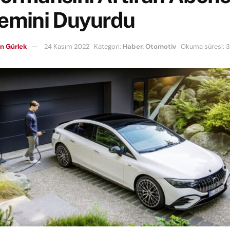
temini Duyurdu
n Gürlek
24 Kasım 2022
Kategori:
Haber
,
Otomotiv
Okuma süresi: 3