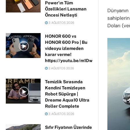
Power’ın Tüm
Özellikleri Lansman
Dünyanın 
Öncesi Netleşti
sahipleri
3 AĞUSTOS 2026
Doları (ve
HONOR 600 vs
HONOR 600 Pro | Bu
videoyu izlemeden
karar verme!
https://youtu.be/m1DwhP3lPCM
2 AĞUSTOS 2026
Temizlik Sırasında
Kendini Temizleyen
Robot Süpürge |
Dreame Aqua10 Ultra
Roller Complete
3 AĞUSTOS 2026
Sıfır Fiyatının Üzerinde