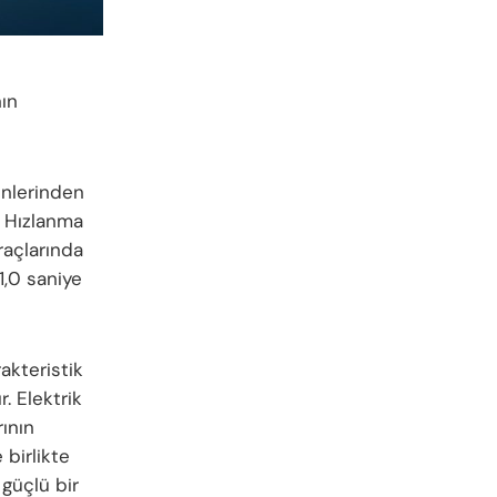
nın
inlerinden
, Hızlanma
raçlarında
1,0 saniye
akteristik
. Elektrik
ının
 birlikte
 güçlü bir