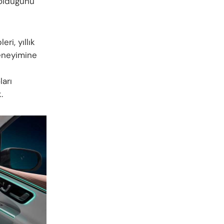
 olduğunu
i, yıllık
deneyimine
ları
.