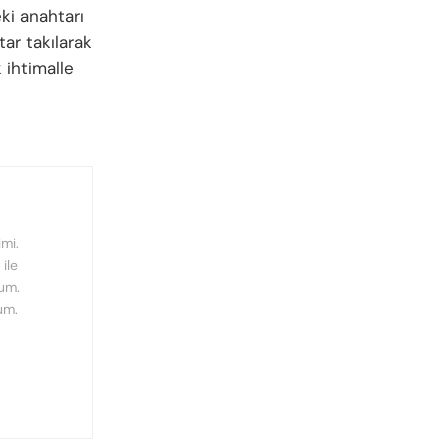
ki anahtarı
ar takılarak
 ihtimalle
mi.
ile
rum.
um.