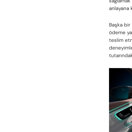
sağlamak 
anlayana 
Başka bir
ödeme yap
teslim et
deneyimler
tutarında