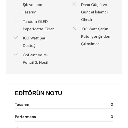
Şık ve İnce
Daha Güçlü ve
Tasarım
Güncel İşlemci
Olmalı
Tandem OLED
PaperMatte Ekran
100 Watt Şarj'ın
Kutu İçeriğinden
100 Watt Şarj
Çıkarılması
Desteği
GoPaint ve M-
Pencil 3. Nesil
EDITÖRÜN NOTU
Tasarım
0
Performans
0