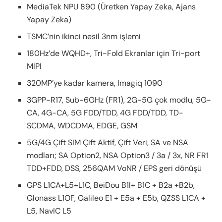
MediaTek NPU 890 (Üretken Yapay Zeka, Ajans
Yapay Zeka)
TSMC’nin ikinci nesil 3nm işlemi
180Hz’de WQHD+, Tri-Fold Ekranlar için Tri-port
MIPI
320MP’ye kadar kamera, Imagiq 1090
3GPP-R17, Sub-6GHz (FR1), 2G-5G çok modlu, 5G-
CA, 4G-CA, 5G FDD/TDD, 4G FDD/TDD, TD-
SCDMA, WDCDMA, EDGE, GSM
5G/4G Çift SIM Çift Aktif, Çift Veri, SA ve NSA
modları; SA Option2, NSA Option3 / 3a / 3x, NR FR1
TDD+FDD, DSS, 256QAM VoNR / EPS geri dönüşü
GPS L1CA+L5+L1C, BeiDou B1I+ B1C + B2a +B2b,
Glonass L1OF, Galileo E1 + E5a + E5b, QZSS L1CA +
L5, NavIC L5