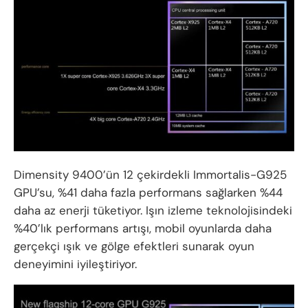
Dimensity 9400’ün 12 çekirdekli Immortalis-G925
GPU’su, %41 daha fazla performans sağlarken %44
daha az enerji tüketiyor. Işın izleme teknolojisindeki
%40’lık performans artışı, mobil oyunlarda daha
gerçekçi ışık ve gölge efektleri sunarak oyun
deneyimini iyileştiriyor.