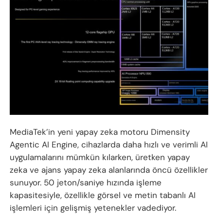
MediaTek’in yeni yapay zeka motoru Dimensity
Agentic AI Engine, cihazlarda daha hızlı ve verimli AI
uygulamalarını mümkün kılarken, üretken yapay
zeka ve ajans yapay zeka alanlarında öncü özellikler
sunuyor. 50 jeton/saniye hızında işleme
kapasitesiyle, özellikle görsel ve metin tabanlı AI
işlemleri için gelişmiş yetenekler vadediyor.