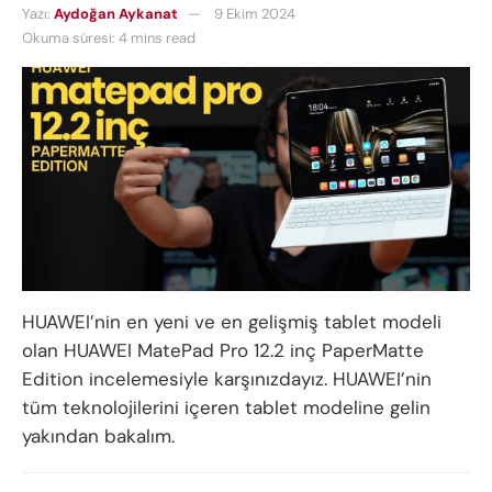
Yazı:
Aydoğan Aykanat
9 Ekim 2024
Okuma süresi: 4 mins read
HUAWEI’nin en yeni ve en gelişmiş tablet modeli
olan HUAWEI MatePad Pro 12.2 inç PaperMatte
Edition incelemesiyle karşınızdayız. HUAWEI’nin
tüm teknolojilerini içeren tablet modeline gelin
yakından bakalım.