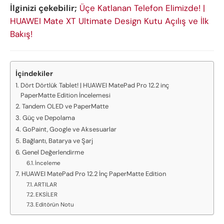
İlginizi çekebilir;
Üçe Katlanan Telefon Elimizde! |
HUAWEI Mate XT Ultimate Design Kutu Açılış ve İlk
Bakış!
İçindekiler
Dört Dörtlük Tablet! | HUAWEI MatePad Pro 12.2 inç
PaperMatte Edition İncelemesi
Tandem OLED ve PaperMatte
Güç ve Depolama
GoPaint, Google ve Aksesuarlar
Bağlantı, Batarya ve Şarj
Genel Değerlendirme
İnceleme
HUAWEI MatePad Pro 12.2 İnç PaperMatte Edition
ARTILAR
EKSİLER
Editörün Notu