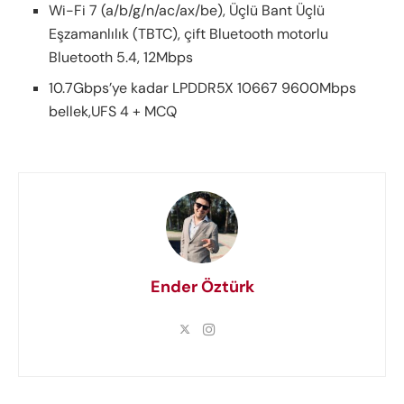
Wi-Fi 7 (a/b/g/n/ac/ax/be), Üçlü Bant Üçlü
Eşzamanlılık (TBTC), çift Bluetooth motorlu
Bluetooth 5.4, 12Mbps
10.7Gbps’ye kadar LPDDR5X 10667 9600Mbps
bellek,UFS 4 + MCQ
Ender Öztürk