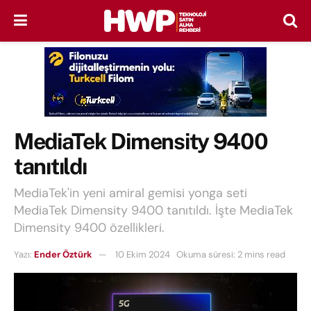
MediaTek Dimensity 9400
tanıtıldı
MediaTek'in yeni amiral gemisi yonga seti
MediaTek Dimensity 9400 tanıtıldı. İşte MediaTek
Dimensity 9400 özellikleri.
Yazı:
Ender Öztürk
10 Ekim 2024
Okuma süresi: 2 mins read