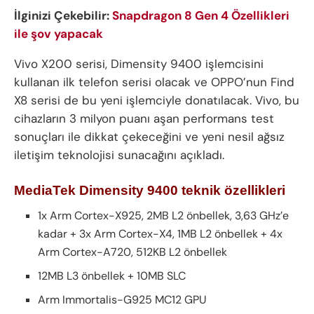
İlginizi Çekebilir:
Snapdragon 8 Gen 4 Özellikleri
ile şov yapacak
Vivo X200 serisi, Dimensity 9400 işlemcisini
kullanan ilk telefon serisi olacak ve OPPO’nun Find
X8 serisi de bu yeni işlemciyle donatılacak. Vivo, bu
cihazların 3 milyon puanı aşan performans test
sonuçları ile dikkat çekeceğini ve yeni nesil ağsız
iletişim teknolojisi sunacağını açıkladı.
MediaTek Dimensity 9400 teknik özellikleri
1x Arm Cortex-X925, 2MB L2 önbellek, 3,63 GHz’e
kadar + 3x Arm Cortex-X4, 1MB L2 önbellek + 4x
Arm Cortex-A720, 512KB L2 önbellek
12MB L3 önbellek + 10MB SLC
Arm Immortalis-G925 MC12 GPU