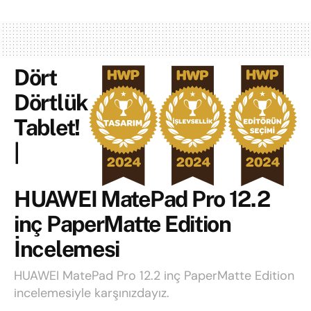
Dört
Dörtlük
Tablet!
|
HUAWEI MatePad Pro 12.2
inç PaperMatte Edition
İncelemesi
HUAWEI MatePad Pro 12.2 inç PaperMatte Edition
incelemesiyle karşınızdayız.