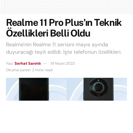
Realme 11 Pro Plus’ın Teknik
Özellikleri Belli Oldu
Realme'nin Realme 11 serisini mayıs ayında
duyuracağı teyit edildi. İşte telefonun özellikleri.
Yazı:
Serhat Sarımlı
19 Nisan 2023
Okuma süresi: 2 mins read