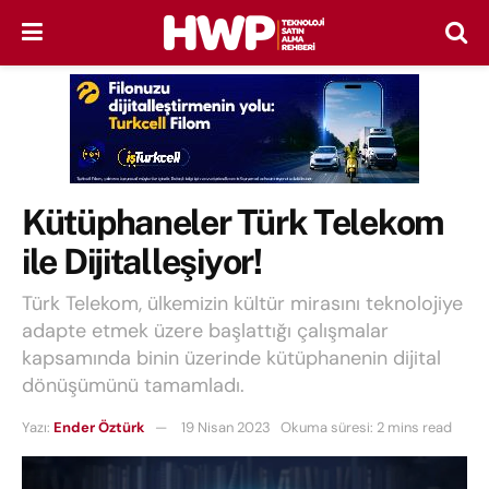
Kütüphaneler Türk Telekom
ile Dijitalleşiyor!
Türk Telekom, ülkemizin kültür mirasını teknolojiye
adapte etmek üzere başlattığı çalışmalar
kapsamında binin üzerinde kütüphanenin dijital
dönüşümünü tamamladı.
Yazı:
Ender Öztürk
19 Nisan 2023
Okuma süresi: 2 mins read